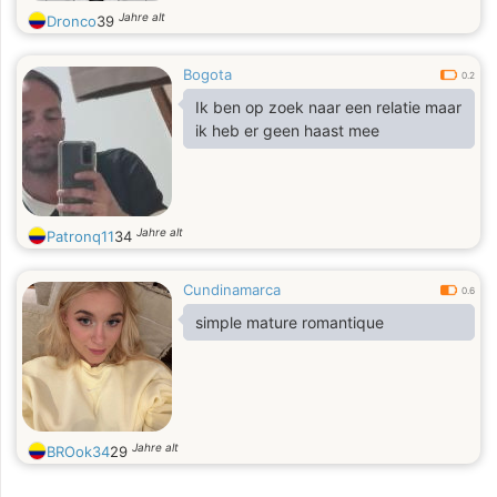
Jahre alt
Dronco
39
Bogota
0.2
Ik ben op zoek naar een relatie maar
ik heb er geen haast mee
Jahre alt
Patronq11
34
Cundinamarca
0.6
simple mature romantique
Jahre alt
BROok34
29