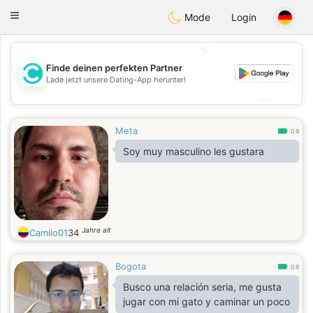
olombia
Citas
Toggle
Mode
Login
navigation
💖
Finde deinen perfekten Partner
💖
Lade jetzt unsere Dating-App herunter!
💕
💕
Meta
0.9
Soy muy masculino les gustara
Jahre alt
Camilo01
34
Bogota
0.9
Busco una relación seria, me gusta
jugar con mi gato y caminar un poco