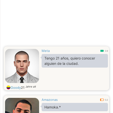
Meta
0.9
Tengo 21 años, quiero conocer
alguien de la ciudad.
Jahre alt
Goody
21
Amazonas
0.2
Hamoka.*