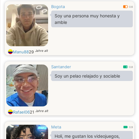
Bogota
0.6
Soy una persona muy honesta y
amble
Jahre alt
Manu88
29
Santander
0.8
Soy un pelao relajado y sociable
Jahre alt
Rafael06
21
Meta
0.9
Holi, me gustan los videojuegos,