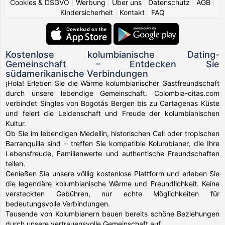
Cookies & DSGVO
|
Werbung
|
Über uns
|
Datenschutz
|
AGB
|
Kindersicherheit
|
Kontakt
|
FAQ
Kostenlose kolumbianische Dating-
Gemeinschaft – Entdecken Sie
südamerikanische Verbindungen
¡Hola! Erleben Sie die Wärme kolumbianischer Gastfreundschaft
durch unsere lebendige Gemeinschaft. Colombia-citas.com
verbindet Singles von Bogotás Bergen bis zu Cartagenas Küste
und feiert die Leidenschaft und Freude der kolumbianischen
Kultur.
Ob Sie im lebendigen Medellín, historischen Cali oder tropischen
Barranquilla sind – treffen Sie kompatible Kolumbianer, die Ihre
Lebensfreude, Familienwerte und authentische Freundschaften
teilen.
Genießen Sie unsere völlig kostenlose Plattform und erleben Sie
die legendäre kolumbianische Wärme und Freundlichkeit. Keine
versteckten Gebühren, nur echte Möglichkeiten für
bedeutungsvolle Verbindungen.
Tausende von Kolumbianern bauen bereits schöne Beziehungen
durch unsere vertrauensvolle Gemeinschaft auf.