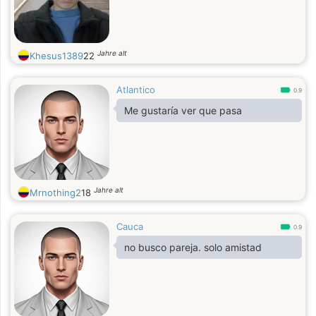
Jahre alt
Khesus1389
22
Atlantico
0.9
Me gustaría ver que pasa
Jahre alt
Mrnothing2
18
Cauca
0.9
no busco pareja. solo amistad