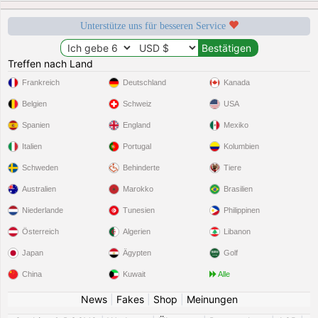
Unterstütze uns für besseren Service
Treffen nach Land
Frankreich
Deutschland
Kanada
Belgien
Schweiz
USA
Spanien
England
Mexiko
Italien
Portugal
Kolumbien
Schweden
Behinderte
Tiere
Australien
Marokko
Brasilien
Niederlande
Tunesien
Philippinen
Österreich
Algerien
Libanon
Japan
Ägypten
Golf
China
Kuwait
Alle
News
|
Fakes
|
Shop
|
Meinungen