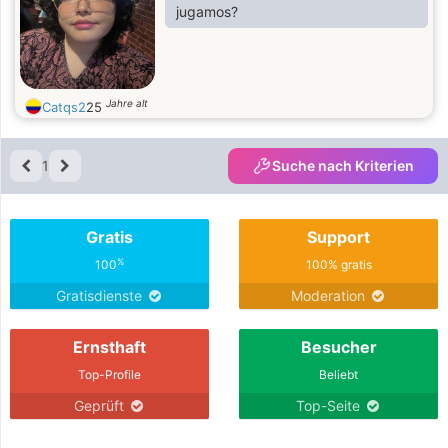
jugamos?
Jahre alt
Catqs2
25
1
Suche nach Kriterien
Gratis
Support
%
100
100% gratis
Gratisdienste
Moderation
Ernsthaft
Besucher
Top-Profile
Beliebt
Geprüft
Top-Seite