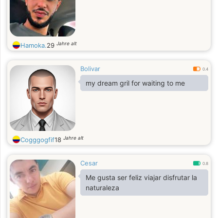
Jahre alt
Hamoka.
29
Bolivar
0.4
my dream gril for waiting to me
Jahre alt
Cogggogfif
18
Cesar
0.8
Me gusta ser feliz viajar disfrutar la
naturaleza