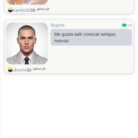
Jahre alt
Kamilo26
39
Bogota
0.8
Me gusta salir conocer amigas
nuevas
Jahre alt
Jhon14
30