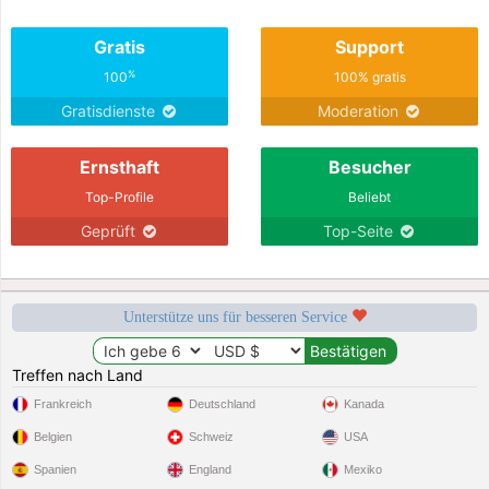
Gratis
Support
%
100
100% gratis
Gratisdienste
Moderation
Ernsthaft
Besucher
Top-Profile
Beliebt
Geprüft
Top-Seite
Unterstütze uns für besseren Service
Treffen nach Land
Frankreich
Deutschland
Kanada
Belgien
Schweiz
USA
Spanien
England
Mexiko