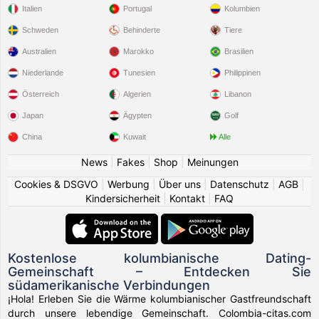
Italien
Portugal
Kolumbien
Schweden
Behinderte
Tiere
Australien
Marokko
Brasilien
Niederlande
Tunesien
Philippinen
Österreich
Algerien
Libanon
Japan
Ägypten
Golf
China
Kuwait
Alle
News
|
Fakes
|
Shop
|
Meinungen
Cookies & DSGVO
|
Werbung
|
Über uns
|
Datenschutz
|
AGB
|
Kindersicherheit
|
Kontakt
|
FAQ
Kostenlose kolumbianische Dating-
Gemeinschaft – Entdecken Sie
südamerikanische Verbindungen
¡Hola! Erleben Sie die Wärme kolumbianischer Gastfreundschaft
durch unsere lebendige Gemeinschaft. Colombia-citas.com