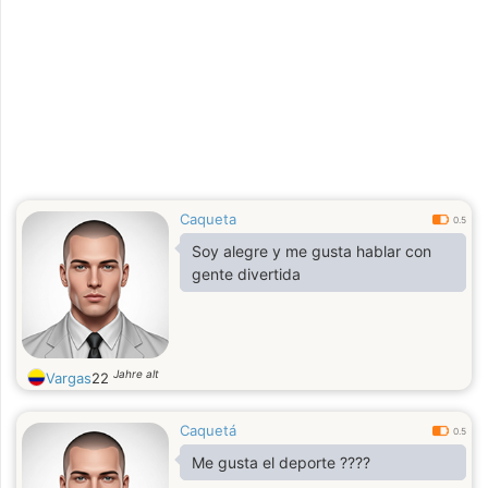
Caqueta
0.5
Soy alegre y me gusta hablar con
gente divertida
Jahre alt
Vargas
22
Caquetá
0.5
Me gusta el deporte ????