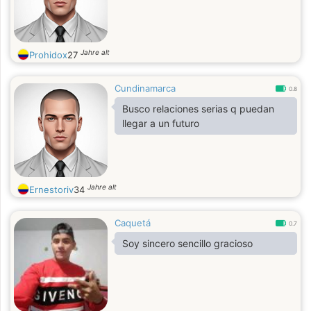
Jahre alt
Prohidox
27
Cundinamarca
0.8
Busco relaciones serias q puedan
llegar a un futuro
Jahre alt
Ernestoriv
34
Caquetá
0.7
Soy sincero sencillo gracioso