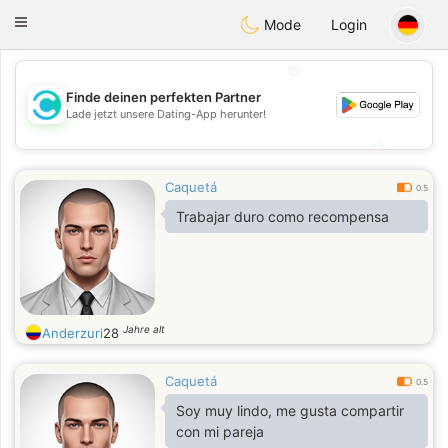
olombia
Citas
Toggle
Mode
Login
navigation
💖
Finde deinen perfekten Partner
💖
Lade jetzt unsere Dating-App herunter!
💕
💕
Caquetá
0.5
Trabajar duro como recompensa
Jahre alt
Anderzuri
28
Caquetá
0.5
Soy muy lindo, me gusta compartir
con mi pareja