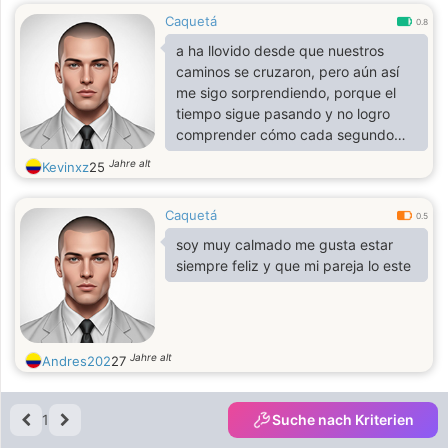
Caquetá
0.8
a ha llovido desde que nuestros
caminos se cruzaron, pero aún así
me sigo sorprendiendo, porque el
tiempo sigue pasando y no logro
comprender cómo cada segundo
que pasa estoy más enamorado de
Jahre alt
Kevinxz
25
ti.
Caquetá
0.5
soy muy calmado me gusta estar
siempre feliz y que mi pareja lo este
Jahre alt
Andres202
27
1
Suche nach Kriterien