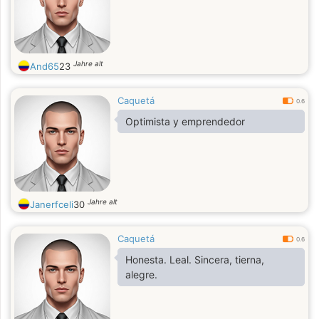
Jahre alt
And65
23
Caquetá
0.6
Optimista y emprendedor
Jahre alt
Janerfceli
30
Caquetá
0.6
Honesta. Leal. Sincera, tierna,
alegre.