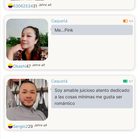
Jahre alt
63062534
31
Caquetá
0.3
Me…Pink
Jahre alt
Okashi
47
Caquetá
0.7
Soy amable juicioso atento dedicado
a las cosas mínimas me gusta ser
romántico
Jahre alt
Sergio2
29