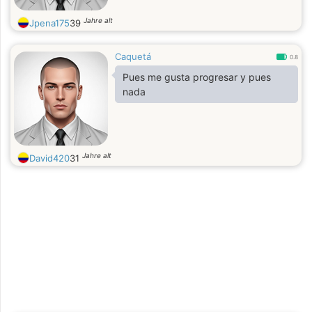
Jahre alt
Jpena175
39
Caquetá
0.8
Pues me gusta progresar y pues
nada
Jahre alt
David420
31