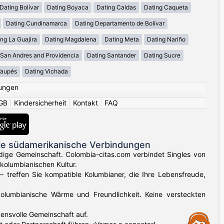
Dating Bolívar
Dating Boyaca
Dating Caldas
Dating Caqueta
Dating Cundinamarca
Dating Departamento de Bolívar
ng La Guajira
Dating Magdalena
Dating Meta
Dating Nariño
 San Andres and Providencia
Dating Santander
Dating Sucre
Vaupés
Dating Vichada
ungen
GB
|
Kindersicherheit
|
Kontakt
|
FAQ
ie südamerikanische Verbindungen
dige Gemeinschaft. Colombia-citas.com verbindet Singles von
kolumbianischen Kultur.
 – treffen Sie kompatible Kolumbianer, die Ihre Lebensfreude,
kolumbianische Wärme und Freundlichkeit. Keine versteckten
ensvolle Gemeinschaft auf.
Assistance