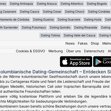
onas
Dating Antioquia
Dating Arauca
Dating Atlantico
Dating Bogota
ng Casanare
Dating Cauca
Dating Cesar
Dating Chocó
Dating Cordoba
rtamento de Córdoba
Dating Guainia
Dating Guaviare
Dating Huila
Dati
th Santander
Dating Putumayo
Dating Quindio
Dating Risaralda
Dating
Dating Tolima
Dating Valle del Cauca
Dating 
News
|
Fakes
|
Shop
|
Mein
Cookies & DSGVO
|
Werbung
|
Über uns
|
Datenschutz
|
A
kolumbianische Dating-Gemeinschaft – Entdecken S
Sie die Wärme kolumbianischer Gastfreundschaft durch unsere leben
is zu Cartagenas Küste und feiert die Leidenschaft und Freude der 
igen Medellín, historischen Cali oder tropischen Barranquilla sind
d authentische Freundschaften teilen.
sere völlig kostenlose Plattform und erleben Sie die legendäre 
chte Möglichkeiten für bedeutungsvolle Verbindungen.
lumbianern bauen bereits schöne Beziehungen durch unsere vertrau