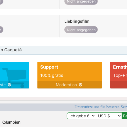
n
Nicht angegeben
Lieblingsfilm
n
Nicht angegeben
in Caquetá
Support
Ernsth
100% gratis
Top-Pr
nste
Moderation
Unterstütze uns für besseren Se
: Kolumbien