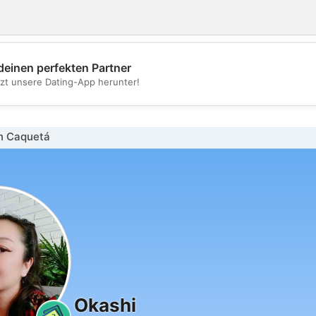
deinen perfekten Partner
💖
tzt unsere Dating-App herunter!
💕
in Caquetá
Okashi