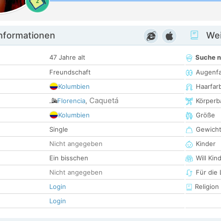
2
informationen
Wei
47 Jahre alt
Suche 
Freundschaft
Augenf
Kolumbien
Haarfar
Caquetá
Florencia
,
Körperb
Kolumbien
Größe
Single
Gewich
Nicht angegeben
Kinder
Ein bisschen
Will Kin
Nicht angegeben
Für die
Login
Religion
Login