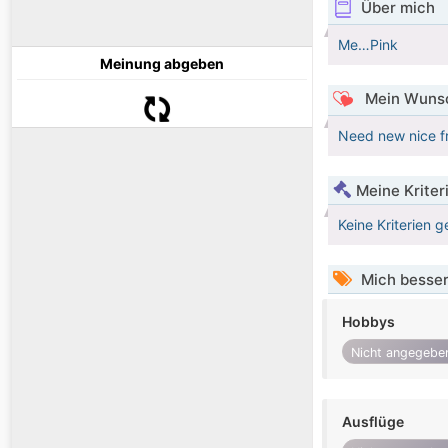
Über mich
Me…Pink
Meinung abgeben
Mein Wunsc
Need new nice fr
Meine Kriter
Keine Kriterien g
Mich besser
Hobbys
Nicht angegebe
Ausflüge