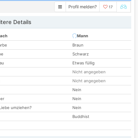
Profil melden?
17
tere Details
nach
Mann
arbe
Braun
be
Schwarz
au
Etwas füllig
Nicht angegeben
t
Nicht angegeben
Nein
der
Nein
 Liebe umziehen?
Nein
Buddhist