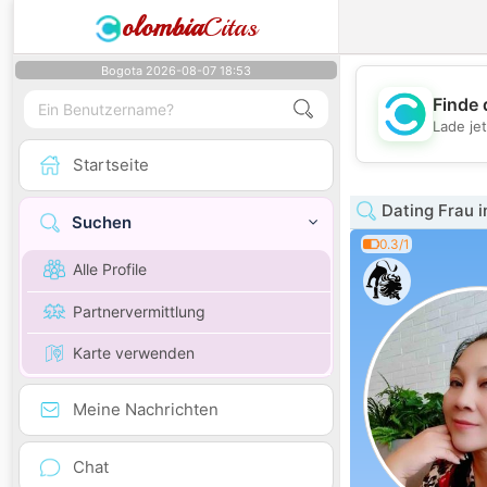
olombia
Citas
Bogota 2026-08-07 18:53
Finde 
Lade je
Startseite
Dating Frau 
Suchen
0.3/1
Alle Profile
Partnervermittlung
Karte verwenden
Meine Nachrichten
Chat