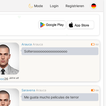
Mode
Login
Registrieren
💖
💕
Arauca
Arauca
0.2
Solteroooooooooooooooooo
Jahre alt
ooo
26
Saravena
Arauca
0.6
Me gusta mucho peliculas de terror