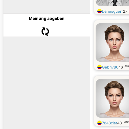
Dahesguerr
27
Meinung abgeben
Jah
Gebri780
46
Jahr
7848cita
43