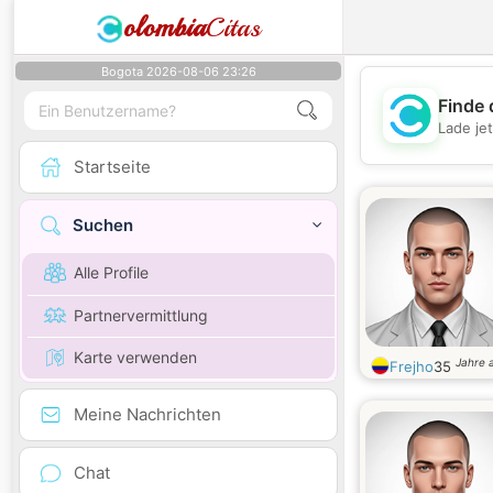
olombia
Citas
Bogota 2026-08-06 23:26
Finde 
Lade je
Startseite
Suchen
Alle Profile
Partnervermittlung
Karte verwenden
Jahre a
Frejho
35
Meine Nachrichten
Chat