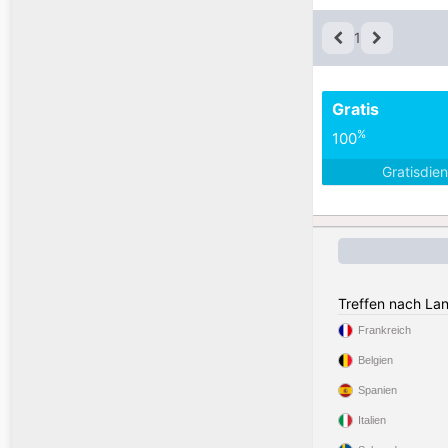
1
Gratis
%
100
Gratisdie
Treffen nach La
Frankreich
Belgien
Spanien
Italien