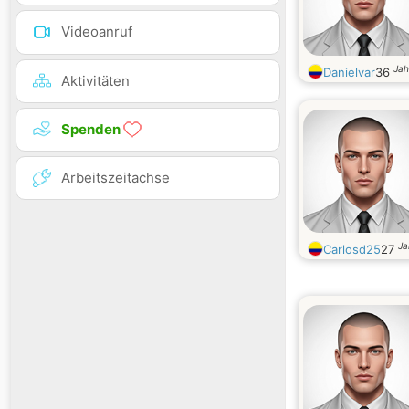
Videoanruf
Jah
Danielvar
36
Aktivitäten
Spenden
Arbeitszeitachse
Ja
Carlosd25
27