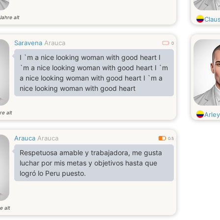
Jahre alt
Clau
Saravena
Arauca
0
I `m a nice looking woman with good heart I
`m a nice looking woman with good heart I `m
a nice looking woman with good heart I `m a
nice looking woman with good heart
re alt
Arle
Arauca
Arauca
0.5
Respetuosa amable y trabajadora, me gusta
luchar por mis metas y objetivos hasta que
logró lo Peru puesto.
e alt