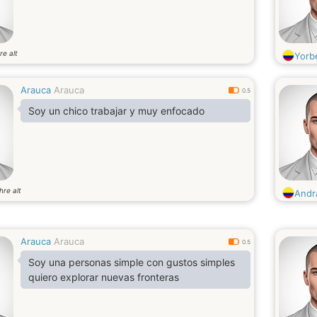
re alt
Yorb
Arauca
Arauca
0.5
Soy un chico trabajar y muy enfocado
hre alt
Andr
Arauca
Arauca
0.5
Soy una personas simple con gustos simples
quiero explorar nuevas fronteras