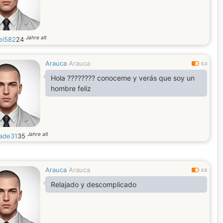
Jahre alt
ei582
24
Arauca
Arauca
0.3
Hola ???????? conoceme y verás que soy un
hombre feliz
Jahre alt
ade31
35
Arauca
Arauca
0.5
Relajado y descomplicado