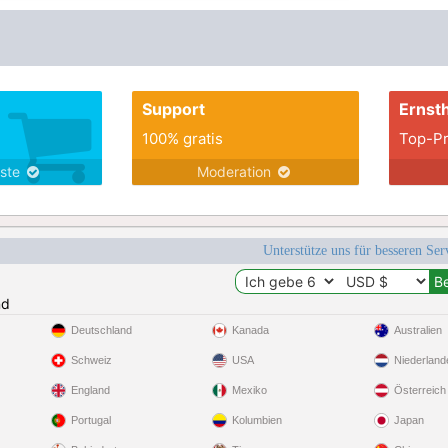
Support
Ernsth
100% gratis
Top-Pr
nste
Moderation
Unterstütze uns für besseren Se
nd
Deutschland
Kanada
Australien
Schweiz
USA
Niederland
England
Mexiko
Österreich
Portugal
Kolumbien
Japan