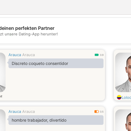
deinen perfekten Partner
💖
tzt unsere Dating-App herunter!
💕
Arauca
Arauca
0.9
Discreto coqueto consentidor
lt
Lolo
Arauca
Arauca
0.5
hombre trabajador, divertido