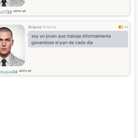
Jahre alt
ss17
33
Arauca
Arauca
0.5
soy un joven que trabaja informalmente
ganandose el pan de cada dia
Jahre alt
yduque
24