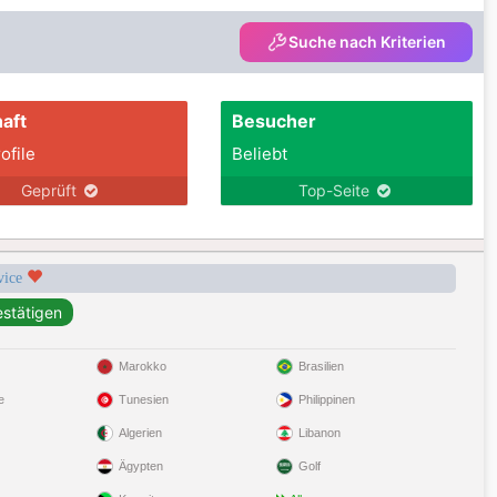
Suche nach Kriterien
aft
Besucher
ofile
Beliebt
Geprüft
Top-Seite
rvice
Marokko
Brasilien
e
Tunesien
Philippinen
Algerien
Libanon
Ägypten
Golf