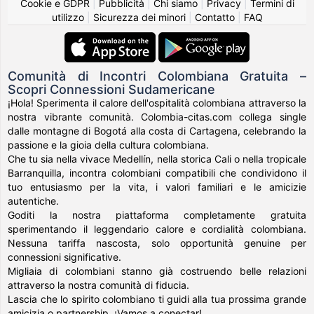
Cookie e GDPR
|
Pubblicità
|
Chi siamo
|
Privacy
|
Termini di
utilizzo
|
Sicurezza dei minori
|
Contatto
|
FAQ
Comunità di Incontri Colombiana Gratuita –
Scopri Connessioni Sudamericane
¡Hola! Sperimenta il calore dell'ospitalità colombiana attraverso la
nostra vibrante comunità. Colombia-citas.com collega single
dalle montagne di Bogotá alla costa di Cartagena, celebrando la
passione e la gioia della cultura colombiana.
Che tu sia nella vivace Medellín, nella storica Cali o nella tropicale
Barranquilla, incontra colombiani compatibili che condividono il
tuo entusiasmo per la vita, i valori familiari e le amicizie
autentiche.
Goditi la nostra piattaforma completamente gratuita
sperimentando il leggendario calore e cordialità colombiana.
Nessuna tariffa nascosta, solo opportunità genuine per
connessioni significative.
Migliaia di colombiani stanno già costruendo belle relazioni
attraverso la nostra comunità di fiducia.
Lascia che lo spirito colombiano ti guidi alla tua prossima grande
amicizia o partnership. ¡Vamos a conectar!