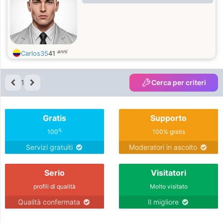
anni
Carlos35
41
1
Cerca per criteri
Gratis
Supporto
%
100
100% gratis
Servizi gratuiti
Moderatori in ascolto
Serio
Visitatori
profili di qualità
Molto visitato
Qualità confermata
Il migliore