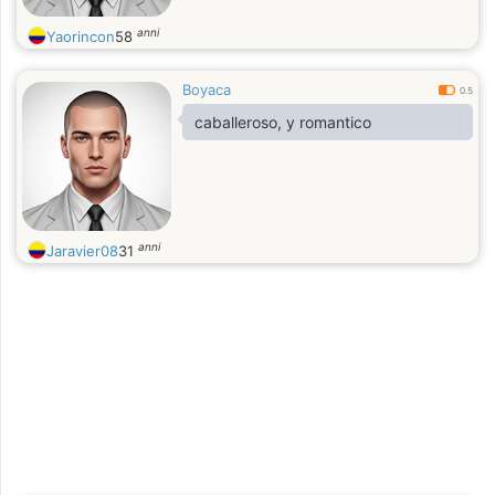
anni
Yaorincon
58
Boyaca
0.5
caballeroso, y romantico
anni
Jaravier08
31