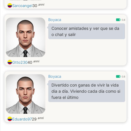
anni
Sarcoangel
30
Boyaca
0.8
Conocer amistades y ver que se da
o chat y salir
anni
Gtto230
40
Boyaca
0.8
Divertido con ganas de vivir la vida
dia a día. Viviendo cada día como si
fuera el último
anni
Eduardo97
29