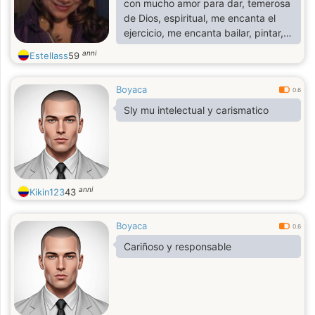
con mucho amor para dar, temerosa
de Dios, espiritual, me encanta el
ejercicio, me encanta bailar, pintar,
el jardín, no me gustan mucho la
anni
Estellass
59
mascotas, en mi pareja espero su
amor para mi no para las mascotas.
Boyaca
0.6
Sly mu intelectual y carismatico
anni
Kikin123
43
Boyaca
0.6
Cariñoso y responsable