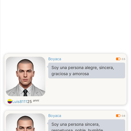
Boyaca
0.5
Soy una persona alegre, sincera,
graciosa y amorosa
anni
Luis8111
25
Boyaca
0.6
Soy una persona sincera,
respetuosa, noble, humilde,