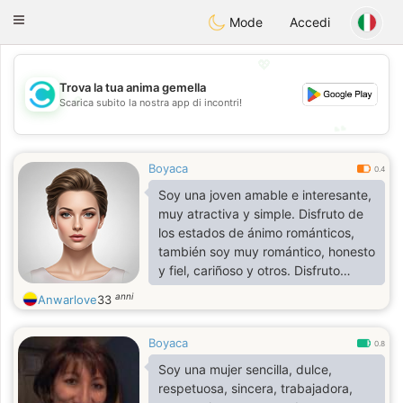
olombia
Citas
Toggle
Mode
Accedi
navigation
💖
Trova la tua anima gemella
💖
Scarica subito la nostra app di incontri!
💕
💕
Boyaca
0.4
Soy una joven amable e interesante,
muy atractiva y simple. Disfruto de
los estados de ánimo románticos,
también soy muy romántico, honesto
y fiel, cariñoso y otros. Disfruto
viajar, ver películas, leer y escribir.
anni
Anwarlove
33
Me adapto fácilmente a cualquier
entorno.
Boyaca
0.8
Soy una mujer sencilla, dulce,
respetuosa, sincera, trabajadora,