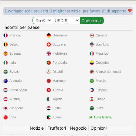
Lavoriamo sodo per darti il miglior servizio, per favore sii di supporto
Incontri per paese
Francia
Germania
Canada
Belgio
Svizzera
Stati Uniti
Spagna
Inghilterra
Messico
Italia
Portogallo
Colombia
Svezia
Disabili
Animali domestici
Australia
Marocco
Brasile
Paesi Bassi
Tunisia
Filippine
Austria
Algeria
Libano
Giappone
Egitto
Golfo
Cina
Kuwait
Tutta la lista
Notizie
|
Truffatori
|
Negozio
|
Opinioni