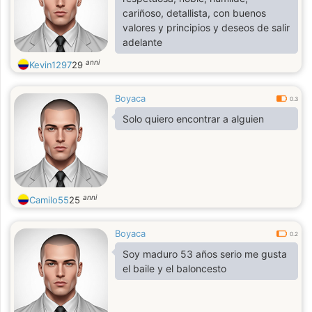
cariñoso, detallista, con buenos
valores y principios y deseos de salir
adelante
anni
Kevin1297
29
Boyaca
0.3
Solo quiero encontrar a alguien
anni
Camilo55
25
Boyaca
0.2
Soy maduro 53 años serio me gusta
el baile y el baloncesto