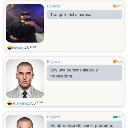
Boyaca
0.6
Tranquilo fiel amoroso
anni
Inayadj
46
Boyaca
0.5
Soy una persona alegre y
trabajadora.
anni
Jgalvarezg
50
Boyaca
0.8
Hombre discreto, serio, prudente.