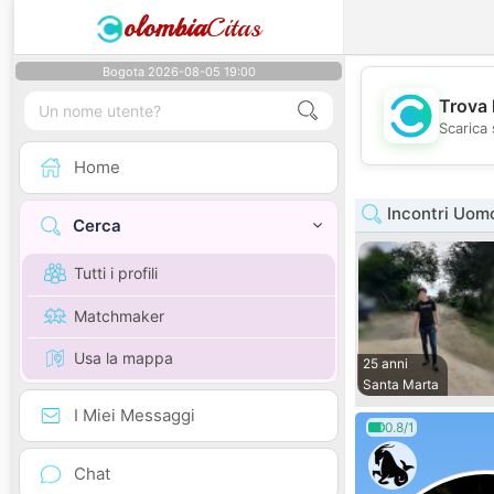
olombia
Citas
Bogota 2026-08-05 19:00
Trova 
Scarica 
Home
Incontri Uom
Cerca
Tutti i profili
Matchmaker
Usa la mappa
25 anni
Santa Marta
I Miei Messaggi
0.8/1
Chat