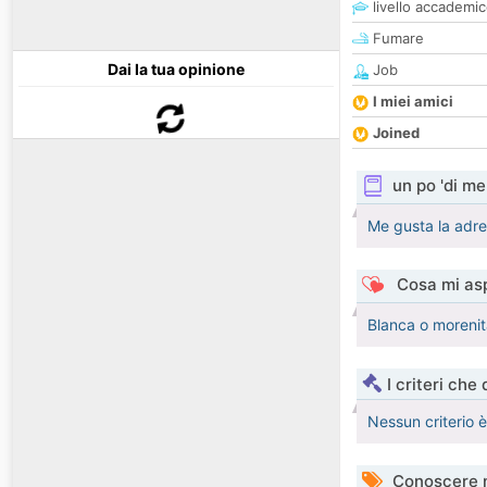
livello accademi
Fumare
Dai la tua opinione
Job
I miei amici
Joined
un po 'di me
Me gusta la adre
Cosa mi asp
Blanca o morenit
I criteri che
Nessun criterio 
Conoscere 