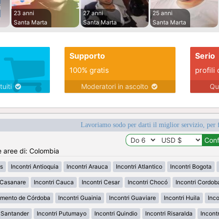
23 anni
27 anni
25 anni
Santa Marta
Santa Marta
Santa Marta
Supporto
Serio
100% gratis
profili 
tuiti
Moderatori in ascolto
Qu
Lavoriamo sodo per darti il miglior servizio, per 
e aree di: Colombia
s
Incontri Antioquia
Incontri Arauca
Incontri Atlantico
Incontri Bogota
i Casanare
Incontri Cauca
Incontri Cesar
Incontri Chocó
Incontri Cordob
amento de Córdoba
Incontri Guainia
Incontri Guaviare
Incontri Huila
Inco
h Santander
Incontri Putumayo
Incontri Quindio
Incontri Risaralda
Incont