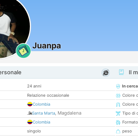
Juanpa
2
personale
Il m
24 anni
In cerca
Relazione occasionale
Colore 
Colombia
Colore c
Magdalena
Santa Marta
,
Tipo di 
Colombia
Formato
singolo
peso