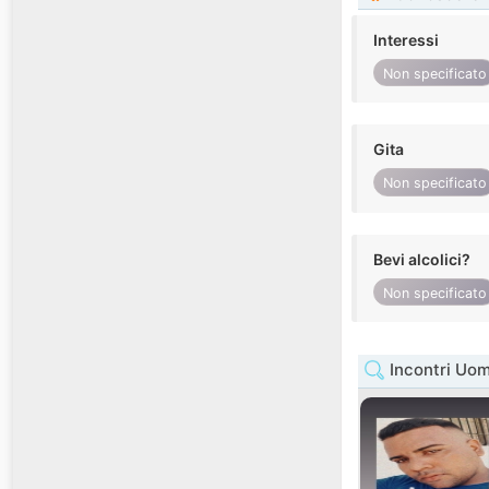
Interessi
Non specificato
Gita
Non specificato
Bevi alcolici?
Non specificato
Incontri Uo