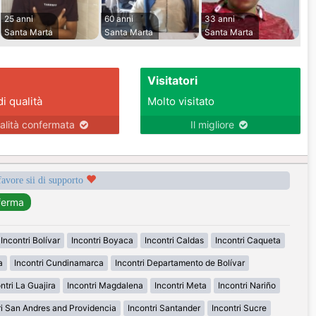
25 anni
60 anni
33 anni
Santa Marta
Santa Marta
Santa Marta
Visitatori
di qualità
Molto visitato
alità confermata
Il migliore
favore sii di supporto
Incontri Bolívar
Incontri Boyaca
Incontri Caldas
Incontri Caqueta
a
Incontri Cundinamarca
Incontri Departamento de Bolívar
ntri La Guajira
Incontri Magdalena
Incontri Meta
Incontri Nariño
ri San Andres and Providencia
Incontri Santander
Incontri Sucre