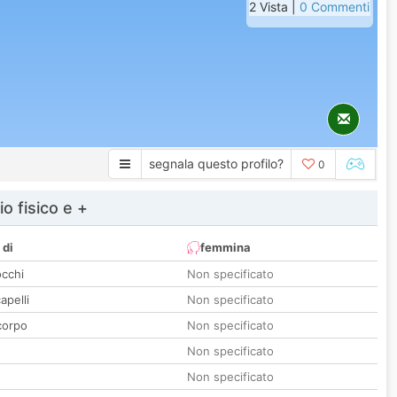
2 Vista |
0 Commenti
segnala questo profilo?
0
io fisico e +
 di
femmina
occhi
Non specificato
apelli
Non specificato
corpo
Non specificato
Non specificato
Non specificato