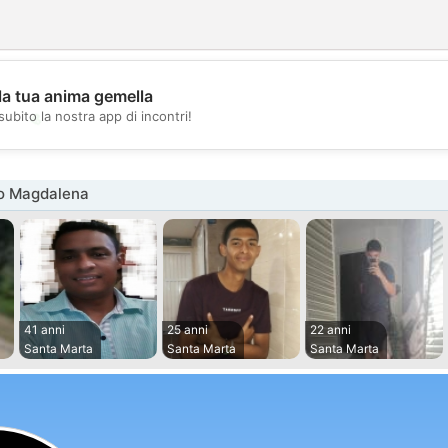
la tua anima gemella
💖
subito la nostra app di incontri!
💕
o Magdalena
41 anni
25 anni
22 anni
Santa Marta
Santa Marta
Santa Marta