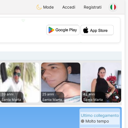
Mode
Accedi
Registrati
💖
💕
39 anni
25 anni
42 anni
Santa Marta
Santa Marta
Santa Marta
Ultimo collegamento
Molto tempo