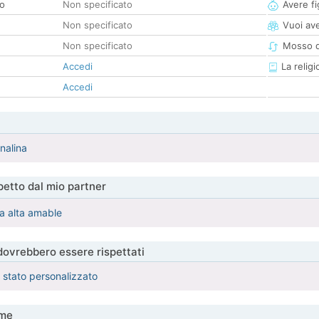
co
Non specificato
Avere fig
Non specificato
Vuoi ave
Non specificato
Mosso d
Accedi
La religi
Accedi
nalina
etto dal mio partner
a alta amable
 dovrebbero essere rispettati
è stato personalizzato
me