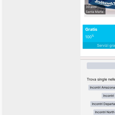
30 anni
Santa Marta
Gratis
%
100
Servizi gra
Trova single nell
Incontri Amazona
Incontr
Incontri Depart
Incontri Nort