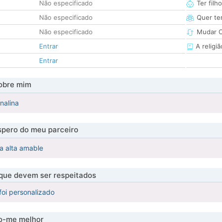
Não especificado
Ter filh
Não especificado
Quer ter
Não especificado
Mudar C
Entrar
A religiã
Entrar
obre mim
nalina
pero do meu parceiro
a alta amable
 que devem ser respeitados
foi personalizado
-me melhor