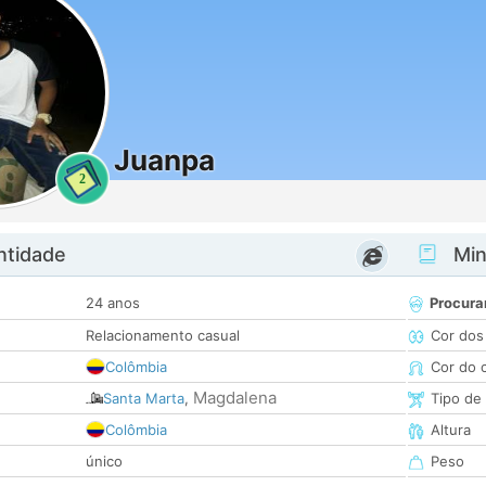
Juanpa
2
ntidade
Minh
24 anos
Procura
Relacionamento casual
Cor dos
Colômbia
Cor do 
Magdalena
Santa Marta
,
Tipo de
Colômbia
Altura
único
Peso