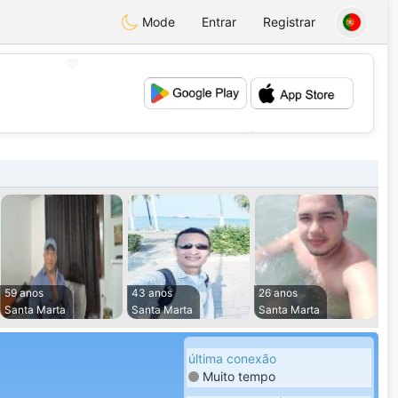
Mode
Entrar
Registrar
💖
💕
59 anos
43 anos
26 anos
Santa Marta
Santa Marta
Santa Marta
última conexão
Muito tempo