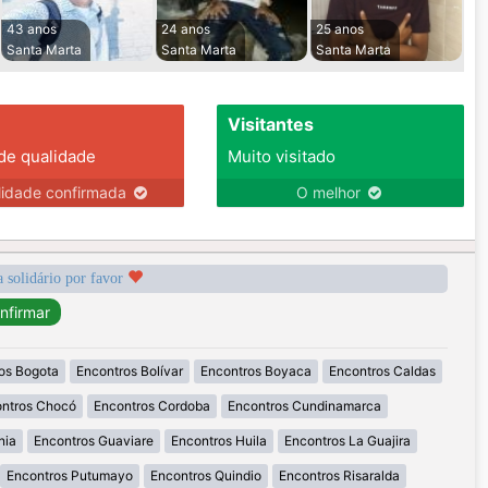
43 anos
24 anos
25 anos
Santa Marta
Santa Marta
Santa Marta
Visitantes
 de qualidade
Muito visitado
lidade confirmada
O melhor
a solidário por favor
os Bogota
Encontros Bolívar
Encontros Boyaca
Encontros Caldas
ntros Chocó
Encontros Cordoba
Encontros Cundinamarca
nia
Encontros Guaviare
Encontros Huila
Encontros La Guajira
Encontros Putumayo
Encontros Quindio
Encontros Risaralda