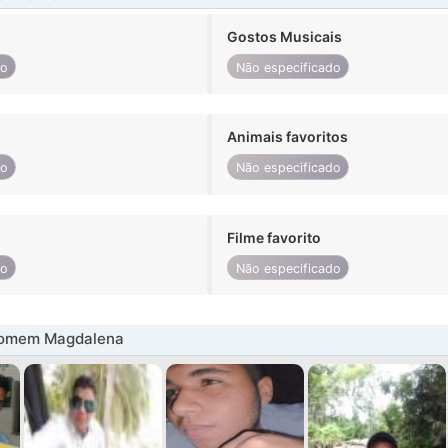
Gostos Musicais
do
Não especificado
Animais favoritos
do
Não especificado
Filme favorito
do
Não especificado
homem Magdalena