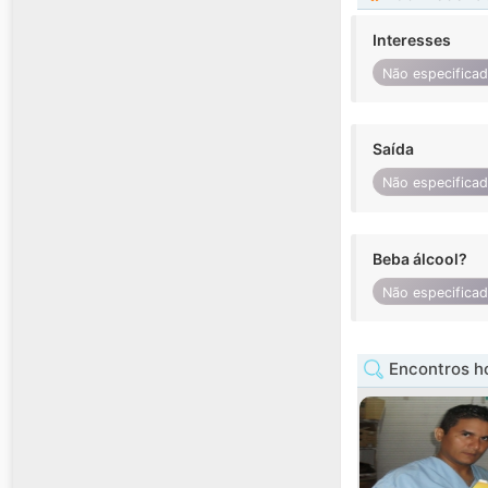
Interesses
Não especifica
Saída
Não especifica
Beba álcool?
Não especifica
Encontros 