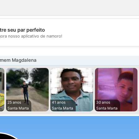
re seu par perfeito
💖
gora nosso aplicativo de namoro!
💕
omem Magdalena
25 anos
41 anos
30 anos
Santa Marta
Santa Marta
Santa Marta