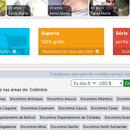
39 anos
25 anos
46 anos
Santa Marta
Santa Marta
Santa Marta
Suporte
Sério
100% grátis
perfis
tuitos
Moderadores que escutam
Qua
Trabalhamos duro para dar o melhor serviço, sej
os nas áreas de: Colômbia
nas
Encontros Antioquia
Encontros Arauca
Encontros Atlantico
Encontr
os Caqueta
Encontros Casanare
Encontros Cauca
Encontros Cesar
Enco
partamento de Bolívar
Encontros Departamento de Córdoba
Encontros Guai
Magdalena
Encontros Meta
Encontros Nariño
Encontros North Santander