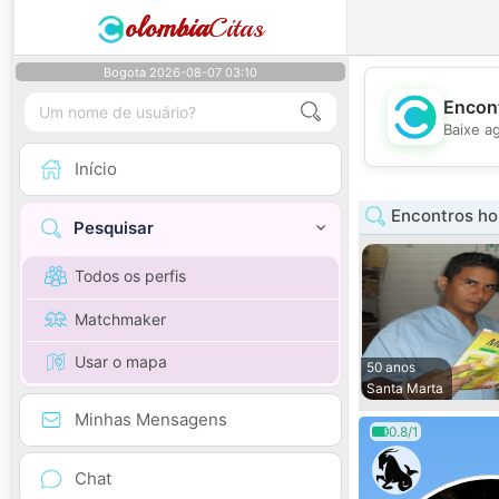
olombia
Citas
Bogota 2026-08-07 03:10
Encont
Baixe a
Início
Encontros h
Pesquisar
Todos os perfis
Matchmaker
Usar o mapa
50 anos
Santa Marta
Minhas Mensagens
0.8/1
Chat