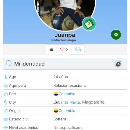
2
Juanpa
Mucho tiempo
0
Mi identidad
Age
24 años
Aquí para
Relación ocasional
País
Colombia
Magdalena
City
Santa Marta
,
Origin
Colombia
Estado civil
Soltera
Nivel académico
No especificado