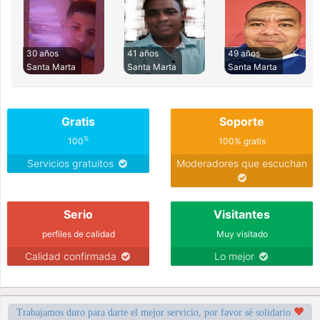
30 años
41 años
49 años
Santa Marta
Santa Marta
Santa Marta
Gratis
Soporte
%
100
100% gratis
Servicios gratuitos
Moderadores que escuchan
Serio
Visitantes
perfiles de calidad
Muy visitado
Calidad confirmada
Lo mejor
Trabajamos duro para darte el mejor servicio, por favor sé solidario