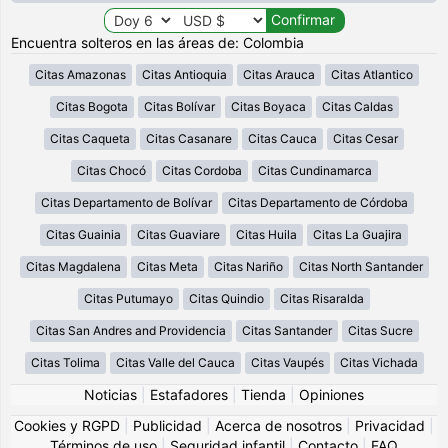
Encuentra solteros en las áreas de: Colombia
Citas Amazonas
Citas Antioquia
Citas Arauca
Citas Atlantico
Citas Bogota
Citas Bolívar
Citas Boyaca
Citas Caldas
Citas Caqueta
Citas Casanare
Citas Cauca
Citas Cesar
Citas Chocó
Citas Cordoba
Citas Cundinamarca
Citas Departamento de Bolívar
Citas Departamento de Córdoba
Citas Guainia
Citas Guaviare
Citas Huila
Citas La Guajira
Citas Magdalena
Citas Meta
Citas Nariño
Citas North Santander
Citas Putumayo
Citas Quindio
Citas Risaralda
Citas San Andres and Providencia
Citas Santander
Citas Sucre
Citas Tolima
Citas Valle del Cauca
Citas Vaupés
Citas Vichada
Noticias
|
Estafadores
|
Tienda
|
Opiniones
Cookies y RGPD
|
Publicidad
|
Acerca de nosotros
|
Privacidad
|
Términos de uso
|
Seguridad infantil
|
Contacto
|
FAQ