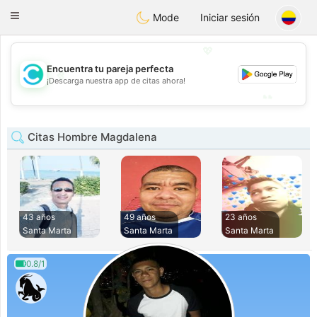
olombia
Citas
Toggle
Mode
Iniciar sesión
navigation
💖
Encuentra tu pareja perfecta
💖
¡Descarga nuestra app de citas ahora!
💕
💕
Citas Hombre Magdalena
43 años
49 años
23 años
Santa Marta
Santa Marta
Santa Marta
0.8/1