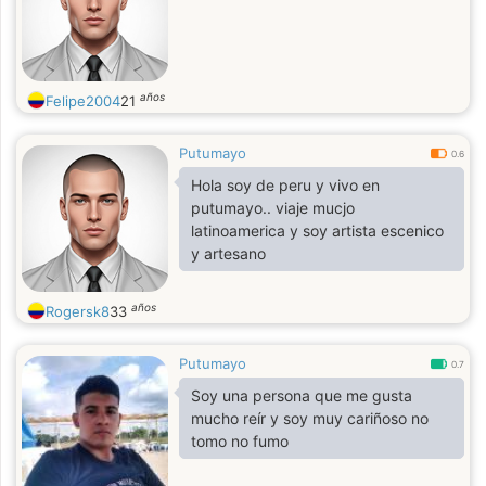
años
Felipe2004
21
Putumayo
0.6
Hola soy de peru y vivo en
putumayo.. viaje mucjo
latinoamerica y soy artista escenico
y artesano
años
Rogersk8
33
Putumayo
0.7
Soy una persona que me gusta
mucho reír y soy muy cariñoso no
tomo no fumo