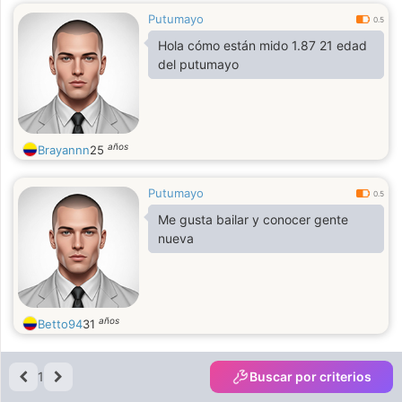
Putumayo
0.5
Hola cómo están mido 1.87 21 edad
del putumayo
años
Brayannn
25
Putumayo
0.5
Me gusta bailar y conocer gente
nueva
años
Betto94
31
1
Buscar por criterios