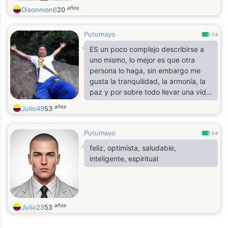
años
Disonmon6
20
Putumayo
0.8
ES un poco complejo describirse a
uno mismo, lo mejor es que otra
persona lo haga, sin embargo me
gusta la tranquilidad, la armonía, la
paz y por sobre todo llevar una vida
saludablemente en todos los
años
Julio49
53
aspectos. y mi corazón buscando lo
que lo complementa.
Putumayo
0.8
feliz, optimista, saludable,
inteligente, espiritual
años
Julio23
53