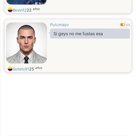
años
Kevin12
22
Putumayo
0.5
Si geys no me fustas esa
años
Sotelo91
25