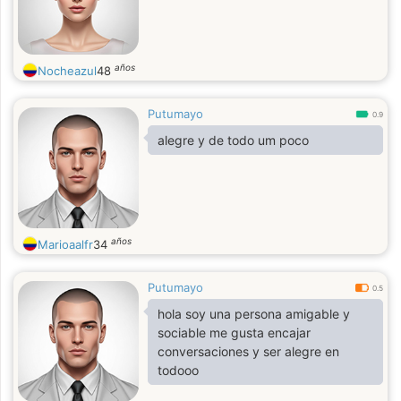
años
Nocheazul
48
Putumayo
0.9
alegre y de todo um poco
años
Marioaalfr
34
Putumayo
0.5
hola soy una persona amigable y
sociable me gusta encajar
conversaciones y ser alegre en
todooo