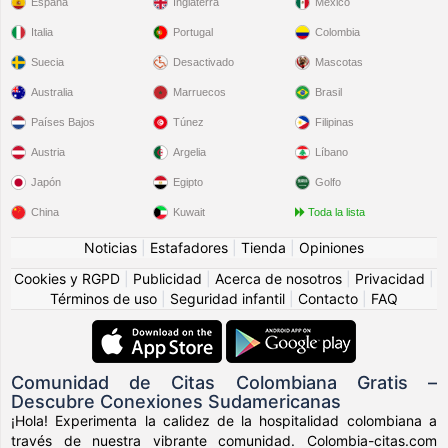
España
Inglaterra
México
Italia
Portugal
Colombia
Suecia
Desactivado
Mascotas
Australia
Marruecos
Brasil
Países Bajos
Túnez
Filipinas
Austria
Argelia
Líbano
Japón
Egipto
Golfo
China
Kuwait
Toda la lista
Noticias
|
Estafadores
|
Tienda
|
Opiniones
Cookies y RGPD
|
Publicidad
|
Acerca de nosotros
|
Privacidad
|
Términos de uso
|
Seguridad infantil
|
Contacto
|
FAQ
Comunidad de Citas Colombiana Gratis –
Descubre Conexiones Sudamericanas
¡Hola! Experimenta la calidez de la hospitalidad colombiana a
través de nuestra vibrante comunidad. Colombia-citas.com