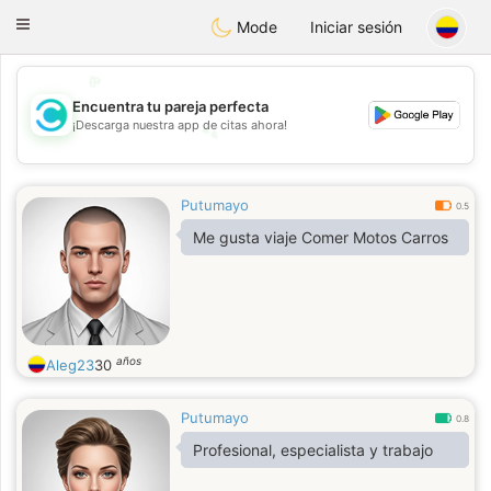
olombia
Citas
Toggle
Mode
Iniciar sesión
navigation
💖
💕
Encuentra tu pareja perfecta
💕
¡Descarga nuestra app de citas ahora!
💖
Putumayo
0.5
Me gusta viaje Comer Motos Carros
años
Aleg23
30
Putumayo
0.8
Profesional, especialista y trabajo