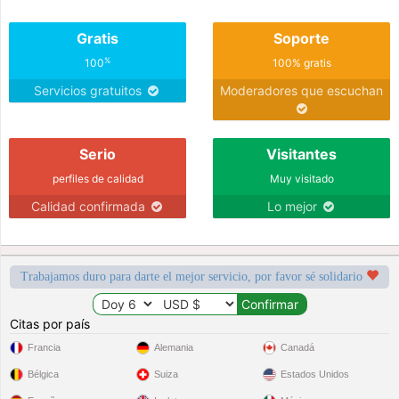
Gratis
Soporte
%
100
100% gratis
Servicios gratuitos
Moderadores que escuchan
Serio
Visitantes
perfiles de calidad
Muy visitado
Calidad confirmada
Lo mejor
Trabajamos duro para darte el mejor servicio, por favor sé solidario
Citas por país
Francia
Alemania
Canadá
Bélgica
Suiza
Estados Unidos