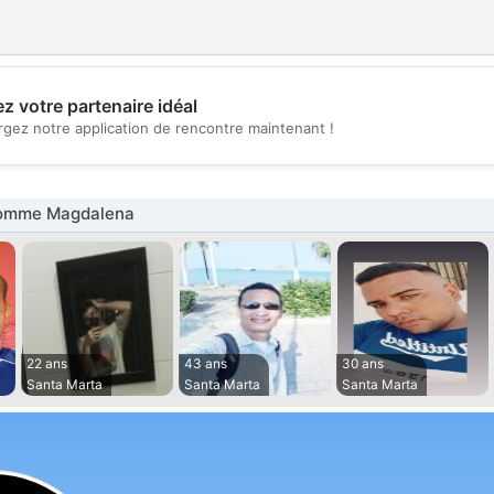
z votre partenaire idéal
💖
rgez notre application de rencontre maintenant !
💕
omme Magdalena
22 ans
43 ans
30 ans
Santa Marta
Santa Marta
Santa Marta