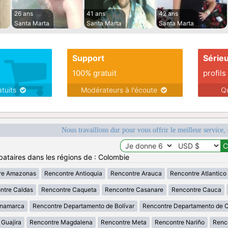
26 ans
41 ans
42 ans
Santa Marta
Santa Marta
Santa Marta
Support
Série
100% gratuit
profils
atuits
Modérateurs à l'écoute
Q
Nous travaillons dur pour vous offrir le meilleur service, 
bataires dans les régions de : Colombie
re Amazonas
Rencontre Antioquia
Rencontre Arauca
Rencontre Atlantico
ntre Caldas
Rencontre Caqueta
Rencontre Casanare
Rencontre Cauca
inamarca
Rencontre Departamento de Bolívar
Rencontre Departamento de 
 Guajira
Rencontre Magdalena
Rencontre Meta
Rencontre Nariño
Renc