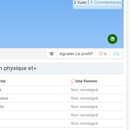
2 Vues |
0 Commentaires
signaler ce profil?
0
 physique et+
che
Une Femme
x
Non renseigné
veux
Non renseigné
tte
Non renseigné
Non renseigné
Non renseigné