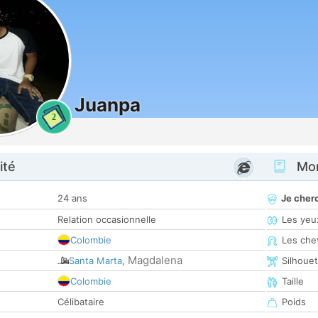
Juanpa
2
ité
Mon
24 ans
Je cher
Relation occasionnelle
Les yeu
Colombie
Les che
Magdalena
Santa Marta
,
Silhoue
Colombie
Taille
Célibataire
Poids