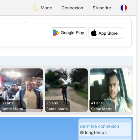
Mode
Connexion
S'inscrire
💖
💕
60 ans
25 ans
41 ans
Santa Marta
Santa Marta
Santa Marta
dernière connexion
longtemps