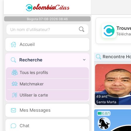
olombia
Citas
Bogota 07-08-2026 08:46
Trouve
Télécha
Accueil
Rencontre H
Recherche
Tous les profils
Matchmaker
Utiliser la carte
49 ans
Santa Marta
Mes Messages
0.8/1
Chat