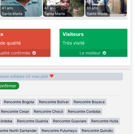
41 ans
46 ans
60 ans
Santa Marta
Santa Marta
Santa Marta
ux
Visiteurs
 de qualité
Très visité
ualité confirmée
Le meilleur
soyez solidaire s'il vous plaît
Rencontre Bogota
Rencontre Bolívar
Rencontre Boyaca
Rencontre Cesar
Rencontre Chocó
Rencontre Cordoba
Córdoba
Rencontre Guainia
Rencontre Guaviare
Rencontre Huila
ontre North Santander
Rencontre Putumayo
Rencontre Quindio