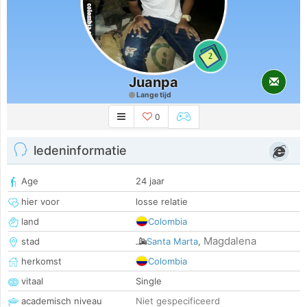
2
Juanpa
Lange tijd
0
ledeninformatie
Age
24 jaar
hier voor
losse relatie
land
Colombia
Magdalena
stad
Santa Marta
,
herkomst
Colombia
vitaal
Single
academisch niveau
Niet gespecificeerd