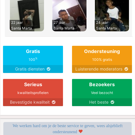
22 jaar
27 jaar
24 jaar
Santa Marta
Santa Marta
Santa Marta
Gratis
Ondersteuning
%
100
100% gratis
Gratis diensten
Luisterende moderators
Serieus
Bezoekers
kwaliteitsprofielen
Veel bezocht
Bevestigde kwaliteit
Het beste
We werken hard om je de beste service te geven, wees alsjeblieft
ondersteunend