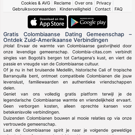
Cookies & AVG
|
Reclame
|
Over ons
|
Privacy
|
Gebruiksvoorwaarden
|
Kinderveiligheid
|
Contact
|
FAQ
Gratis Colombiaanse Dating Gemeenschap –
Ontdek Zuid-Amerikaanse Verbindingen
¡Hola! Ervaar de warmte van Colombiaanse gastvrijheid door
onze levendige gemeenschap. Colombia-citas.com verbindt
singles van Bogotá's bergen tot Cartagena's kust, en viert de
passie en vreugde van de Colombiaanse cultuur.
Of je nu in het bruisende Medellín, historische Cali of tropische
Barranquilla bent, ontmoet compatibele Colombianen die jouw
levenslust, familiewaarden en authentieke vriendschappen
delen.
Geniet van ons volledig gratis platform terwijl je de
legendarische Colombiaanse warmte en vriendelijkheid ervaart.
Geen verborgen kosten, alleen oprechte kansen voor
betekenisvolle verbindingen.
Duizenden Colombianen bouwen al mooie relaties op via onze
vertrouwde gemeenschap.
Laat de Colombiaanse spirit je naar je volgende geweldige