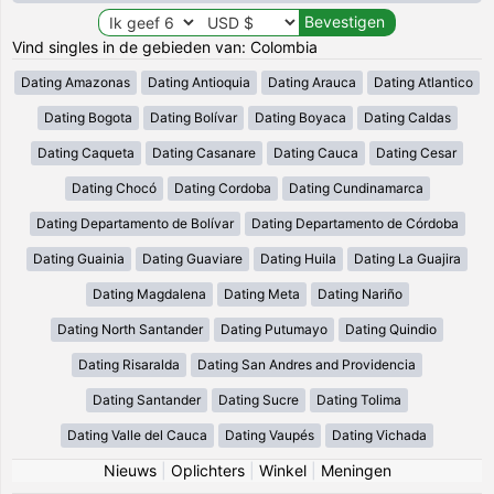
Vind singles in de gebieden van: Colombia
Dating Amazonas
Dating Antioquia
Dating Arauca
Dating Atlantico
Dating Bogota
Dating Bolívar
Dating Boyaca
Dating Caldas
Dating Caqueta
Dating Casanare
Dating Cauca
Dating Cesar
Dating Chocó
Dating Cordoba
Dating Cundinamarca
Dating Departamento de Bolívar
Dating Departamento de Córdoba
Dating Guainia
Dating Guaviare
Dating Huila
Dating La Guajira
Dating Magdalena
Dating Meta
Dating Nariño
Dating North Santander
Dating Putumayo
Dating Quindio
Dating Risaralda
Dating San Andres and Providencia
Dating Santander
Dating Sucre
Dating Tolima
Dating Valle del Cauca
Dating Vaupés
Dating Vichada
Nieuws
|
Oplichters
|
Winkel
|
Meningen