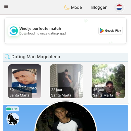
olombia
Citas
Toggle
Mode
Inloggen
navigation
💖
Vind je perfecte match
💖
Download nu onze dating-app!
💕
💕
Dating Man Magdalena
30 jaar
22 jaar
46 jaar
Santa Marta
Santa Marta
Santa Marta
0.8/1