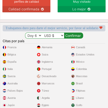
perfiles de calidad
Muy visitado
Calidad confirmada
Lo mejor
Trabajamos duro para darte el mejor servicio, por favor sé solidario
Citas por país
Francia
Alemania
Canadá
Bélgica
Suiza
Estados Unidos
España
Inglaterra
México
Italia
Portugal
Colombia
Suecia
Desactivado
Mascotas
Australia
Marruecos
Brasil
Países Bajos
Túnez
Filipinas
Austria
Argelia
Líbano
Japón
Egipto
Golfo