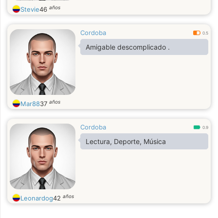
años
Stevie
46
Cordoba
0.5
Amigable descomplicado .
años
Mar88
37
Cordoba
0.9
Lectura, Deporte, Música
años
Leonardog
42