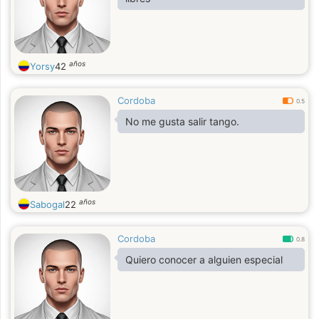
años
Yorsy
42
Cordoba
0.5
No me gusta salir tango.
años
Sabogal
22
Cordoba
0.8
Quiero conocer a alguien especial