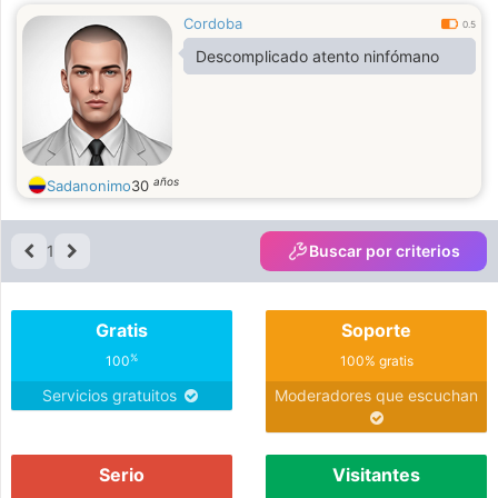
Cordoba
0.5
Descomplicado atento ninfómano
años
Sadanonimo
30
1
Buscar por criterios
Gratis
Soporte
%
100
100% gratis
Servicios gratuitos
Moderadores que escuchan
Serio
Visitantes