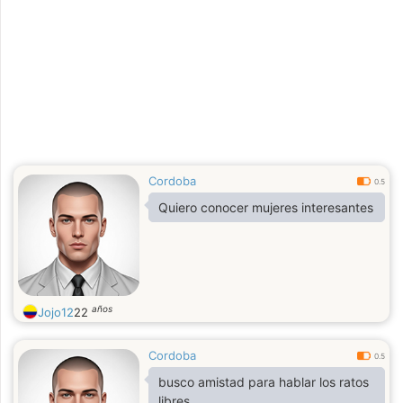
Cordoba
0.5
Quiero conocer mujeres interesantes
años
Jojo12
22
Cordoba
0.5
busco amistad para hablar los ratos
libres