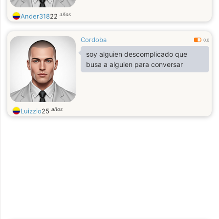
años
Ander318
22
Cordoba
0.6
soy alguien descomplicado que
busa a alguien para conversar
años
Luizzio
25