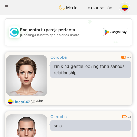
olombia
Citas
Toggle
Mode
Iniciar sesión
navigation
💖
Encuentra tu pareja perfecta
💖
¡Descarga nuestra app de citas ahora!
💕
💕
Cordoba
0.3
I’m kind gentle looking for a serious
relationship
años
Linda042
30
Cordoba
0.1
solo