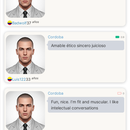
años
Badwolf
37
Cordoba
0.9
Amable ético sincero juicioso
años
Luis122
33
Cordoba
0
Fun, nice. I’m fit and muscular. I like
intelectual conversations