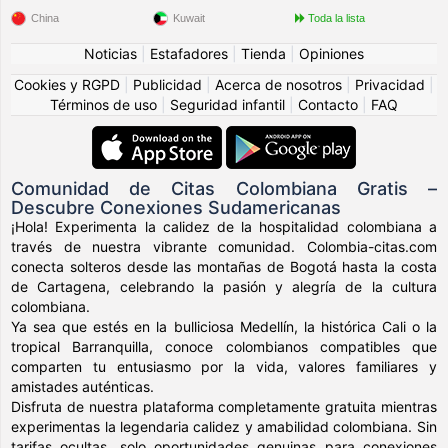
China
Kuwait
Toda la lista
Noticias
|
Estafadores
|
Tienda
|
Opiniones
Cookies y RGPD
|
Publicidad
|
Acerca de nosotros
|
Privacidad
|
Términos de uso
|
Seguridad infantil
|
Contacto
|
FAQ
Comunidad de Citas Colombiana Gratis –
Descubre Conexiones Sudamericanas
¡Hola! Experimenta la calidez de la hospitalidad colombiana a
través de nuestra vibrante comunidad. Colombia-citas.com
conecta solteros desde las montañas de Bogotá hasta la costa
de Cartagena, celebrando la pasión y alegría de la cultura
colombiana.
Ya sea que estés en la bulliciosa Medellín, la histórica Cali o la
tropical Barranquilla, conoce colombianos compatibles que
comparten tu entusiasmo por la vida, valores familiares y
amistades auténticas.
Disfruta de nuestra plataforma completamente gratuita mientras
experimentas la legendaria calidez y amabilidad colombiana. Sin
tarifas ocultas, solo oportunidades genuinas para conexiones