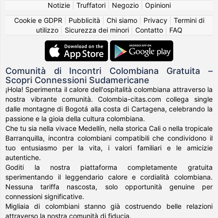
Notizie
|
Truffatori
|
Negozio
|
Opinioni
Cookie e GDPR
|
Pubblicità
|
Chi siamo
|
Privacy
|
Termini di
utilizzo
|
Sicurezza dei minori
|
Contatto
|
FAQ
Comunità di Incontri Colombiana Gratuita –
Scopri Connessioni Sudamericane
¡Hola! Sperimenta il calore dell'ospitalità colombiana attraverso la
nostra vibrante comunità. Colombia-citas.com collega single
dalle montagne di Bogotá alla costa di Cartagena, celebrando la
passione e la gioia della cultura colombiana.
Che tu sia nella vivace Medellín, nella storica Cali o nella tropicale
Barranquilla, incontra colombiani compatibili che condividono il
tuo entusiasmo per la vita, i valori familiari e le amicizie
autentiche.
Goditi la nostra piattaforma completamente gratuita
sperimentando il leggendario calore e cordialità colombiana.
Nessuna tariffa nascosta, solo opportunità genuine per
connessioni significative.
Migliaia di colombiani stanno già costruendo belle relazioni
attraverso la nostra comunità di fiducia.