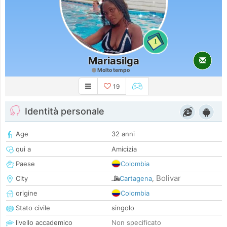
1
Mariasilga
Molto tempo
19
Identità personale
Age
32 anni
qui a
Amicizia
Paese
Colombia
Bolivar
City
Cartagena
,
origine
Colombia
Stato civile
singolo
livello accademico
Non specificato