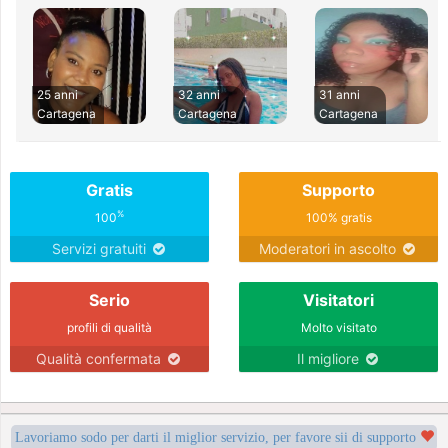
25 anni
32 anni
31 anni
Cartagena
Cartagena
Cartagena
Gratis
Supporto
%
100
100% gratis
Servizi gratuiti
Moderatori in ascolto
Serio
Visitatori
profili di qualità
Molto visitato
Qualità confermata
Il migliore
Lavoriamo sodo per darti il miglior servizio, per favore sii di supporto