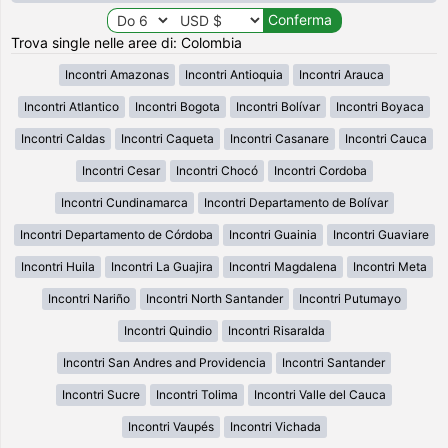
Trova single nelle aree di: Colombia
Incontri Amazonas
Incontri Antioquia
Incontri Arauca
Incontri Atlantico
Incontri Bogota
Incontri Bolívar
Incontri Boyaca
Incontri Caldas
Incontri Caqueta
Incontri Casanare
Incontri Cauca
Incontri Cesar
Incontri Chocó
Incontri Cordoba
Incontri Cundinamarca
Incontri Departamento de Bolívar
Incontri Departamento de Córdoba
Incontri Guainia
Incontri Guaviare
Incontri Huila
Incontri La Guajira
Incontri Magdalena
Incontri Meta
Incontri Nariño
Incontri North Santander
Incontri Putumayo
Incontri Quindio
Incontri Risaralda
Incontri San Andres and Providencia
Incontri Santander
Incontri Sucre
Incontri Tolima
Incontri Valle del Cauca
Incontri Vaupés
Incontri Vichada