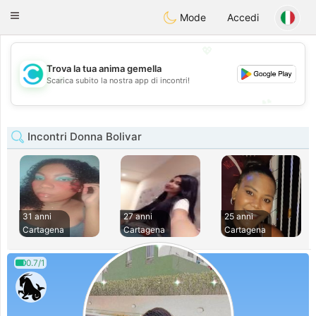
olombia
Citas
Toggle
Mode
Accedi
navigation
💖
Trova la tua anima gemella
💖
Scarica subito la nostra app di incontri!
💕
💕
Incontri Donna Bolivar
31 anni
27 anni
25 anni
Cartagena
Cartagena
Cartagena
0.7/1