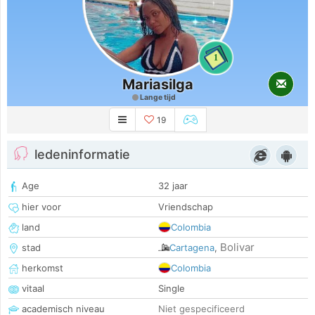
1
Mariasilga
Lange tijd
19
ledeninformatie
Age
32 jaar
hier voor
Vriendschap
land
Colombia
Bolivar
stad
Cartagena
,
herkomst
Colombia
vitaal
Single
academisch niveau
Niet gespecificeerd