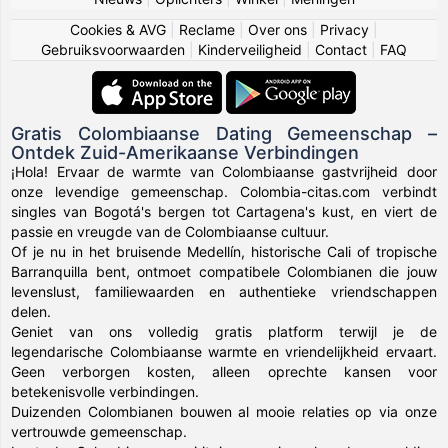
Cookies & AVG
|
Reclame
|
Over ons
|
Privacy
|
Gebruiksvoorwaarden
|
Kinderveiligheid
|
Contact
|
FAQ
Gratis Colombiaanse Dating Gemeenschap –
Ontdek Zuid-Amerikaanse Verbindingen
¡Hola! Ervaar de warmte van Colombiaanse gastvrijheid door
onze levendige gemeenschap. Colombia-citas.com verbindt
singles van Bogotá's bergen tot Cartagena's kust, en viert de
passie en vreugde van de Colombiaanse cultuur.
Of je nu in het bruisende Medellín, historische Cali of tropische
Barranquilla bent, ontmoet compatibele Colombianen die jouw
levenslust, familiewaarden en authentieke vriendschappen
delen.
Geniet van ons volledig gratis platform terwijl je de
legendarische Colombiaanse warmte en vriendelijkheid ervaart.
Geen verborgen kosten, alleen oprechte kansen voor
betekenisvolle verbindingen.
Duizenden Colombianen bouwen al mooie relaties op via onze
vertrouwde gemeenschap.