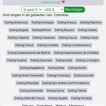
ondersteunend
Vind singles in de gebieden van: Colombia
Dating Amazonas
Dating Antioquia
Dating Arauca
Dating Atlantico
Dating Bogota
Dating Bolívar
Dating Boyaca
Dating Caldas
Dating Caqueta
Dating Casanare
Dating Cauca
Dating Cesar
Dating Chocó
Dating Cordoba
Dating Cundinamarca
Dating Departamento de Bolívar
Dating Departamento de Córdoba
Dating Guainia
Dating Guaviare
Dating Huila
Dating La Guajira
Dating Magdalena
Dating Meta
Dating Nariño
Dating North Santander
Dating Putumayo
Dating Quindio
Dating Risaralda
Dating San Andres and Providencia
Dating Santander
Dating Sucre
Dating Tolima
Dating Valle del Cauca
Dating Vaupés
Dating Vichada
Nieuws
|
Oplichters
|
Winkel
|
Meningen