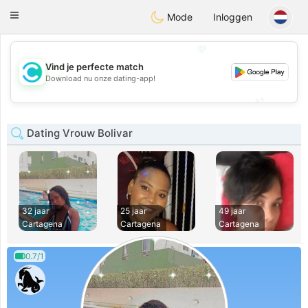
olombia
Citas
Toggle
Mode
Inloggen
navigation
💖
Vind je perfecte match
💖
Download nu onze dating-app!
💕
💕
Dating Vrouw Bolivar
32 jaar
25 jaar
49 jaar
Cartagena
Cartagena
Cartagena
0.7/1