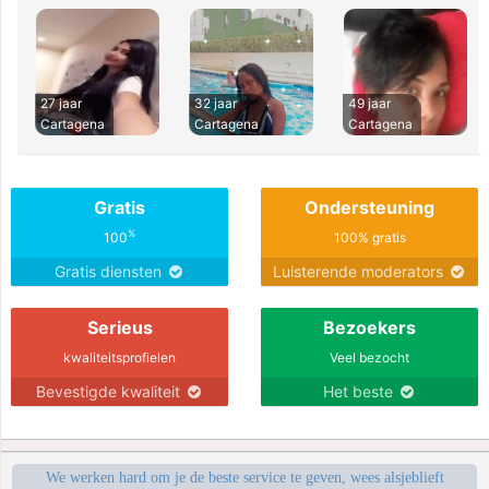
27 jaar
32 jaar
49 jaar
Cartagena
Cartagena
Cartagena
Gratis
Ondersteuning
%
100
100% gratis
Gratis diensten
Luisterende moderators
Serieus
Bezoekers
kwaliteitsprofielen
Veel bezocht
Bevestigde kwaliteit
Het beste
We werken hard om je de beste service te geven, wees alsjeblieft