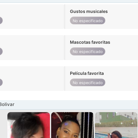
Gustos musicales
o
No especificado
Mascotas favoritas
o
No especificado
Película favorita
o
No especificado
Bolivar