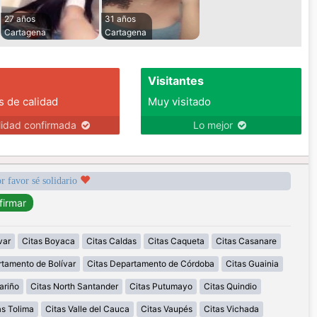
27 años
31 años
Cartagena
Cartagena
Visitantes
s de calidad
Muy visitado
lidad confirmada
Lo mejor
r favor sé solidario
var
Citas Boyaca
Citas Caldas
Citas Caqueta
Citas Casanare
rtamento de Bolívar
Citas Departamento de Córdoba
Citas Guainia
ariño
Citas North Santander
Citas Putumayo
Citas Quindio
as Tolima
Citas Valle del Cauca
Citas Vaupés
Citas Vichada