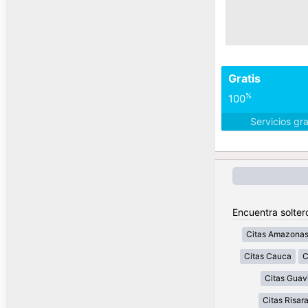
Gratis
%
100
Servicios gr
Encuentra solter
Citas Amazona
Citas Cauca
C
Citas Guav
Citas Risar