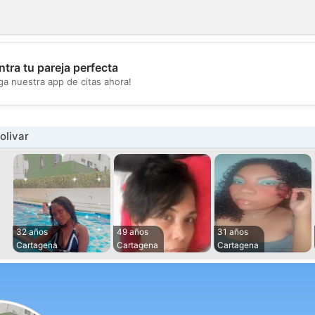
tra tu pareja perfecta
💖
ga nuestra app de citas ahora!
💕
olivar
32 años
49 años
31 años
Cartagena
Cartagena
Cartagena