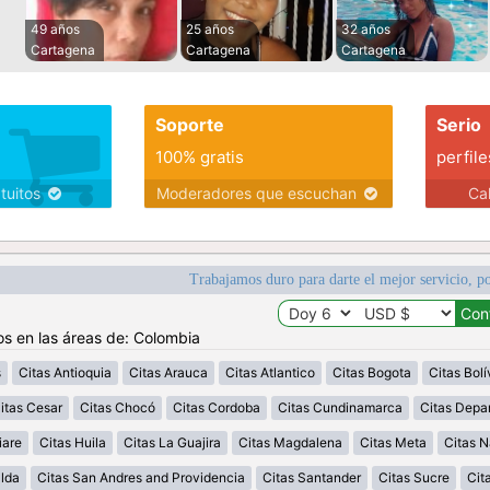
49 años
25 años
32 años
Cartagena
Cartagena
Cartagena
Soporte
Serio
100% gratis
perfile
atuitos
Moderadores que escuchan
Ca
Trabajamos duro para darte el mejor servicio, po
os en las áreas de: Colombia
s
Citas Antioquia
Citas Arauca
Citas Atlantico
Citas Bogota
Citas Bolí
itas Cesar
Citas Chocó
Citas Cordoba
Citas Cundinamarca
Citas Depa
iare
Citas Huila
Citas La Guajira
Citas Magdalena
Citas Meta
Citas N
alda
Citas San Andres and Providencia
Citas Santander
Citas Sucre
Cit