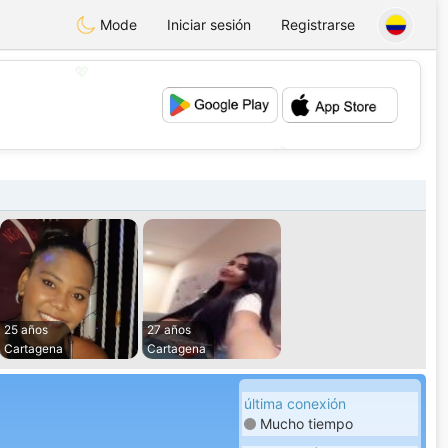
Mode
Iniciar sesión
Registrarse
💖
💕
25 años
27 años
Cartagena
Cartagena
última conexión
Mucho tiempo