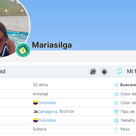
Mariasilga
1
dad
Mi f
32 años
Buscan
Amistad
Color d
Colombia
Color d
Bolivar
Cartagena
,
Tipo de
Colombia
Tamaño
Soltera
Peso