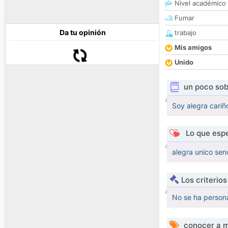
Nivel académico
Fumar
Da tu opinión
trabajo
Mis amigos
Unido
un poco sob
Soy alegra cari
Lo que espe
alegra unico sen
Los criterio
No se ha persona
conocer a m