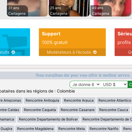
31 ans
25 ans
49 ans
Cartagena
Cartagena
Cartagena
Support
Série
100% gratuit
profils
atuits
Modérateurs à l'écoute
Q
Nous travaillons dur pour vous offrir le meilleur service, 
bataires dans les régions de : Colombie
re Amazonas
Rencontre Antioquia
Rencontre Arauca
Rencontre Atlantico
ntre Caldas
Rencontre Caqueta
Rencontre Casanare
Rencontre Cauca
inamarca
Rencontre Departamento de Bolívar
Rencontre Departamento de 
 Guajira
Rencontre Magdalena
Rencontre Meta
Rencontre Nariño
Renc