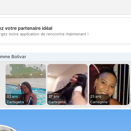
z votre partenaire idéal
💖
rgez notre application de rencontre maintenant !
💕
mme Bolivar
32 ans
27 ans
25 ans
Cartagena
Cartagena
Cartagena