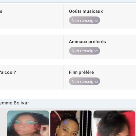
ts
Goûts musicaux
Non renseigné
Animaux préférés
Non renseigné
alcool?
Film préféré
Non renseigné
emme Bolivar