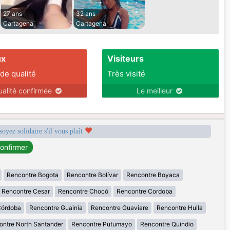
27 ans
32 ans
Cartagena
Cartagena
ux
Visiteurs
 de qualité
Très visité
ualité confirmée
Le meilleur
soyez solidaire s'il vous plaît
Rencontre Bogota
Rencontre Bolívar
Rencontre Boyaca
Rencontre Cesar
Rencontre Chocó
Rencontre Cordoba
Córdoba
Rencontre Guainia
Rencontre Guaviare
Rencontre Huila
ontre North Santander
Rencontre Putumayo
Rencontre Quindio