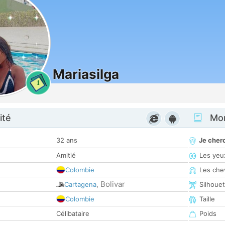
Mariasilga
1
ité
Mon
32 ans
Je cher
Amitié
Les yeu
Colombie
Les che
Bolivar
Cartagena
,
Silhoue
Colombie
Taille
Célibataire
Poids