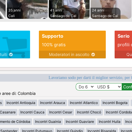
35 anni
41 anni
24 anni
Cali
Santiago de Cal
Santiago de Cal
Supporto
Serio
100% gratis
profili 
tuiti
Moderatori in ascolto
Qu
Lavoriamo sodo per darti il miglior servizio, per 
e aree di: Colombia
s
Incontri Antioquia
Incontri Arauca
Incontri Atlantico
Incontri Bogota
i Casanare
Incontri Cauca
Incontri Cesar
Incontri Chocó
Incontri Cordob
amento de Córdoba
Incontri Guainia
Incontri Guaviare
Incontri Huila
Inco
h Santander
Incontri Putumayo
Incontri Quindio
Incontri Risaralda
Incont