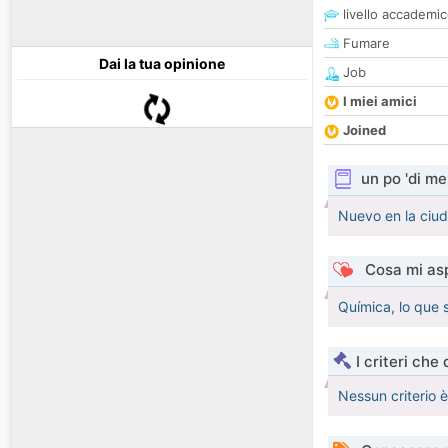
livello accademi
Fumare
Dai la tua opinione
Job
I miei amici
Joined
un po 'di me
Nuevo en la ciu
Cosa mi asp
Química, lo que 
I criteri che
Nessun criterio 