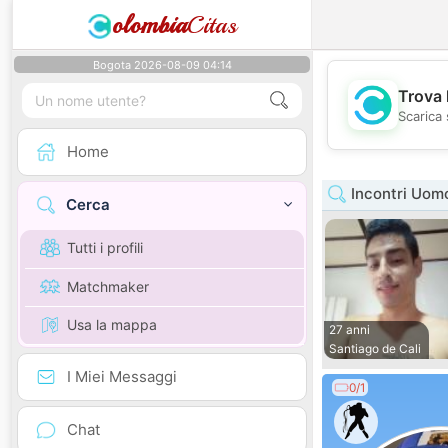
olombia
Citas
Bogota 2026-08-09 04:14
Trova 
Scarica 
Home
Incontri Uomo
Cerca
Tutti i profili
Matchmaker
Usa la mappa
27 anni
Santiago de Cali
I Miei Messaggi
0/1
Chat