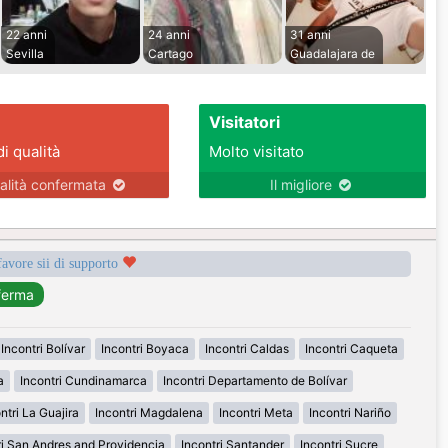
22 anni
24 anni
31 anni
Sevilla
Cartago
Guadalajara de
Visitatori
di qualità
Molto visitato
alità confermata
Il migliore
favore sii di supporto
Incontri Bolívar
Incontri Boyaca
Incontri Caldas
Incontri Caqueta
a
Incontri Cundinamarca
Incontri Departamento de Bolívar
ntri La Guajira
Incontri Magdalena
Incontri Meta
Incontri Nariño
ri San Andres and Providencia
Incontri Santander
Incontri Sucre