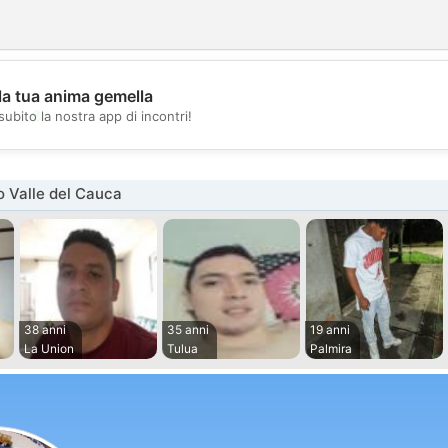
la tua anima gemella
💖
subito la nostra app di incontri!
💕
 Valle del Cauca
38 anni
35 anni
19 anni
La Union
Tulua
Palmira