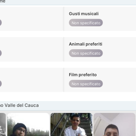
me
Gusti musicali
Non specificato
Animali preferiti
Non specificato
Film preferito
Non specificato
o Valle del Cauca