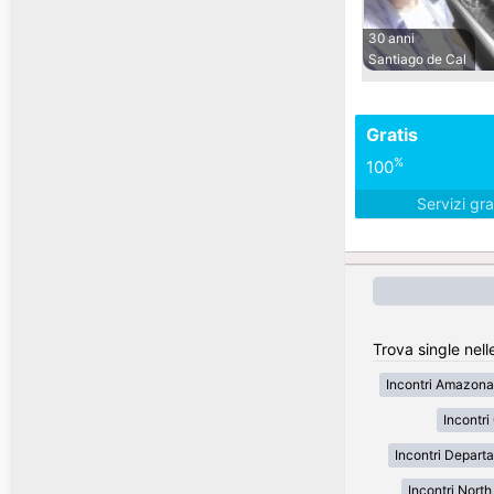
30 anni
Santiago de Cal
Gratis
%
100
Servizi gra
Trova single nell
Incontri Amazona
Incontr
Incontri Depart
Incontri Nort