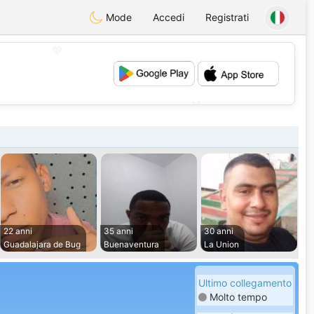
Mode
Accedi
Registrati
💖
💕
22 anni
35 anni
30 anni
Guadalajara de Bug
Buenaventura
La Union
Ultimo collegamento
Molto tempo