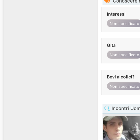
Conoscere 
Interessi
Non specificato
Gita
Non specificato
Bevi alcolici?
Non specificato
Incontri Uom