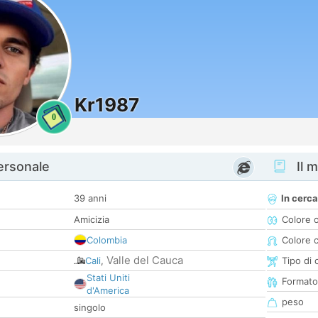
Kr1987
0
personale
Il m
39 anni
In cerca
Amicizia
Colore 
Colombia
Colore c
Valle del Cauca
Cali
,
Tipo di 
Stati Uniti
Formato
d'America
peso
singolo