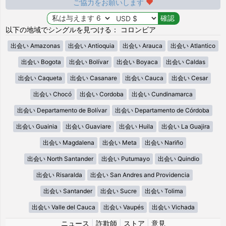
ご協力をお願いします
以下の地域でシングルを見つける： コロンビア
出会い Amazonas
出会い Antioquia
出会い Arauca
出会い Atlantico
出会い Bogota
出会い Bolívar
出会い Boyaca
出会い Caldas
出会い Caqueta
出会い Casanare
出会い Cauca
出会い Cesar
出会い Chocó
出会い Cordoba
出会い Cundinamarca
出会い Departamento de Bolívar
出会い Departamento de Córdoba
出会い Guainia
出会い Guaviare
出会い Huila
出会い La Guajira
出会い Magdalena
出会い Meta
出会い Nariño
出会い North Santander
出会い Putumayo
出会い Quindio
出会い Risaralda
出会い San Andres and Providencia
出会い Santander
出会い Sucre
出会い Tolima
出会い Valle del Cauca
出会い Vaupés
出会い Vichada
ニュース
|
詐欺師
|
ストア
|
意見