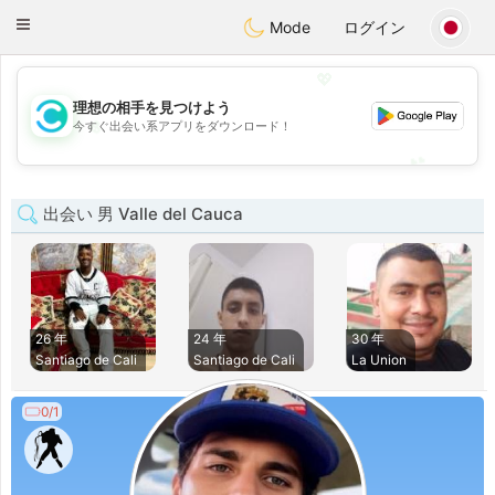
olombia
Citas
Toggle
Mode
ログイン
navigation
💖
理想の相手を見つけよう
💖
今すぐ出会い系アプリをダウンロード！
💕
💕
出会い 男 Valle del Cauca
26 年
24 年
30 年
Santiago de Cali
Santiago de Cali
La Union
0/1