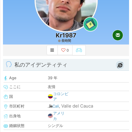
0
Kr1987
長時間
0
私のアイデンティティ
Age
39 年
ここに
友情
コロンビ
国
ア
Valle del Cauca
市区町村
Cali
,
アメリ
出身地
カ
婚姻状態
シングル