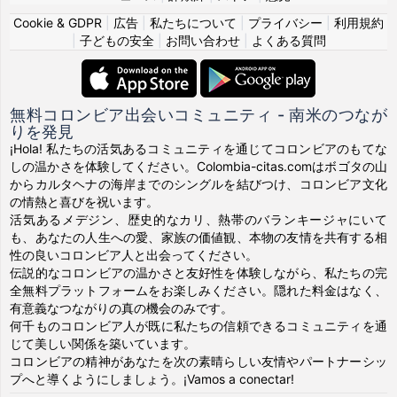
Cookie & GDPR
|
広告
|
私たちについて
|
プライバシー
|
利用規約
|
子どもの安全
|
お問い合わせ
|
よくある質問
無料コロンビア出会いコミュニティ - 南米のつなが
りを発見
¡Hola! 私たちの活気あるコミュニティを通じてコロンビアのもてな
しの温かさを体験してください。Colombia-citas.comはボゴタの山
からカルタヘナの海岸までのシングルを結びつけ、コロンビア文化
の情熱と喜びを祝います。
活気あるメデジン、歴史的なカリ、熱帯のバランキージャにいて
も、あなたの人生への愛、家族の価値観、本物の友情を共有する相
性の良いコロンビア人と出会ってください。
伝説的なコロンビアの温かさと友好性を体験しながら、私たちの完
全無料プラットフォームをお楽しみください。隠れた料金はなく、
有意義なつながりの真の機会のみです。
何千ものコロンビア人が既に私たちの信頼できるコミュニティを通
じて美しい関係を築いています。
コロンビアの精神があなたを次の素晴らしい友情やパートナーシッ
プへと導くようにしましょう。¡Vamos a conectar!