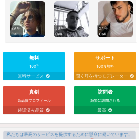
29 年
38 年
27 年
Cali
Cali
Cali
無料
サポート
%
100
100%無料
無料サービス
聞く耳を持つモデレーター
真剣
訪問者
高品質プロフィール
頻繁に訪問される
確認済み品質
最高
私たちは最高のサービスを提供するために懸命に働いています。