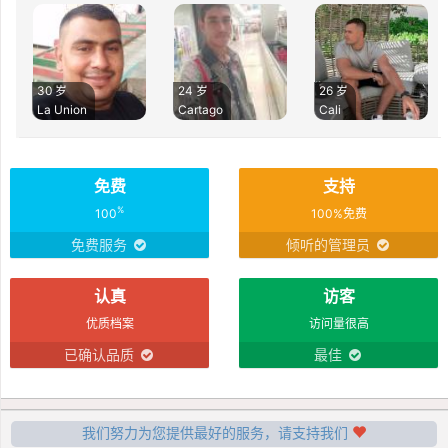
30 岁
24 岁
26 岁
La Union
Cartago
Cali
免费
支持
%
100
100%免费
免费服务
倾听的管理员
认真
访客
优质档案
访问量很高
已确认品质
最佳
我们努力为您提供最好的服务，请支持我们