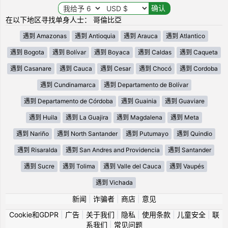
在以下地区寻找单身人士： 哥倫比亞
遇到 Amazonas
遇到 Antioquia
遇到 Arauca
遇到 Atlantico
遇到 Bogota
遇到 Bolívar
遇到 Boyaca
遇到 Caldas
遇到 Caqueta
遇到 Casanare
遇到 Cauca
遇到 Cesar
遇到 Chocó
遇到 Cordoba
遇到 Cundinamarca
遇到 Departamento de Bolívar
遇到 Departamento de Córdoba
遇到 Guainia
遇到 Guaviare
遇到 Huila
遇到 La Guajira
遇到 Magdalena
遇到 Meta
遇到 Nariño
遇到 North Santander
遇到 Putumayo
遇到 Quindio
遇到 Risaralda
遇到 San Andres and Providencia
遇到 Santander
遇到 Sucre
遇到 Tolima
遇到 Valle del Cauca
遇到 Vaupés
遇到 Vichada
新闻
|
诈骗者
|
商店
|
意见
Cookie和GDPR
|
广告
|
关于我们
|
隐私
|
使用条款
|
儿童安全
|
联
系我们
|
常见问题