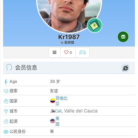
0
Kr1987
長時間
0
会员信息
Age
39 岁
搜索
友谊
哥倫比
国家
亞
Valle del Cauca
城市
Cali
,
美
起源
國
公民身份
单