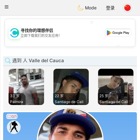
olombia
Citas
Toggle
Mode
登录
navigation
💖
寻找你的理想伴侣
💖
立即下载我们的交友应用！
💕
💕
遇到 人 Valle del Cauca
33 岁
22 岁
25 岁
Palmira
Santiago de Cali
Santiago de Cali
0/1