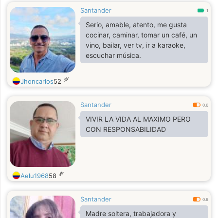
Santander
1
Serio, amable, atento, me gusta
cocinar, caminar, tomar un café, un
vino, bailar, ver tv, ir a karaoke,
escuchar música.
岁
Jhoncarlos
52
Santander
0.6
VIVIR LA VIDA AL MAXIMO PERO
CON RESPONSABILIDAD
岁
Aelu1968
58
Santander
0.6
Madre soltera, trabajadora y