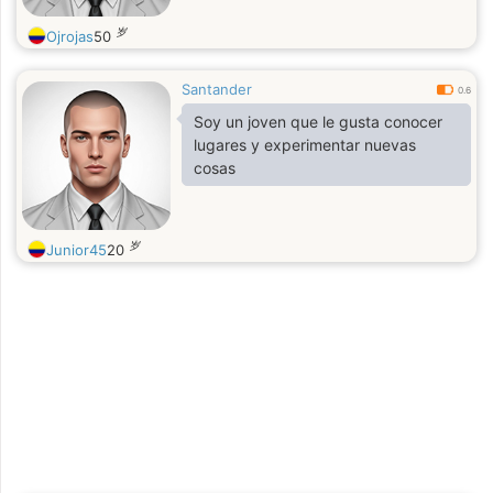
岁
Ojrojas
50
Santander
0.6
Soy un joven que le gusta conocer
lugares y experimentar nuevas
cosas
岁
Junior45
20