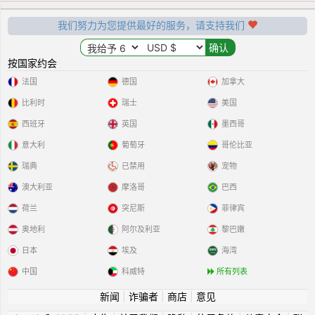
我们努力为您提供最好的服务，请支持我们
按国家约会
法国
德国
加拿大
比利时
瑞士
美国
西班牙
英国
墨西哥
意大利
葡萄牙
哥伦比亚
瑞典
已禁用
宠物
澳大利亚
摩洛哥
巴西
荷兰
突尼斯
菲律宾
奥地利
阿尔及利亚
黎巴嫩
日本
埃及
海湾
中国
科威特
所有列表
新闻
|
诈骗者
|
商店
|
意见