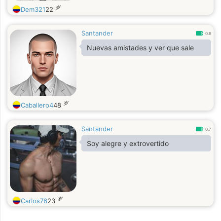
岁
Dem321
22
Santander
0.8
Nuevas amistades y ver que sale
岁
Caballero4
48
Santander
0.7
Soy alegre y extrovertido
岁
Carlos76
23