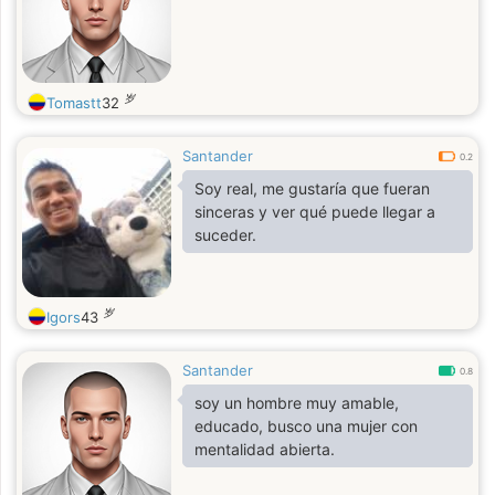
岁
Tomastt
32
Santander
0.2
Soy real, me gustaría que fueran
sinceras y ver qué puede llegar a
suceder.
岁
Igors
43
Santander
0.8
soy un hombre muy amable,
educado, busco una mujer con
mentalidad abierta.