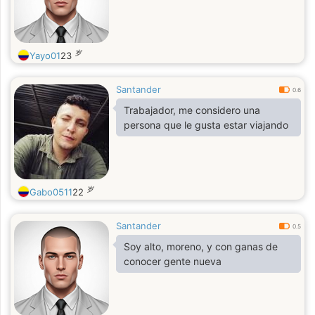
岁
Yayo01
23
Santander
0.6
Trabajador, me considero una
persona que le gusta estar viajando
岁
Gabo0511
22
Santander
0.5
Soy alto, moreno, y con ganas de
conocer gente nueva