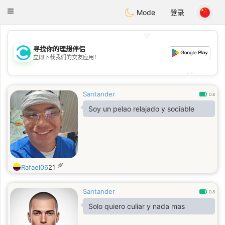
olombia
Citas
Toggle
Mode
登录
navigation
💖
寻找你的理想伴侣
💖
立即下载我们的交友应用！
💕
💕
Santander
0.8
Soy un pelao relajado y sociable
岁
Rafael06
21
Santander
0.8
Solo quiero culiar y nada mas