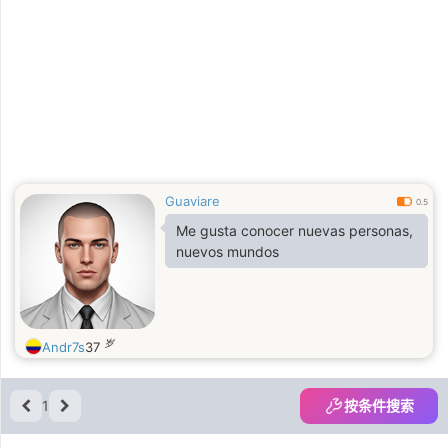
Guaviare
0.5
Me gusta conocer nuevas personas,
nuevos mundos
岁
Andr7s
37
1
按条件搜索