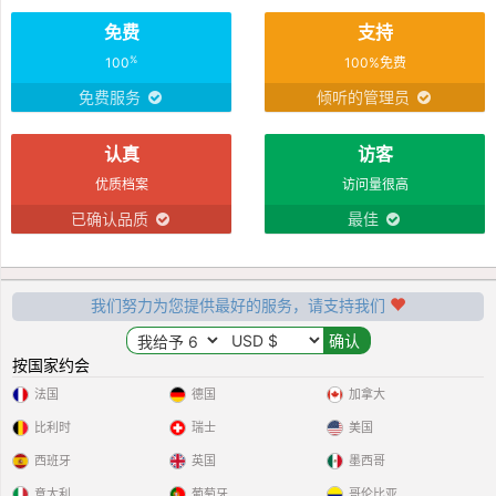
免费
支持
%
100
100%免费
免费服务
倾听的管理员
认真
访客
优质档案
访问量很高
已确认品质
最佳
我们努力为您提供最好的服务，请支持我们
按国家约会
法国
德国
加拿大
比利时
瑞士
美国
西班牙
英国
墨西哥
意大利
葡萄牙
哥伦比亚