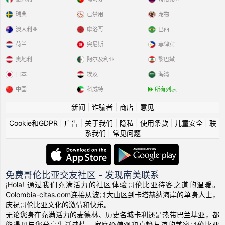
瑞典
已禁用
宠物
澳大利亚
摩洛哥
巴西
荷兰
突尼斯
菲律宾
奥地利
阿尔及利亚
黎巴嫩
日本
埃及
海湾
中国
科威特
所有列表
新闻
|
诈骗者
|
商店
|
意见
Cookie和GDPR
|
广告
|
关于我们
|
隐私
|
使用条款
|
儿童安全
|
联
系我们
|
常见问题
免费哥伦比亚交友社区 - 发现南美联系
¡Hola! 通过我们充满活力的社区体验哥伦比亚待客之道的温暖。
Colombia-citas.com连接从波哥大山区到卡塔赫纳海岸的单身人士，
庆祝哥伦比亚文化的激情和快乐。
无论您身在充满活力的麦德林、历史名城卡利还是热带巴兰基亚，都
能遇见与您分享生活热情、家庭价值观和真挚友谊的兼容哥伦比亚