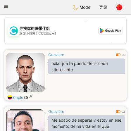
olombia
Citas
Toggle
Mode
登录
navigation
💖
寻找你的理想伴侣
💖
立即下载我们的交友应用！
💕
💕
Guaviare
0.5
hola que te puedo decir nada
interesante
岁
Sinple
35
Guaviare
0.6
Me acabo de separar y estoy en ese
momento de mi vida en el que