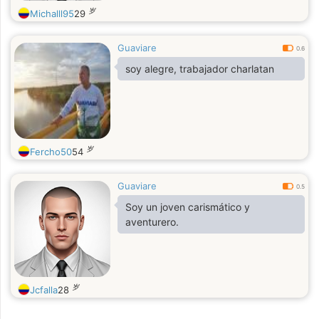
岁
Michalll95
29
Guaviare
0.6
soy alegre, trabajador charlatan
岁
Fercho50
54
Guaviare
0.5
Soy un joven carismático y
aventurero.
岁
Jcfalla
28