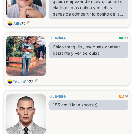
quiero empezar de nuevo, con más
claridad, más calma y muchas
ganas de compartir lo bonito de la
vida con alguien que también valore
岁
Wills
37
la conexión real. Soy una persona
apasionada, con sentido del humor,
Guaviare
que disfruta de las conversaciones
0.9
profundas, los pequeños detalles y
Chico tranquilo , me gusta chatear
los nuevos comienzos. No busco
bastante y ver películas
perfectos, sino reales. Si estás en tu
propio proceso de crecimiento o
simplemente quieres conocer a
alguien con energía sincera y g
岁
Edwin09
23
Guaviare
0.1
185 cm. I love sports ;)