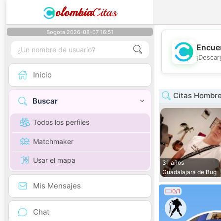
olombia
Citas
Bogota 2026-08-07 16:51
Encuen
¡Descar
Inicio
Citas Hombre
Buscar
Todos los perfiles
Matchmaker
Usar el mapa
31 años
Guadalajara de Bug
Mis Mensajes
0/1
Chat