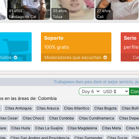
41 años
35 años
27 años
Santiago de Cal
Tulua
Cali
Soporte
Serio
100% gratis
perfile
atuitos
Moderadores que escuchan
Ca
Trabajamos duro para darte el mejor servicio, po
os en las áreas de: Colombia
s
Citas Antioquia
Citas Arauca
Citas Atlantico
Citas Bogota
Citas Bolí
itas Cesar
Citas Chocó
Citas Cordoba
Citas Cundinamarca
Citas Depa
iare
Citas Huila
Citas La Guajira
Citas Magdalena
Citas Meta
Citas N
alda
Citas San Andres and Providencia
Citas Santander
Citas Sucre
Cit