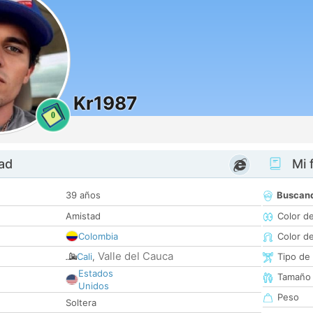
Kr1987
0
dad
Mi f
39 años
Buscan
Amistad
Color d
Colombia
Color d
Valle del Cauca
Cali
,
Tipo de
Estados
Tamaño
Unidos
Peso
Soltera