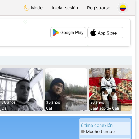
Mode
Iniciar sesión
Registrarse
💖
💕
38 años
35 años
26 años
Cali
Cali
Santiago de Cali
última conexión
Mucho tiempo