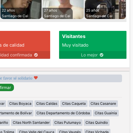
22 años
27 años
25 años
Santiago de Cal
Santiago de Cal
Santiago de Cal
Visitantes
s de calidad
Muy visitado
lidad confirmada
Lo mejor
r favor sé solidario
var
Citas Boyaca
Citas Caldas
Citas Caqueta
Citas Casanare
rtamento de Bolívar
Citas Departamento de Córdoba
Citas Guainia
ariño
Citas North Santander
Citas Putumayo
Citas Quindio
as Tolima
Citas Valle del Cauca
Citas Vaupés
Citas Vichada