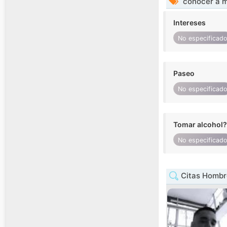
conocer a m
Intereses
No especificad
Paseo
No especificad
Tomar alcohol?
No especificad
Citas Hombre