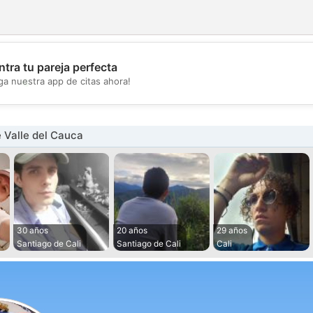
tra tu pareja perfecta
💖
ga nuestra app de citas ahora!
💕
 Valle del Cauca
30 años
20 años
29 años
Santiago de Cali
Santiago de Cali
Cali