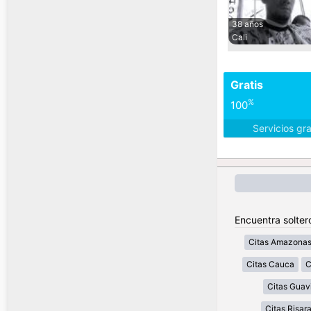
38 años
Cali
Gratis
%
100
Servicios gr
Encuentra solter
Citas Amazona
Citas Cauca
C
Citas Guav
Citas Risar