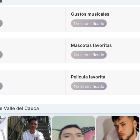
í
Gustos musicales
o
No especificado
Mascotas favoritas
o
No especificado
Película favorita
o
No especificado
 Valle del Cauca