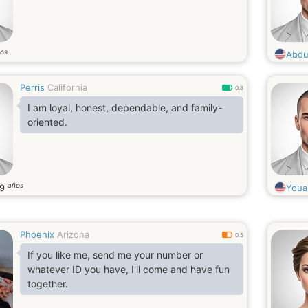
os
Abdu
Perris
California
0.8
I am loyal, honest, dependable, and family-
oriented.
años
49
Youa
Phoenix
Arizona
0.5
If you like me, send me your number or
whatever ID you have, I'll come and have fun
together.