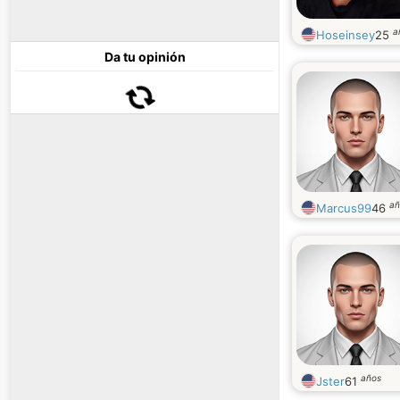
a
Hoseinsey
25
Da tu opinión
añ
Marcus99
46
años
Jster
61