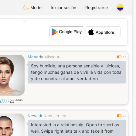
Mode
Iniciar sesión
Registrarse
💖
💕
Moberly
Missouri
0.5
Soy humilde, una persona sensible y juiciosa,
tengo muchas ganas de vivir la vida con toda
y de encontrar al amor verdadero
años
a7777
23
Newark
New Jersey
0.5
Interested in a relationship, Open to short as
well, Swipe right let’s talk and take it from