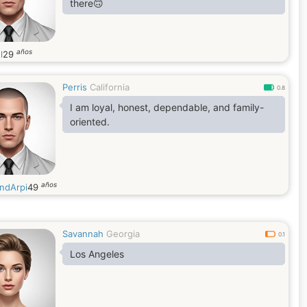
there🙃
años
l
29
Perris
California
0.8
I am loyal, honest, dependable, and family-
oriented.
años
ndArpi
49
Savannah
Georgia
0.1
Los Angeles