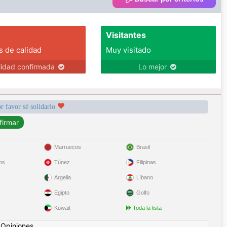
Visitantes
s de calidad
Muy visitado
lidad confirmada
Lo mejor
r favor sé solidario
Marruecos
Brasil
os
Túnez
Filipinas
Argelia
Líbano
Egipto
Golfo
Kuwait
Toda la lista
|
Opiniones