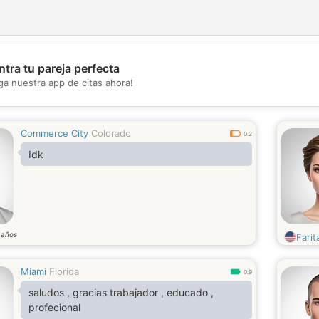
tra tu pareja perfecta
💖
ga nuestra app de citas ahora!
💕
Commerce City
Colorado
0.2
Idk
años
5
Farit
Miami
Florida
0.9
saludos , gracias trabajador , educado ,
profecional