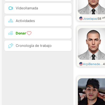
Videollamada
añ
Joselapaz
58
Actividades
Donar
Cronología de trabajo
ArpiBenede...