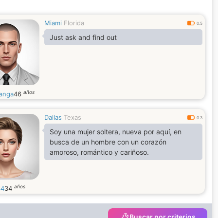
Miami
Florida
0.5
Just ask and find out
años
anga
46
Dallas
Texas
0.3
Soy una mujer soltera, nueva por aquí, en
busca de un hombre con un corazón
amoroso, romántico y cariñoso.
años
34
34
Buscar por criterios