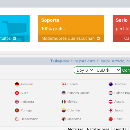
Soporte
Serio
100% gratis
perfile
atuitos
Moderadores que escuchan
Ca
Trabajamos duro para darte el mejor servicio, po
Alemania
Canadá
Australia
Suiza
Estados Unidos
Países Baj
Inglaterra
México
Austria
Portugal
Colombia
Japón
Desactivado
Mascotas
China
Noticias
|
Estafadores
|
Tienda