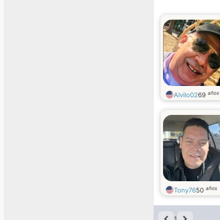
años
Alvilo02
69
años
Tony76
50
1