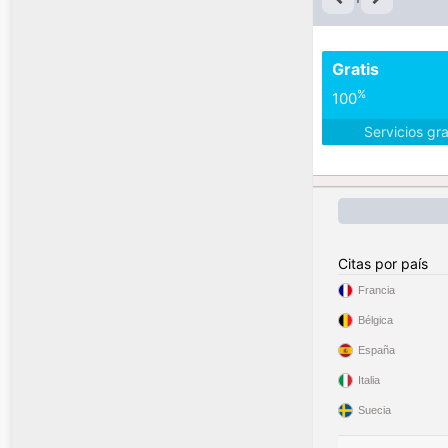
Gratis
%
100
Servicios gr
Citas por país
Francia
Bélgica
España
Italia
Suecia