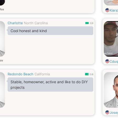
ños
Kiara
Charlotte
North Carolina
0.9
Cool honest and kind
os
Cdu
Redondo Beach
California
0.8
Stable, homeowner, active and like to do DIY
projects
Jose