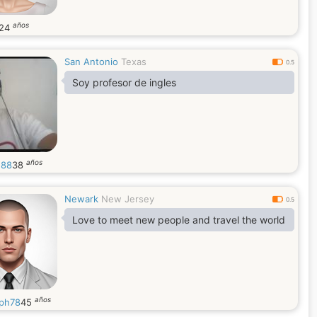
años
24
San Antonio
Texas
0.5
Soy profesor de ingles
años
q88
38
Newark
New Jersey
0.5
Love to meet new people and travel the world
años
ph78
45