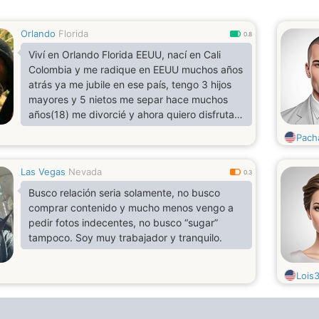
Orlando
Florida
0.8
Viví en Orlando Florida EEUU, nací en Cali
Colombia y me radique en EEUU muchos años
atrás ya me jubile en ese país, tengo 3 hijos
mayores y 5 nietos me separ hace muchos
años(18) me divorcié y ahora quiero disfrutar
lo que me queda de vida en compañía de una
Pach
mujer que esté dispuesta a acompañarme en
todos los momentos que tengamos para vivir
Las Vegas
Nevada
como merecemos en esta edsd
0.3
Busco relación seria solamente, no busco
comprar contenido y mucho menos vengo a
pedir fotos indecentes, no busco “sugar”
tampoco. Soy muy trabajador y tranquilo.
Lois