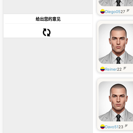
岁
Diego05
27
给出您的意见
岁
Reiner
22
岁
Davo51
23