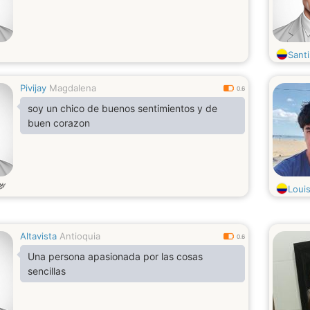
Santi
Pivijay
Magdalena
0.6
soy un chico de buenos sentimientos y de
buen corazon
岁
Loui
Altavista
Antioquia
0.6
Una persona apasionada por las cosas
sencillas