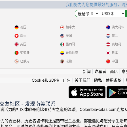
我们努力为您提供最好的服务，请
德国
加拿大
澳大利亚
瑞士
美国
荷兰
英国
墨西哥
奥地利
葡萄牙
哥伦比亚
日本
已禁用
宠物
中国
新闻
|
诈骗者
|
商店
|
意
Cookie和GDPR
|
广告
|
关于我们
|
隐私
|
使用条款
|
交友社区 - 发现南美联系
我们充满活力的社区体验哥伦比亚待客之道的温暖。Colombia-citas.
活力的麦德林、历史名城卡利还是热带巴兰基亚，都能遇见与您分享生活
费的平台，同时体验传奇的哥伦比亚温暖和友善。没有隐藏费用，只有有