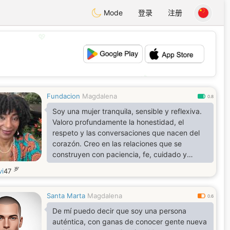
Mode
登录
注册
💖
💕
Fundacion
Magdalena
0.8
Soy una mujer tranquila, sensible y reflexiva.
Valoro profundamente la honestidad, el
respeto y las conversaciones que nacen del
corazón. Creo en las relaciones que se
construyen con paciencia, fe, cuidado y
complicidad, donde el cariño se expresa en
岁
vi
47
los pequeños gestos. Disfruto las cosas
simples de la vida y busco una relación seria,
Santa Marta
Magdalena
basada en el apoyo mutuo, el crecimiento
0.6
compartido y una conexión real
De mí puedo decir que soy una persona
auténtica, con ganas de conocer gente nueva