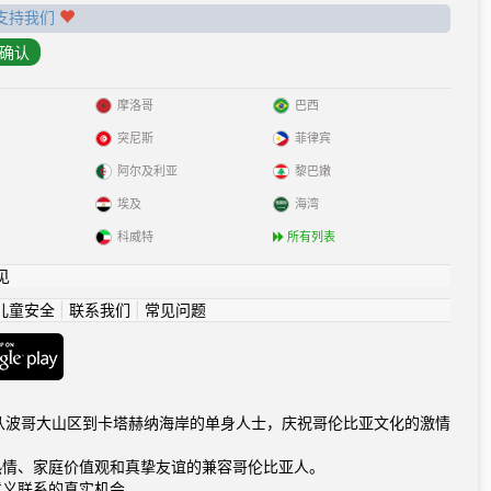
支持我们
摩洛哥
巴西
突尼斯
菲律宾
阿尔及利亚
黎巴嫩
埃及
海湾
科威特
所有列表
见
儿童安全
|
联系我们
|
常见问题
com连接从波哥大山区到卡塔赫纳海岸的单身人士，庆祝哥伦比亚文化的激情
热情、家庭价值观和真挚友谊的兼容哥伦比亚人。
意义联系的真实机会。