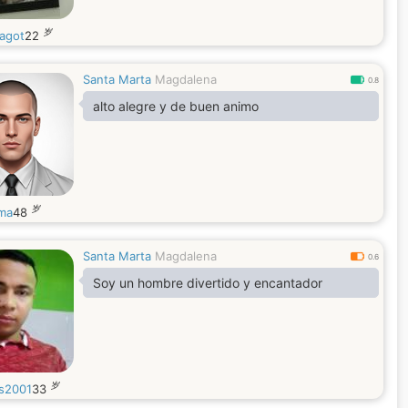
岁
iagot
22
Santa Marta
Magdalena
0.8
alto alegre y de buen animo
岁
ima
48
Santa Marta
Magdalena
0.6
Soy un hombre divertido y encantador
岁
is2001
33