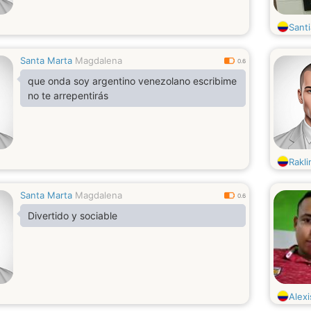
Sant
Santa Marta
Magdalena
0.6
que onda soy argentino venezolano escribime
no te arrepentirás
Rakl
Santa Marta
Magdalena
0.6
Divertido y sociable
Alex