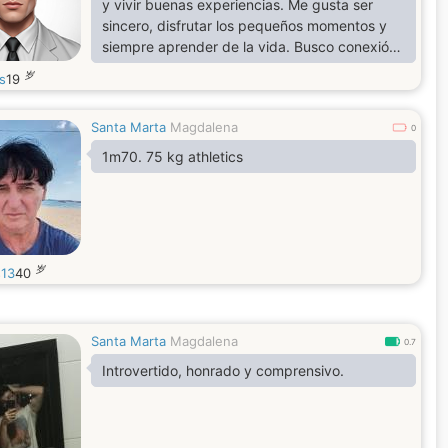
y vivir buenas experiencias. Me gusta ser
sincero, disfrutar los pequeños momentos y
siempre aprender de la vida. Busco conexión
y buena energía, alguien con quien compartir
岁
s
19
risas y complicidad.
Santa Marta
Magdalena
0
1m70. 75 kg athletics
岁
s13
40
Santa Marta
Magdalena
0.7
Introvertido, honrado y comprensivo.