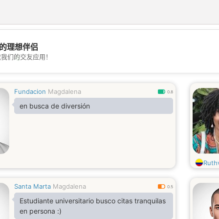
的理想伴侣
💖
载我们的交友应用！
💕
Fundacion
Magdalena
0.8
en busca de diversión
Ruth
Santa Marta
Magdalena
0.5
Estudiante universitario busco citas tranquilas
en persona :)