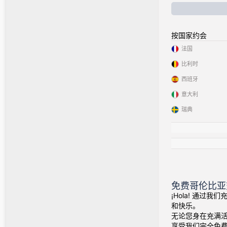
按国家约会
法国
比利时
西班牙
意大利
瑞典
免费哥伦比亚
¡Hola! 通过
和快乐。
无论您身在充满
享受我们完全免