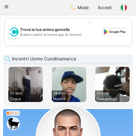
olombia
Citas
Toggle
Mode
Accedi
navigation
💖
Trova la tua anima gemella
💖
Scarica subito la nostra app di incontri!
💕
💕
Incontri Uomo Cundinamarca
32 anni
28 anni
21 anni
Cogua
Madrid
Fusagasuga
0.5/1