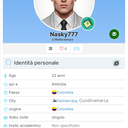
0
Nasky777
Molto tempo
0
Identità personale
Age
22 anni
qui a
Amicizia
Paese
Colombia
Cundinamarca
City
Gachancipa
,
origine
Colombia
Stato civile
singolo
livello accademico
Non specificato