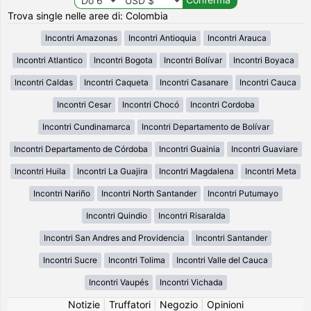
Trova single nelle aree di: Colombia
Incontri Amazonas
Incontri Antioquia
Incontri Arauca
Incontri Atlantico
Incontri Bogota
Incontri Bolívar
Incontri Boyaca
Incontri Caldas
Incontri Caqueta
Incontri Casanare
Incontri Cauca
Incontri Cesar
Incontri Chocó
Incontri Cordoba
Incontri Cundinamarca
Incontri Departamento de Bolívar
Incontri Departamento de Córdoba
Incontri Guainia
Incontri Guaviare
Incontri Huila
Incontri La Guajira
Incontri Magdalena
Incontri Meta
Incontri Nariño
Incontri North Santander
Incontri Putumayo
Incontri Quindio
Incontri Risaralda
Incontri San Andres and Providencia
Incontri Santander
Incontri Sucre
Incontri Tolima
Incontri Valle del Cauca
Incontri Vaupés
Incontri Vichada
Notizie
|
Truffatori
|
Negozio
|
Opinioni