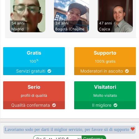
54 anni
34 anni
47 anni
Madrid
Bogotá (Chapine
Cajica
Gratis
Supporto
%
100
100% gratis
Servizi gratuiti
Moderatori in ascolto
Serio
Visitatori
profili di qualità
Molto visitato
Qualità confermata
Il migliore
Lavoriamo sodo per darti il miglior servizio, per favore sii di supporto