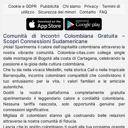
Cookie e GDPR
|
Pubblicità
|
Chi siamo
|
Privacy
|
Termini di
utilizzo
|
Sicurezza dei minori
|
Contatto
|
FAQ
Comunità di Incontri Colombiana Gratuita –
Scopri Connessioni Sudamericane
¡Hola! Sperimenta il calore dell'ospitalità colombiana attraverso la
nostra vibrante comunità. Colombia-citas.com collega single
dalle montagne di Bogotá alla costa di Cartagena, celebrando la
passione e la gioia della cultura colombiana.
Che tu sia nella vivace Medellín, nella storica Cali o nella tropicale
Barranquilla, incontra colombiani compatibili che condividono il
tuo entusiasmo per la vita, i valori familiari e le amicizie
autentiche.
Goditi la nostra piattaforma completamente gratuita
sperimentando il leggendario calore e cordialità colombiana.
Nessuna tariffa nascosta, solo opportunità genuine per
connessioni significative.
Migliaia di colombiani stanno già costruendo belle relazioni
attraverso la nostra comunità di fiducia.
Lascia che lo spirito colombiano ti guidi alla tua prossima grande