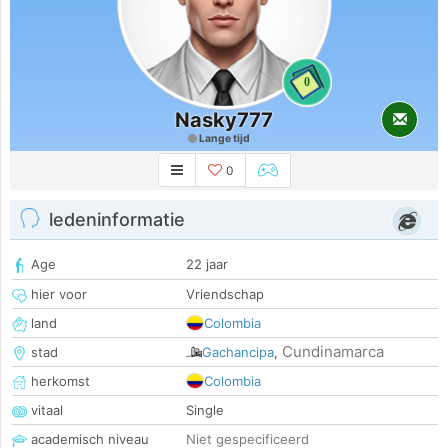
0
Nasky777
Lange tijd
0
ledeninformatie
Age
22 jaar
hier voor
Vriendschap
land
Colombia
Cundinamarca
stad
Gachancipa
,
herkomst
Colombia
vitaal
Single
academisch niveau
Niet gespecificeerd