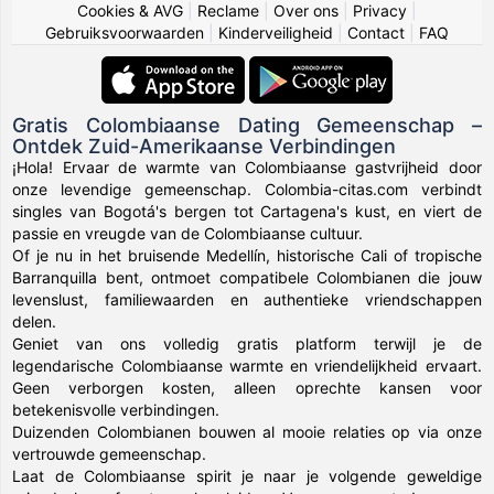
Cookies & AVG
|
Reclame
|
Over ons
|
Privacy
|
Gebruiksvoorwaarden
|
Kinderveiligheid
|
Contact
|
FAQ
Gratis Colombiaanse Dating Gemeenschap –
Ontdek Zuid-Amerikaanse Verbindingen
¡Hola! Ervaar de warmte van Colombiaanse gastvrijheid door
onze levendige gemeenschap. Colombia-citas.com verbindt
singles van Bogotá's bergen tot Cartagena's kust, en viert de
passie en vreugde van de Colombiaanse cultuur.
Of je nu in het bruisende Medellín, historische Cali of tropische
Barranquilla bent, ontmoet compatibele Colombianen die jouw
levenslust, familiewaarden en authentieke vriendschappen
delen.
Geniet van ons volledig gratis platform terwijl je de
legendarische Colombiaanse warmte en vriendelijkheid ervaart.
Geen verborgen kosten, alleen oprechte kansen voor
betekenisvolle verbindingen.
Duizenden Colombianen bouwen al mooie relaties op via onze
vertrouwde gemeenschap.
Laat de Colombiaanse spirit je naar je volgende geweldige