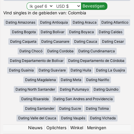
Vind singles in de gebieden van: Colombia
Dating Amazonas
Dating Antioquia
Dating Arauca
Dating Atlantico
Dating Bogota
Dating Bolívar
Dating Boyaca
Dating Caldas
Dating Caqueta
Dating Casanare
Dating Cauca
Dating Cesar
Dating Chocó
Dating Cordoba
Dating Cundinamarca
Dating Departamento de Bolívar
Dating Departamento de Córdoba
Dating Guainia
Dating Guaviare
Dating Huila
Dating La Guajira
Dating Magdalena
Dating Meta
Dating Nariño
Dating North Santander
Dating Putumayo
Dating Quindio
Dating Risaralda
Dating San Andres and Providencia
Dating Santander
Dating Sucre
Dating Tolima
Dating Valle del Cauca
Dating Vaupés
Dating Vichada
Nieuws
|
Oplichters
|
Winkel
|
Meningen