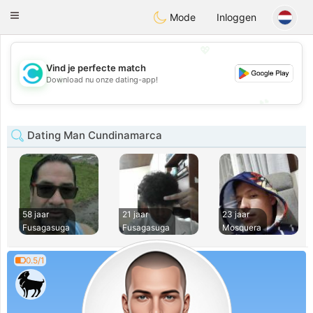
olombia
Citas
Toggle
Mode
Inloggen
navigation
💖
Vind je perfecte match
💖
Download nu onze dating-app!
💕
💕
Dating Man Cundinamarca
58 jaar
21 jaar
23 jaar
Fusagasuga
Fusagasuga
Mosquera
0.5/1