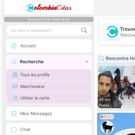
olombia
Citas
Bogota 07-08-2026 18:34
Trouve
Télécha
Accueil
Rencontre H
Recherche
Tous les profils
Matchmaker
Utiliser la carte
40 ans
Funza
Mes Messages
0.5/1
Chat