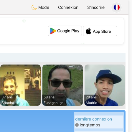
Mode
Connexion
S'inscrire
💖
💕
37 ans
58 ans
28 ans
Soacha
Fusagasuga
Madrid
dernière connexion
longtemps