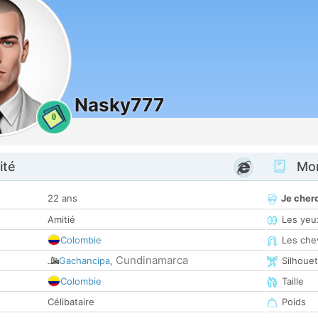
Nasky777
0
ité
Mon
22 ans
Je cher
Amitié
Les yeu
Colombie
Les che
Cundinamarca
Gachancipa
,
Silhoue
Colombie
Taille
Célibataire
Poids