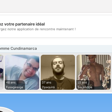
z votre partenaire idéal
💖
rgez notre application de rencontre maintenant !
💕
omme Cundinamarca
48 ans
37 ans
25 ans
Fusagasuga
Zipaquirá
Tocancipa