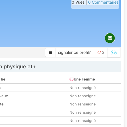
0 Vues |
0 Commentaires
signaler ce profil?
0
 physique et+
che
Une Femme
x
Non renseigné
veux
Non renseigné
tte
Non renseigné
Non renseigné
Non renseigné