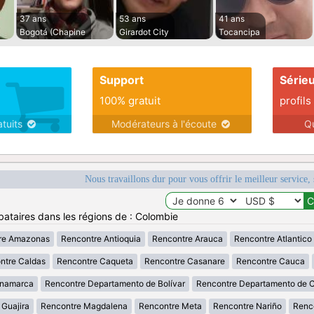
37 ans
53 ans
41 ans
Bogotá (Chapine
Girardot City
Tocancipa
Support
Série
100% gratuit
profils
atuits
Modérateurs à l'écoute
Q
Nous travaillons dur pour vous offrir le meilleur service, 
bataires dans les régions de : Colombie
re Amazonas
Rencontre Antioquia
Rencontre Arauca
Rencontre Atlantico
ntre Caldas
Rencontre Caqueta
Rencontre Casanare
Rencontre Cauca
inamarca
Rencontre Departamento de Bolívar
Rencontre Departamento de 
 Guajira
Rencontre Magdalena
Rencontre Meta
Rencontre Nariño
Renc