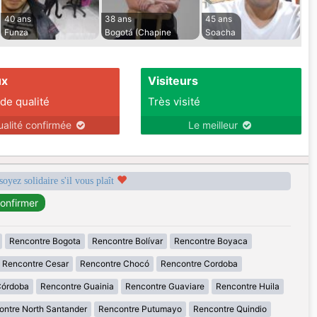
40 ans
38 ans
45 ans
Funza
Bogotá (Chapine
Soacha
ux
Visiteurs
 de qualité
Très visité
ualité confirmée
Le meilleur
soyez solidaire s'il vous plaît
Rencontre Bogota
Rencontre Bolívar
Rencontre Boyaca
Rencontre Cesar
Rencontre Chocó
Rencontre Cordoba
Córdoba
Rencontre Guainia
Rencontre Guaviare
Rencontre Huila
ontre North Santander
Rencontre Putumayo
Rencontre Quindio