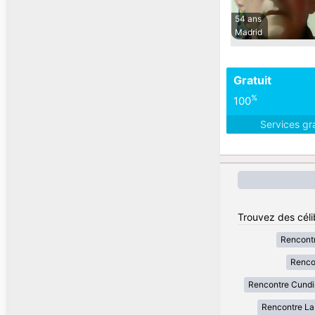
54 ans
Madrid
Gratuit
%
100
Services gr
Trouvez des céli
Rencont
Renco
Rencontre Cund
Rencontre La