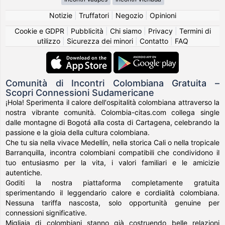
Notizie
|
Truffatori
|
Negozio
|
Opinioni
Cookie e GDPR
|
Pubblicità
|
Chi siamo
|
Privacy
|
Termini di
utilizzo
|
Sicurezza dei minori
|
Contatto
|
FAQ
Comunità di Incontri Colombiana Gratuita –
Scopri Connessioni Sudamericane
¡Hola! Sperimenta il calore dell'ospitalità colombiana attraverso la
nostra vibrante comunità. Colombia-citas.com collega single
dalle montagne di Bogotá alla costa di Cartagena, celebrando la
passione e la gioia della cultura colombiana.
Che tu sia nella vivace Medellín, nella storica Cali o nella tropicale
Barranquilla, incontra colombiani compatibili che condividono il
tuo entusiasmo per la vita, i valori familiari e le amicizie
autentiche.
Goditi la nostra piattaforma completamente gratuita
sperimentando il leggendario calore e cordialità colombiana.
Nessuna tariffa nascosta, solo opportunità genuine per
connessioni significative.
Migliaia di colombiani stanno già costruendo belle relazioni