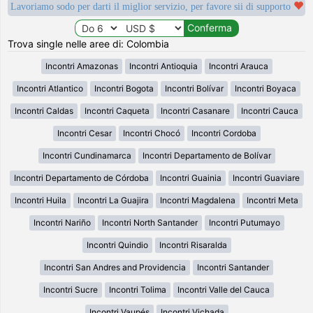
Lavoriamo sodo per darti il miglior servizio, per favore sii di supporto
Trova single nelle aree di: Colombia
Incontri Amazonas
Incontri Antioquia
Incontri Arauca
Incontri Atlantico
Incontri Bogota
Incontri Bolívar
Incontri Boyaca
Incontri Caldas
Incontri Caqueta
Incontri Casanare
Incontri Cauca
Incontri Cesar
Incontri Chocó
Incontri Cordoba
Incontri Cundinamarca
Incontri Departamento de Bolívar
Incontri Departamento de Córdoba
Incontri Guainia
Incontri Guaviare
Incontri Huila
Incontri La Guajira
Incontri Magdalena
Incontri Meta
Incontri Nariño
Incontri North Santander
Incontri Putumayo
Incontri Quindio
Incontri Risaralda
Incontri San Andres and Providencia
Incontri Santander
Incontri Sucre
Incontri Tolima
Incontri Valle del Cauca
Incontri Vaupés
Incontri Vichada