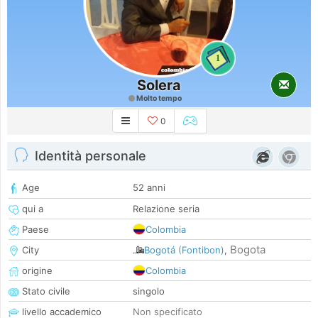
1
Solera
Molto tempo
0
Identità personale
Age
52 anni
qui a
Relazione seria
Paese
Colombia
Bogota
City
Bogotá (Fontibon)
,
origine
Colombia
Stato civile
singolo
livello accademico
Non specificato