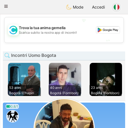
olombia
Citas
Toggle
Mode
Accedi
navigation
💖
Trova la tua anima gemella
💖
Scarica subito la nostra app di incontri!
💕
💕
Incontri Uomo Bogota
53 anni
40 anni
23 anni
Bogotá (Chapinero)
Bogotá (Fontibon)
Bogotá (Fontibon)
0.8/1