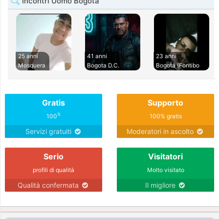
Incontri Uomo Bogota
25 anni
41 anni
23 anni
Mosquera
Bogota D.C.
Bogotá (Fontibo
Gratis
Supporto
%
100
100% gratis
Servizi gratuiti
Moderatori in ascolto
Serio
Visitatori
profili di qualità
Molto visitato
Qualità confermata
Il migliore