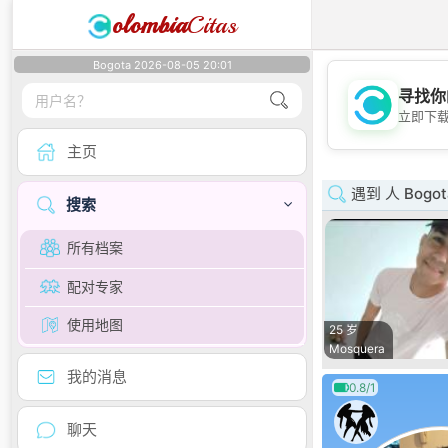
olombia
Citas
Bogota 2026-08-05 20:01
寻找你
立即下
主页
遇到 人 Bogot
搜索
所有档案
配对专家
使用地图
25 岁
Mosquera
我的消息
0.8/1
聊天