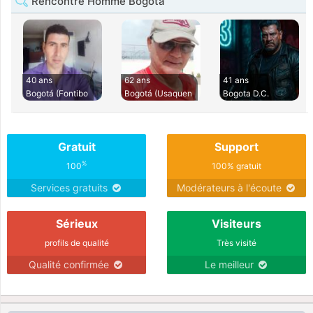
Rencontre Homme Bogota
40 ans
62 ans
41 ans
Bogotá (Fontibo
Bogotá (Usaquen
Bogota D.C.
Gratuit
Support
%
100
100% gratuit
Services gratuits
Modérateurs à l'écoute
Sérieux
Visiteurs
profils de qualité
Très visité
Qualité confirmée
Le meilleur