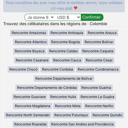
Nous travaillons dur pour vous offrir le meilleur service, soyez solidaire
s'il vous plaît
Trouvez des célibataires dans les régions de : Colombie
Rencontre Amazonas
Rencontre Antioquia
Rencontre Arauca
Rencontre Atlantico
Rencontre Bogota
Rencontre Bolívar
Rencontre Boyaca
Rencontre Caldas
Rencontre Caqueta
Rencontre Casanare
Rencontre Cauca
Rencontre Cesar
Rencontre Chocó
Rencontre Cordoba
Rencontre Cundinamarca
Rencontre Departamento de Bolívar
Rencontre Departamento de Córdoba
Rencontre Guainia
Rencontre Guaviare
Rencontre Huila
Rencontre La Guajira
Rencontre Magdalena
Rencontre Meta
Rencontre Nariño
Rencontre North Santander
Rencontre Putumayo
Rencontre Quindio
Rencontre Risaralda
Rencontre San Andres and Providencia