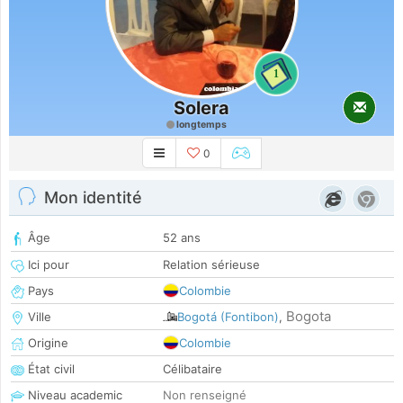
1
Solera
longtemps
0
Mon identité
Âge
52 ans
Ici pour
Relation sérieuse
Pays
Colombie
Bogota
Ville
Bogotá (Fontibon)
,
Origine
Colombie
État civil
Célibataire
Niveau academic
Non renseigné