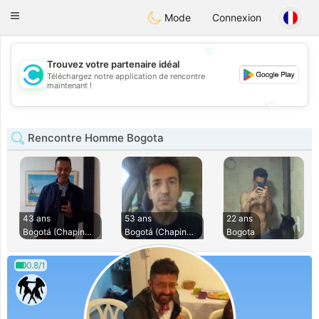
olombia
Citas
Toggle
Mode
Connexion
navigation
💖
Trouvez votre partenaire idéal
Téléchargez notre application de rencontre
💖
maintenant !
💕
💕
Rencontre Homme Bogota
43 ans
53 ans
22 ans
Bogotá (Chapinero)
Bogotá (Chapinero)
Bogota
0.8/1