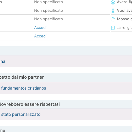
co
Non specificato
Avere fig
Non specificato
Vuoi ave
Non specificato
Mosso d
Accedi
La religi
Accedi
ana
etto dal mio partner
 fundamentos cristianos
 dovrebbero essere rispettati
è stato personalizzato
me