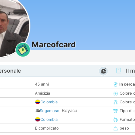
Marcofcard
0
personale
Il m
45 anni
In cerca
Amicizia
Colore 
Colombia
Colore c
Boyaca
Sogamoso
,
Tipo di 
Colombia
Formato
È complicato
peso