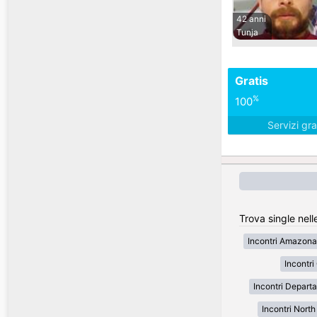
42 anni
Tunja
Gratis
%
100
Servizi gra
Trova single nell
Incontri Amazona
Incontr
Incontri Depart
Incontri Nort