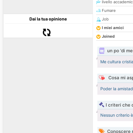
livello accademi
Fumare
Dai la tua opinione
Job
I miei amici
Joined
un po 'di me
Me cultura cristi
Cosa mi asp
Poder la amistad
I criteri che
Nessun criterio 
Conoscere 