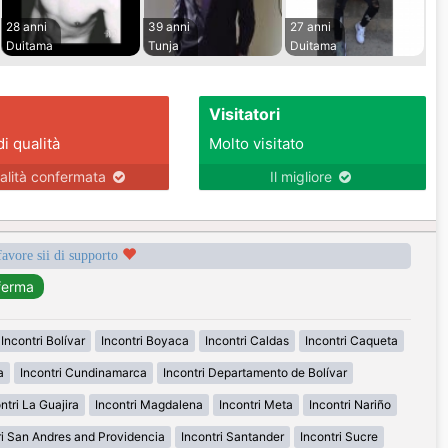
28 anni
39 anni
27 anni
Duitama
Tunja
Duitama
Visitatori
di qualità
Molto visitato
alità confermata
Il migliore
favore sii di supporto
Incontri Bolívar
Incontri Boyaca
Incontri Caldas
Incontri Caqueta
a
Incontri Cundinamarca
Incontri Departamento de Bolívar
ntri La Guajira
Incontri Magdalena
Incontri Meta
Incontri Nariño
ri San Andres and Providencia
Incontri Santander
Incontri Sucre