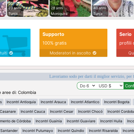
39 anni
28 anni
40 anni
Tunja
Moniquira
Tunja
Supporto
Serio
100% gratis
profili 
tuiti
Moderatori in ascolto
Qu
Lavoriamo sodo per darti il miglior servizio, per 
e aree di: Colombia
s
Incontri Antioquia
Incontri Arauca
Incontri Atlantico
Incontri Bogota
i Casanare
Incontri Cauca
Incontri Cesar
Incontri Chocó
Incontri Cordob
amento de Córdoba
Incontri Guainia
Incontri Guaviare
Incontri Huila
Inco
h Santander
Incontri Putumayo
Incontri Quindio
Incontri Risaralda
Incont