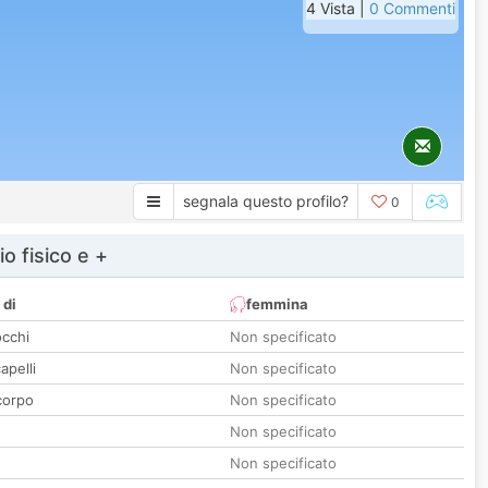
4 Vista |
0 Commenti
segnala questo profilo?
0
io fisico e +
 di
femmina
occhi
Non specificato
apelli
Non specificato
corpo
Non specificato
Non specificato
Non specificato