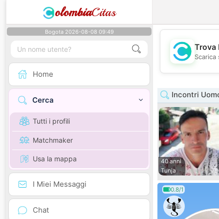
olombia
Citas
Bogota 2026-08-08 09:49
Trova 
Scarica 
Home
Incontri Uom
Cerca
Tutti i profili
Matchmaker
Usa la mappa
40 anni
Tunja
I Miei Messaggi
0.8/1
Chat