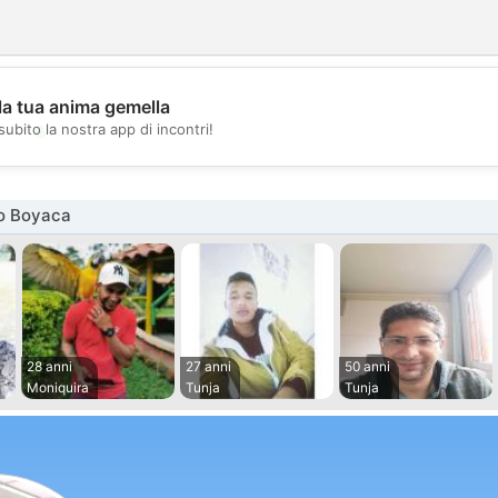
la tua anima gemella
💖
subito la nostra app di incontri!
💕
o Boyaca
28 anni
27 anni
50 anni
Moniquira
Tunja
Tunja