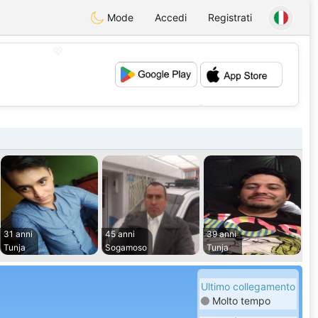
Mode
Accedi
Registrati
💖
💕
31 anni
45 anni
39 anni
Tunja
Sogamoso
Tunja
Ultimo collegamento
Molto tempo