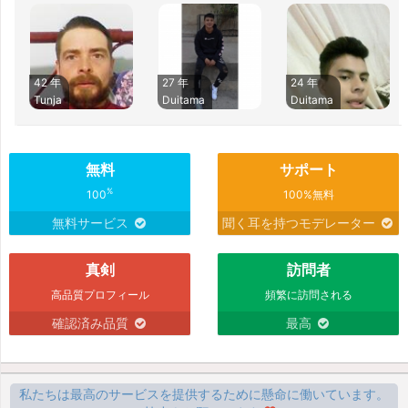
42 年
27 年
24 年
Tunja
Duitama
Duitama
無料
サポート
%
100
100%無料
無料サービス
聞く耳を持つモデレーター
真剣
訪問者
高品質プロフィール
頻繁に訪問される
確認済み品質
最高
私たちは最高のサービスを提供するために懸命に働いています。