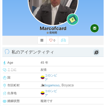
0
Marcofcard
長時間
0
私のアイデンティティ
Age
45 年
ここに
友情
コロンビ
国
ア
Boyaca
市区町村
Sogamoso
,
コロンビ
出身地
ア
婚姻状態
複雑です