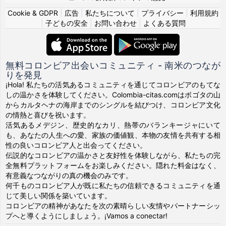
Cookie & GDPR
|
広告
|
私たちについて
|
プライバシー
|
利用規約
|
子どもの安全
|
お問い合わせ
|
よくある質問
無料コロンビア出会いコミュニティ - 南米のつなが
りを発見
¡Hola! 私たちの活気あるコミュニティを通じてコロンビアのもてな
しの温かさを体験してください。Colombia-citas.comはボゴタの山
からカルタヘナの海岸までのシングルを結びつけ、コロンビア文化
の情熱と喜びを祝います。
活気あるメデジン、歴史的なカリ、熱帯のバランキージャにいて
も、あなたの人生への愛、家族の価値観、本物の友情を共有する相
性の良いコロンビア人と出会ってください。
伝説的なコロンビアの温かさと友好性を体験しながら、私たちの完
全無料プラットフォームをお楽しみください。隠れた料金はなく、
有意義なつながりの真の機会のみです。
何千ものコロンビア人が既に私たちの信頼できるコミュニティを通
じて美しい関係を築いています。
コロンビアの精神があなたを次の素晴らしい友情やパートナーシッ
プへと導くようにしましょう。¡Vamos a conectar!