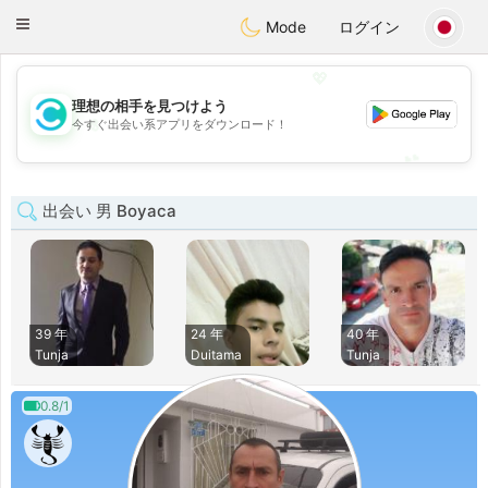
olombia
Citas
Toggle
Mode
ログイン
navigation
💖
理想の相手を見つけよう
💖
今すぐ出会い系アプリをダウンロード！
💕
💕
出会い 男 Boyaca
39 年
24 年
40 年
Tunja
Duitama
Tunja
0.8/1