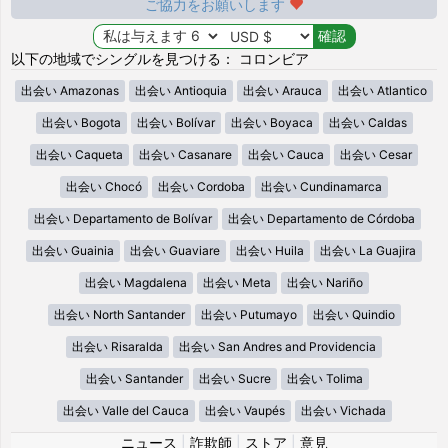
ご協力をお願いします
以下の地域でシングルを見つける： コロンビア
出会い Amazonas
出会い Antioquia
出会い Arauca
出会い Atlantico
出会い Bogota
出会い Bolívar
出会い Boyaca
出会い Caldas
出会い Caqueta
出会い Casanare
出会い Cauca
出会い Cesar
出会い Chocó
出会い Cordoba
出会い Cundinamarca
出会い Departamento de Bolívar
出会い Departamento de Córdoba
出会い Guainia
出会い Guaviare
出会い Huila
出会い La Guajira
出会い Magdalena
出会い Meta
出会い Nariño
出会い North Santander
出会い Putumayo
出会い Quindio
出会い Risaralda
出会い San Andres and Providencia
出会い Santander
出会い Sucre
出会い Tolima
出会い Valle del Cauca
出会い Vaupés
出会い Vichada
ニュース
|
詐欺師
|
ストア
|
意見