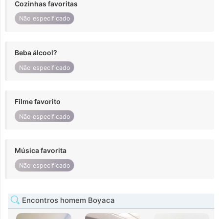
Cozinhas favoritas
Não especificado
Beba álcool?
Não especificado
Filme favorito
Não especificado
Música favorita
Não especificado
Encontros homem Boyaca