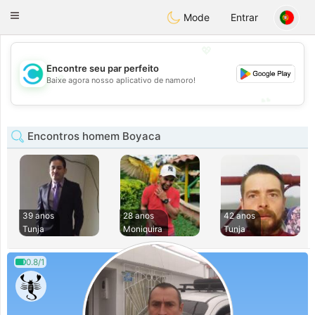
olombia
Citas
Toggle
Mode
Entrar
navigation
💖
Encontre seu par perfeito
💖
Baixe agora nosso aplicativo de namoro!
💕
💕
Encontros homem Boyaca
39 anos
28 anos
42 anos
Tunja
Moniquira
Tunja
0.8/1