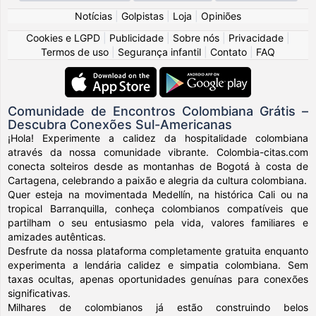
Notícias
|
Golpistas
|
Loja
|
Opiniões
Cookies e LGPD
|
Publicidade
|
Sobre nós
|
Privacidade
|
Termos de uso
|
Segurança infantil
|
Contato
|
FAQ
Comunidade de Encontros Colombiana Grátis –
Descubra Conexões Sul-Americanas
¡Hola! Experimente a calidez da hospitalidade colombiana
através da nossa comunidade vibrante. Colombia-citas.com
conecta solteiros desde as montanhas de Bogotá à costa de
Cartagena, celebrando a paixão e alegria da cultura colombiana.
Quer esteja na movimentada Medellín, na histórica Cali ou na
tropical Barranquilla, conheça colombianos compatíveis que
partilham o seu entusiasmo pela vida, valores familiares e
amizades autênticas.
Desfrute da nossa plataforma completamente gratuita enquanto
experimenta a lendária calidez e simpatia colombiana. Sem
taxas ocultas, apenas oportunidades genuínas para conexões
significativas.
Milhares de colombianos já estão construindo belos