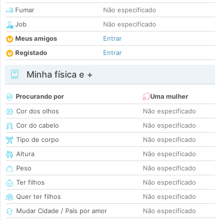
Fumar
Não especificado
Job
Não especificado
Meus amigos
Entrar
Registado
Entrar
Minha física e +
Procurando por
Uma mulher
Cor dos olhos
Não especificado
Cor do cabelo
Não especificado
Tipo de corpo
Não especificado
Altura
Não especificado
Peso
Não especificado
Ter filhos
Não especificado
Quer ter filhos
Não especificado
Mudar Cidade / País por amor
Não especificado