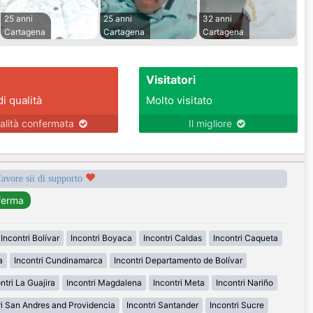
25 anni
25 anni
32 anni
Cartagena
Cartagena
Cartagena
Visitatori
di qualità
Molto visitato
alità confermata
Il migliore
favore sii di supporto
Incontri Bolívar
Incontri Boyaca
Incontri Caldas
Incontri Caqueta
a
Incontri Cundinamarca
Incontri Departamento de Bolívar
ntri La Guajira
Incontri Magdalena
Incontri Meta
Incontri Nariño
ri San Andres and Providencia
Incontri Santander
Incontri Sucre