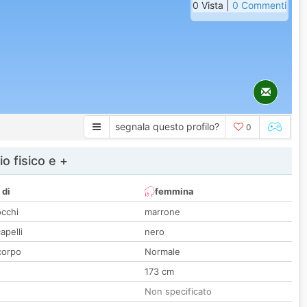
0 Vista |
0 Commenti
segnala questo profilo?
0
io fisico e +
 di
femmina
occhi
marrone
apelli
nero
corpo
Normale
173 cm
Non specificato