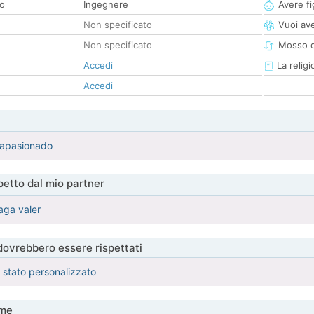
co
Ingegnere
Avere fig
Non specificato
Vuoi ave
Non specificato
Mosso d
Accedi
La religi
Accedi
 apasionado
etto dal mio partner
aga valer
 dovrebbero essere rispettati
è stato personalizzato
me