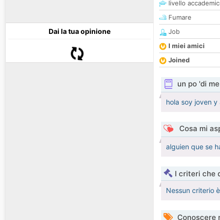
livello accademi
Fumare
Dai la tua opinione
Job
I miei amici
Joined
un po 'di me
hola soy joven y
Cosa mi asp
alguien que se h
I criteri che
Nessun criterio 
Conoscere 