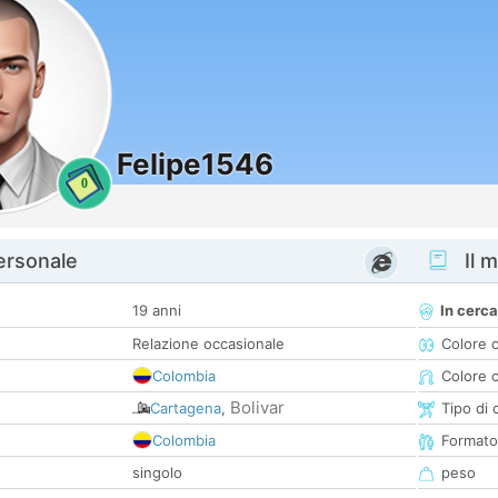
Felipe1546
0
personale
Il m
19 anni
In cerca
Relazione occasionale
Colore 
Colombia
Colore c
Bolivar
Cartagena
,
Tipo di 
Colombia
Formato
singolo
peso