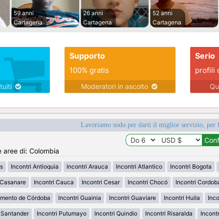
59 anni
26 anni
52 anni
Cartagena
Cartagena
Cartagena
Supporto
Serio
100% gratis
profili 
tuiti
Moderatori in ascolto
Qu
Lavoriamo sodo per darti il miglior servizio, per 
e aree di: Colombia
s
Incontri Antioquia
Incontri Arauca
Incontri Atlantico
Incontri Bogota
i Casanare
Incontri Cauca
Incontri Cesar
Incontri Chocó
Incontri Cordob
amento de Córdoba
Incontri Guainia
Incontri Guaviare
Incontri Huila
Inco
h Santander
Incontri Putumayo
Incontri Quindio
Incontri Risaralda
Incont