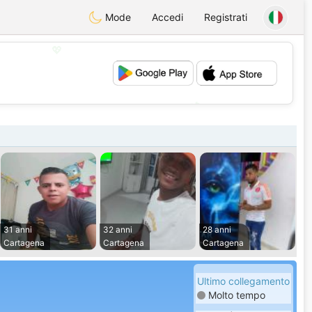
Mode
Accedi
Registrati
💖
💕
31 anni
32 anni
28 anni
Cartagena
Cartagena
Cartagena
Ultimo collegamento
Molto tempo