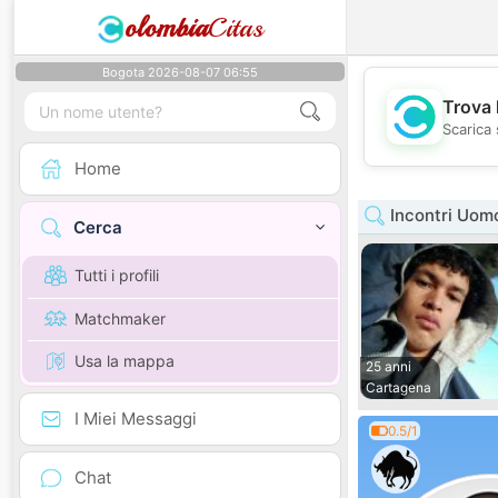
olombia
Citas
Bogota 2026-08-07 06:55
Trova 
Scarica 
Home
Incontri Uomo
Cerca
Tutti i profili
Matchmaker
Usa la mappa
25 anni
Cartagena
I Miei Messaggi
0.5/1
Chat