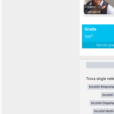
35 anni
Cartagena
Gratis
%
100
Servizi gra
Trova single nell
Incontri Amazona
Incontr
Incontri Depart
Incontri Nort