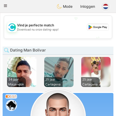
olombia
Citas
Toggle
Mode
Inloggen
navigation
💖
Vind je perfecte match
💖
Download nu onze dating-app!
💕
💕
Dating Man Bolivar
34 jaar
25 jaar
25 jaar
Magangué
Cartagena
Cartagena
0.5/1