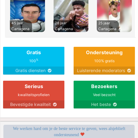
45 jaar
28 jaar
25 jaar
Cartagena
Cartagena
Cartagena
Gratis
Ondersteuning
%
100
100% gratis
Gratis diensten
Luisterende moderators
Serieus
Bezoekers
kwaliteitsprofielen
Veel bezocht
Bevestigde kwaliteit
Het beste
We werken hard om je de beste service te geven, wees alsjeblieft
ondersteunend