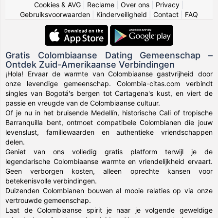
Cookies & AVG
|
Reclame
|
Over ons
|
Privacy
|
Gebruiksvoorwaarden
|
Kinderveiligheid
|
Contact
|
FAQ
Gratis Colombiaanse Dating Gemeenschap –
Ontdek Zuid-Amerikaanse Verbindingen
¡Hola! Ervaar de warmte van Colombiaanse gastvrijheid door
onze levendige gemeenschap. Colombia-citas.com verbindt
singles van Bogotá's bergen tot Cartagena's kust, en viert de
passie en vreugde van de Colombiaanse cultuur.
Of je nu in het bruisende Medellín, historische Cali of tropische
Barranquilla bent, ontmoet compatibele Colombianen die jouw
levenslust, familiewaarden en authentieke vriendschappen
delen.
Geniet van ons volledig gratis platform terwijl je de
legendarische Colombiaanse warmte en vriendelijkheid ervaart.
Geen verborgen kosten, alleen oprechte kansen voor
betekenisvolle verbindingen.
Duizenden Colombianen bouwen al mooie relaties op via onze
vertrouwde gemeenschap.
Laat de Colombiaanse spirit je naar je volgende geweldige