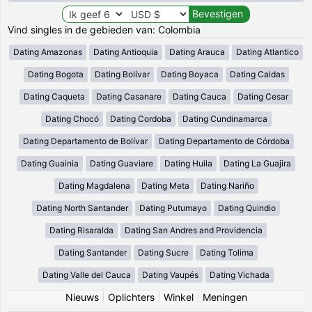
Vind singles in de gebieden van: Colombia
Dating Amazonas
Dating Antioquia
Dating Arauca
Dating Atlantico
Dating Bogota
Dating Bolívar
Dating Boyaca
Dating Caldas
Dating Caqueta
Dating Casanare
Dating Cauca
Dating Cesar
Dating Chocó
Dating Cordoba
Dating Cundinamarca
Dating Departamento de Bolívar
Dating Departamento de Córdoba
Dating Guainia
Dating Guaviare
Dating Huila
Dating La Guajira
Dating Magdalena
Dating Meta
Dating Nariño
Dating North Santander
Dating Putumayo
Dating Quindio
Dating Risaralda
Dating San Andres and Providencia
Dating Santander
Dating Sucre
Dating Tolima
Dating Valle del Cauca
Dating Vaupés
Dating Vichada
Nieuws
|
Oplichters
|
Winkel
|
Meningen