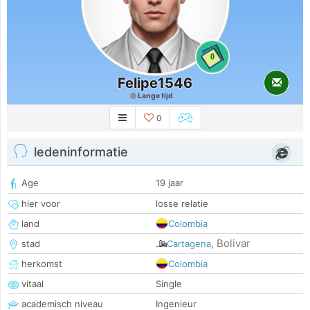
0
Felipe1546
Lange tijd
0
ledeninformatie
Age
19 jaar
hier voor
losse relatie
land
Colombia
Bolivar
stad
Cartagena
,
herkomst
Colombia
vitaal
Single
academisch niveau
Ingenieur