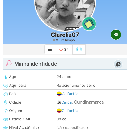
1
Clareliz07
Muito tempo
34
Minha identidade
Age
24 anos
Aqui para
Relacionamento sério
País
Colômbia
Cundinamarca
Cidade
Cajica
,
Origem
Colômbia
Estado Civil
único
Nível Acadêmico
Não especificado