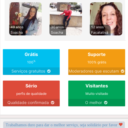
49 anos
30 anos
52 anos
Soacha
Soacha
Facatativá
Grátis
Suporte
%
100
100% grátis
Serviços gratuitos
Moderadores que escutam
Sério
Visitantes
perfis de qualidade
Muito visitado
Qualidade confirmada
O melhor
Trabalhamos duro para dar o melhor serviço, seja solidário por favor