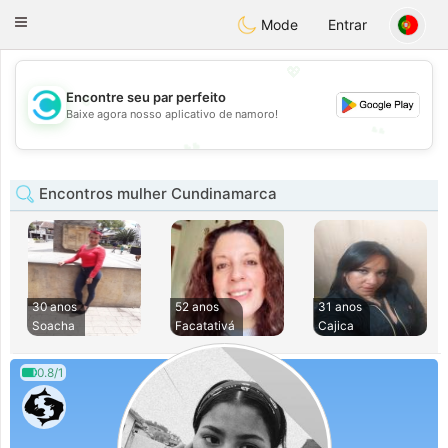
olombia
Citas
Toggle
Mode
Entrar
navigation
💖
💖
Encontre seu par perfeito
Baixe agora nosso aplicativo de namoro!
💕
💕
Encontros mulher Cundinamarca
30 anos
52 anos
31 anos
Soacha
Facatativá
Cajica
0.8/1