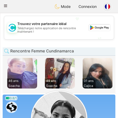
olombia
Citas
Toggle
Mode
Connexion
navigation
💖
Trouvez votre partenaire idéal
Téléchargez notre application de rencontre
💖
maintenant !
💕
💕
Rencontre Femme Cundinamarca
46 ans
49 ans
31 ans
Soacha
Soacha
Cajica
0.8/1