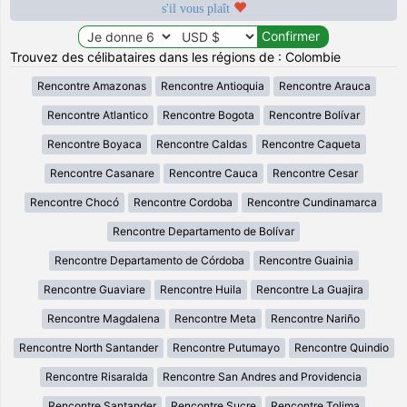
s'il vous plaît
Trouvez des célibataires dans les régions de : Colombie
Rencontre Amazonas
Rencontre Antioquia
Rencontre Arauca
Rencontre Atlantico
Rencontre Bogota
Rencontre Bolívar
Rencontre Boyaca
Rencontre Caldas
Rencontre Caqueta
Rencontre Casanare
Rencontre Cauca
Rencontre Cesar
Rencontre Chocó
Rencontre Cordoba
Rencontre Cundinamarca
Rencontre Departamento de Bolívar
Rencontre Departamento de Córdoba
Rencontre Guainia
Rencontre Guaviare
Rencontre Huila
Rencontre La Guajira
Rencontre Magdalena
Rencontre Meta
Rencontre Nariño
Rencontre North Santander
Rencontre Putumayo
Rencontre Quindio
Rencontre Risaralda
Rencontre San Andres and Providencia
Rencontre Santander
Rencontre Sucre
Rencontre Tolima