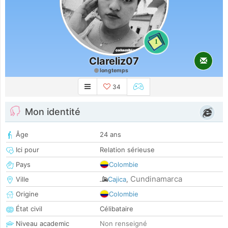
1
Clareliz07
longtemps
34
Mon identité
Âge
24 ans
Ici pour
Relation sérieuse
Pays
Colombie
Cundinamarca
Ville
Cajica
,
Origine
Colombie
État civil
Célibataire
Niveau academic
Non renseigné