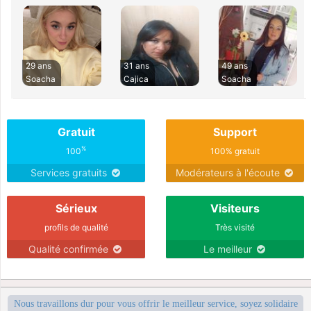
29 ans
31 ans
49 ans
Soacha
Cajica
Soacha
Gratuit
Support
%
100
100% gratuit
Services gratuits
Modérateurs à l'écoute
Sérieux
Visiteurs
profils de qualité
Très visité
Qualité confirmée
Le meilleur
Nous travaillons dur pour vous offrir le meilleur service, soyez solidaire