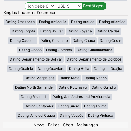
Singles finden in: Kolumbien
Dating Amazonas
Dating Antioquia
Dating Arauca
Dating Atlantico
Dating Bogota
Dating Bolívar
Dating Boyaca
Dating Caldas
Dating Caqueta
Dating Casanare
Dating Cauca
Dating Cesar
Dating Chocó
Dating Cordoba
Dating Cundinamarca
Dating Departamento de Bolívar
Dating Departamento de Córdoba
Dating Guainia
Dating Guaviare
Dating Huila
Dating La Guajira
Dating Magdalena
Dating Meta
Dating Nariño
Dating North Santander
Dating Putumayo
Dating Quindio
Dating Risaralda
Dating San Andres and Providencia
Dating Santander
Dating Sucre
Dating Tolima
Dating Valle del Cauca
Dating Vaupés
Dating Vichada
News
|
Fakes
|
Shop
|
Meinungen