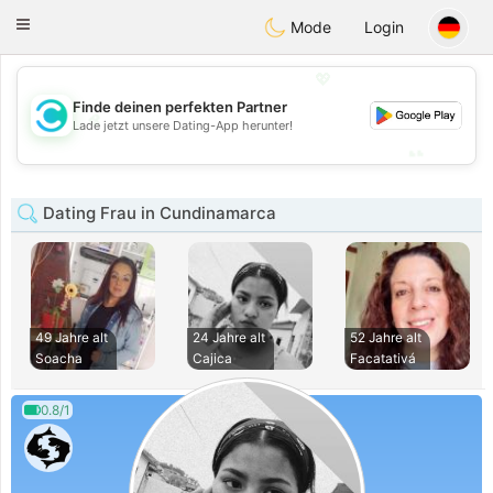
olombia
Citas
Toggle
Mode
Login
navigation
💖
Finde deinen perfekten Partner
💖
Lade jetzt unsere Dating-App herunter!
💕
💕
Dating Frau in Cundinamarca
49 Jahre alt
24 Jahre alt
52 Jahre alt
Soacha
Cajica
Facatativá
0.8/1