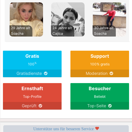
29 Jahre alt
24 Jahre alt
30 Jahre alt
Soacha
Cajica
Soacha
Gratis
Support
%
100
100% gratis
Gratisdienste
Moderation
Ernsthaft
Besucher
Top-Profile
Beliebt
Geprüft
Top-Seite
Unterstütze uns für besseren Service