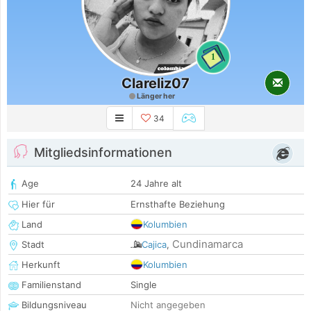
1
Clareliz07
Länger her
34
Mitgliedsinformationen
Age
24 Jahre alt
Hier für
Ernsthafte Beziehung
Land
Kolumbien
Cundinamarca
Stadt
Cajica
,
Herkunft
Kolumbien
Familienstand
Single
Bildungsniveau
Nicht angegeben