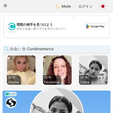
olombia
Citas
Toggle
Mode
ログイン
navigation
💖
理想の相手を見つけよう
💖
今すぐ出会い系アプリをダウンロード！
💕
💕
出会い 女 Cundinamarca
29 年
52 年
24 年
Soacha
Facatativá
Cajica
0.8/1