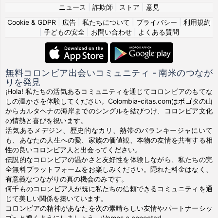
ニュース
|
詐欺師
|
ストア
|
意見
Cookie & GDPR
|
広告
|
私たちについて
|
プライバシー
|
利用規約
|
子どもの安全
|
お問い合わせ
|
よくある質問
無料コロンビア出会いコミュニティ - 南米のつなが
りを発見
¡Hola! 私たちの活気あるコミュニティを通じてコロンビアのもてな
しの温かさを体験してください。Colombia-citas.comはボゴタの山
からカルタヘナの海岸までのシングルを結びつけ、コロンビア文化
の情熱と喜びを祝います。
活気あるメデジン、歴史的なカリ、熱帯のバランキージャにいて
も、あなたの人生への愛、家族の価値観、本物の友情を共有する相
性の良いコロンビア人と出会ってください。
伝説的なコロンビアの温かさと友好性を体験しながら、私たちの完
全無料プラットフォームをお楽しみください。隠れた料金はなく、
有意義なつながりの真の機会のみです。
何千ものコロンビア人が既に私たちの信頼できるコミュニティを通
じて美しい関係を築いています。
コロンビアの精神があなたを次の素晴らしい友情やパートナーシッ
プへと導くようにしましょう。¡Vamos a conectar!