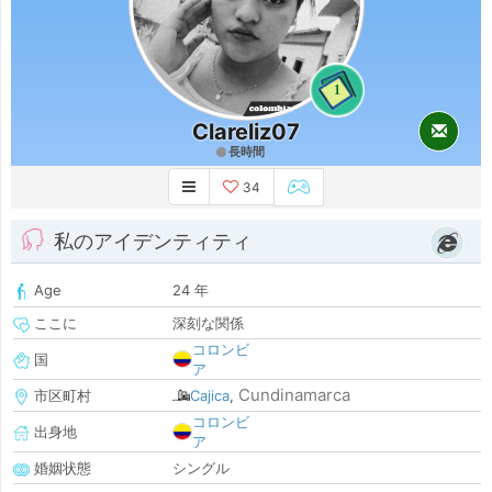
1
Clareliz07
長時間
34
私のアイデンティティ
Age
24 年
ここに
深刻な関係
コロンビ
国
ア
Cundinamarca
市区町村
Cajica
,
コロンビ
出身地
ア
婚姻状態
シングル