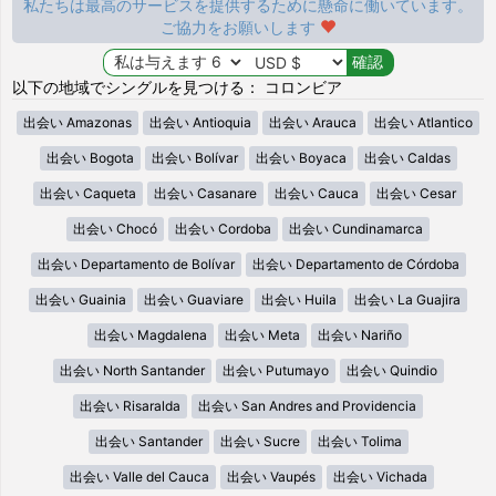
私たちは最高のサービスを提供するために懸命に働いています。
ご協力をお願いします
以下の地域でシングルを見つける： コロンビア
出会い Amazonas
出会い Antioquia
出会い Arauca
出会い Atlantico
出会い Bogota
出会い Bolívar
出会い Boyaca
出会い Caldas
出会い Caqueta
出会い Casanare
出会い Cauca
出会い Cesar
出会い Chocó
出会い Cordoba
出会い Cundinamarca
出会い Departamento de Bolívar
出会い Departamento de Córdoba
出会い Guainia
出会い Guaviare
出会い Huila
出会い La Guajira
出会い Magdalena
出会い Meta
出会い Nariño
出会い North Santander
出会い Putumayo
出会い Quindio
出会い Risaralda
出会い San Andres and Providencia
出会い Santander
出会い Sucre
出会い Tolima
出会い Valle del Cauca
出会い Vaupés
出会い Vichada