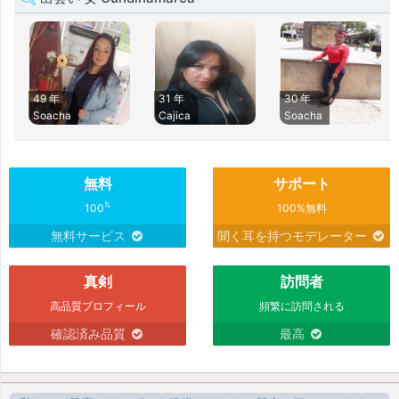
49 年
31 年
30 年
Soacha
Cajica
Soacha
無料
サポート
%
100
100%無料
無料サービス
聞く耳を持つモデレーター
真剣
訪問者
高品質プロフィール
頻繁に訪問される
確認済み品質
最高