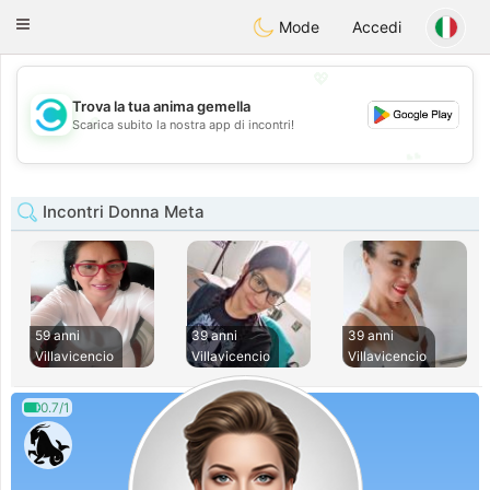
olombia
Citas
Toggle
Mode
Accedi
navigation
💖
Trova la tua anima gemella
💖
Scarica subito la nostra app di incontri!
💕
💕
Incontri Donna Meta
59 anni
39 anni
39 anni
Villavicencio
Villavicencio
Villavicencio
0.7/1