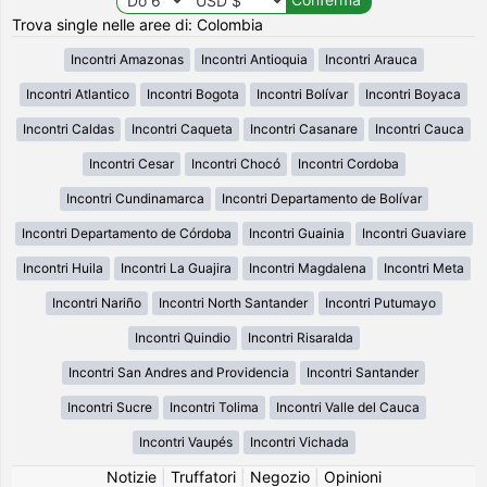
Trova single nelle aree di: Colombia
Incontri Amazonas
Incontri Antioquia
Incontri Arauca
Incontri Atlantico
Incontri Bogota
Incontri Bolívar
Incontri Boyaca
Incontri Caldas
Incontri Caqueta
Incontri Casanare
Incontri Cauca
Incontri Cesar
Incontri Chocó
Incontri Cordoba
Incontri Cundinamarca
Incontri Departamento de Bolívar
Incontri Departamento de Córdoba
Incontri Guainia
Incontri Guaviare
Incontri Huila
Incontri La Guajira
Incontri Magdalena
Incontri Meta
Incontri Nariño
Incontri North Santander
Incontri Putumayo
Incontri Quindio
Incontri Risaralda
Incontri San Andres and Providencia
Incontri Santander
Incontri Sucre
Incontri Tolima
Incontri Valle del Cauca
Incontri Vaupés
Incontri Vichada
Notizie
|
Truffatori
|
Negozio
|
Opinioni