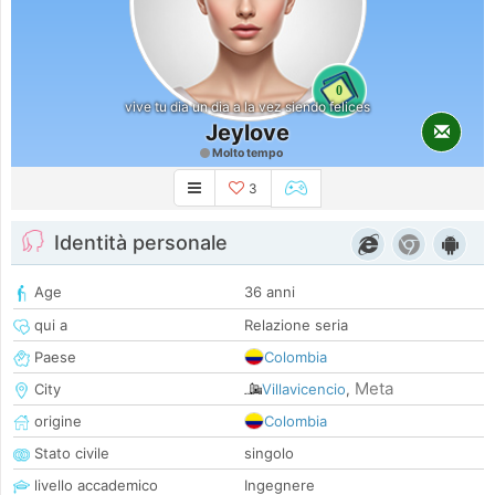
0
vive tu dia un dia a la vez siendo felices
Jeylove
Molto tempo
3
Identità personale
Age
36 anni
qui a
Relazione seria
Paese
Colombia
Meta
City
Villavicencio
,
origine
Colombia
Stato civile
singolo
livello accademico
Ingegnere