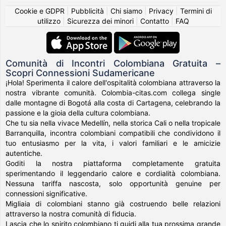
Cookie e GDPR
|
Pubblicità
|
Chi siamo
|
Privacy
|
Termini di
utilizzo
|
Sicurezza dei minori
|
Contatto
|
FAQ
Comunità di Incontri Colombiana Gratuita –
Scopri Connessioni Sudamericane
¡Hola! Sperimenta il calore dell'ospitalità colombiana attraverso la
nostra vibrante comunità. Colombia-citas.com collega single
dalle montagne di Bogotá alla costa di Cartagena, celebrando la
passione e la gioia della cultura colombiana.
Che tu sia nella vivace Medellín, nella storica Cali o nella tropicale
Barranquilla, incontra colombiani compatibili che condividono il
tuo entusiasmo per la vita, i valori familiari e le amicizie
autentiche.
Goditi la nostra piattaforma completamente gratuita
sperimentando il leggendario calore e cordialità colombiana.
Nessuna tariffa nascosta, solo opportunità genuine per
connessioni significative.
Migliaia di colombiani stanno già costruendo belle relazioni
attraverso la nostra comunità di fiducia.
Lascia che lo spirito colombiano ti guidi alla tua prossima grande