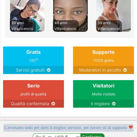
39 anni
46 anni
39 anni
Villavicencio
Villavicencio
Villavicencio
Gratis
Supporto
%
100
100% gratis
Servizi gratuiti
Moderatori in ascolto
Serio
Visitatori
profili di qualità
Molto visitato
Qualità confermata
Il migliore
Lavoriamo sodo per darti il miglior servizio, per favore sii di supporto