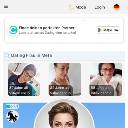
olombia
Citas
Toggle
Mode
Login
navigation
💖
Finde deinen perfekten Partner
💖
Lade jetzt unsere Dating-App herunter!
💕
💕
Dating Frau in Meta
39 Jahre alt
39 Jahre alt
59 Jahre alt
Villavicencio
Villavicencio
Villavicencio
0.7/1