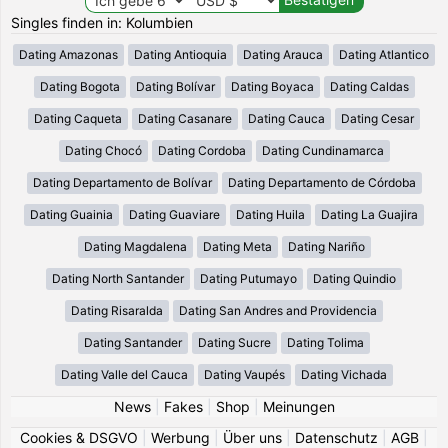
Singles finden in: Kolumbien
Dating Amazonas
Dating Antioquia
Dating Arauca
Dating Atlantico
Dating Bogota
Dating Bolívar
Dating Boyaca
Dating Caldas
Dating Caqueta
Dating Casanare
Dating Cauca
Dating Cesar
Dating Chocó
Dating Cordoba
Dating Cundinamarca
Dating Departamento de Bolívar
Dating Departamento de Córdoba
Dating Guainia
Dating Guaviare
Dating Huila
Dating La Guajira
Dating Magdalena
Dating Meta
Dating Nariño
Dating North Santander
Dating Putumayo
Dating Quindio
Dating Risaralda
Dating San Andres and Providencia
Dating Santander
Dating Sucre
Dating Tolima
Dating Valle del Cauca
Dating Vaupés
Dating Vichada
News
|
Fakes
|
Shop
|
Meinungen
Cookies & DSGVO
|
Werbung
|
Über uns
|
Datenschutz
|
AGB
|