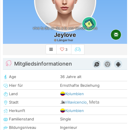
0
vive tu dia un dia a la vez siendo felices
Jeylove
Länger her
3
Mitgliedsinformationen
Age
36 Jahre alt
Hier für
Ernsthafte Beziehung
Land
Kolumbien
Meta
Stadt
Villavicencio
,
Herkunft
Kolumbien
Familienstand
Single
Bildungsniveau
Ingenieur