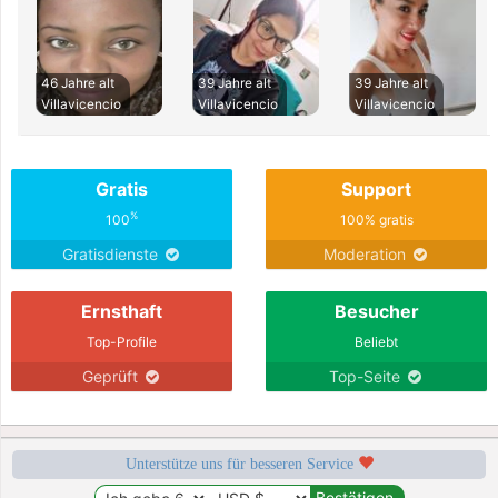
46 Jahre alt
39 Jahre alt
39 Jahre alt
Villavicencio
Villavicencio
Villavicencio
Gratis
Support
%
100
100% gratis
Gratisdienste
Moderation
Ernsthaft
Besucher
Top-Profile
Beliebt
Geprüft
Top-Seite
Unterstütze uns für besseren Service