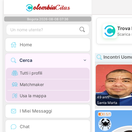
olombia
Citas
Bogota 2026-08-08 07:36
Trova 
Scarica 
Home
Incontri Uom
Cerca
Tutti i profili
Matchmaker
Usa la mappa
49 anni
Santa Marta
I Miei Messaggi
0.5/1
Chat