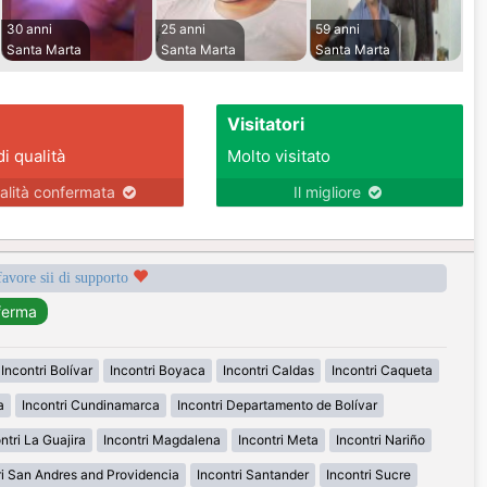
30 anni
25 anni
59 anni
Santa Marta
Santa Marta
Santa Marta
Visitatori
di qualità
Molto visitato
alità confermata
Il migliore
favore sii di supporto
Incontri Bolívar
Incontri Boyaca
Incontri Caldas
Incontri Caqueta
a
Incontri Cundinamarca
Incontri Departamento de Bolívar
ntri La Guajira
Incontri Magdalena
Incontri Meta
Incontri Nariño
ri San Andres and Providencia
Incontri Santander
Incontri Sucre