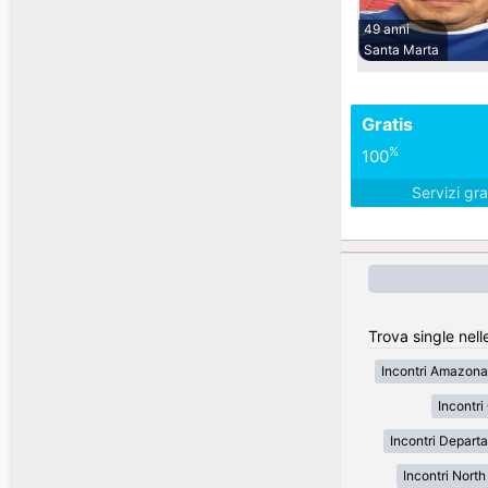
49 anni
Santa Marta
Gratis
%
100
Servizi gra
Trova single nell
Incontri Amazona
Incontr
Incontri Depart
Incontri Nort