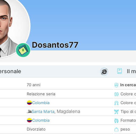
Dosantos77
0
personale
Il m
70 anni
In cerca
Relazione seria
Colore 
Colombia
Colore c
Magdalena
Santa Marta
,
Tipo di 
Colombia
Formato
Divorziato
peso