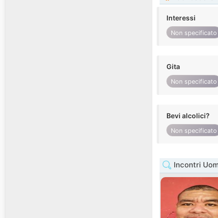
Interessi
Non specificato
Gita
Non specificato
Bevi alcolici?
Non specificato
Incontri Uo