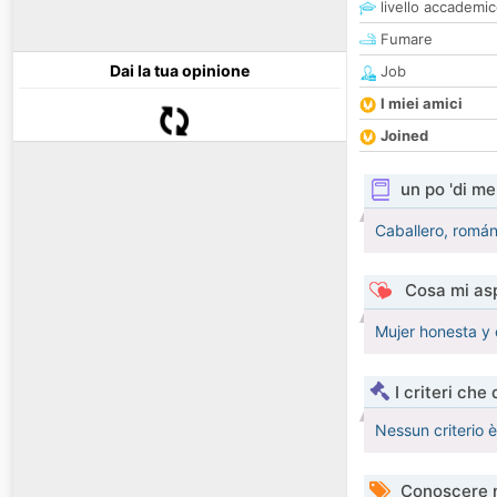
livello accademi
Fumare
Dai la tua opinione
Job
I miei amici
Joined
un po 'di me
Caballero, román
Cosa mi asp
Mujer honesta y 
I criteri che
Nessun criterio 
Conoscere 