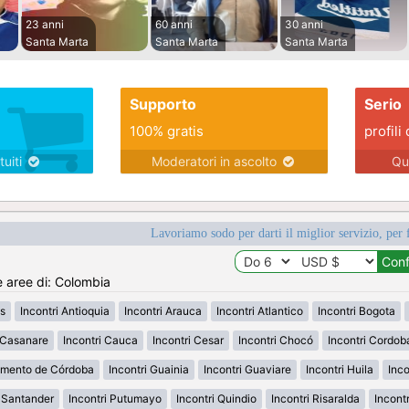
23 anni
60 anni
30 anni
Santa Marta
Santa Marta
Santa Marta
Supporto
Serio
100% gratis
profili 
tuiti
Moderatori in ascolto
Qu
Lavoriamo sodo per darti il miglior servizio, per 
e aree di: Colombia
s
Incontri Antioquia
Incontri Arauca
Incontri Atlantico
Incontri Bogota
i Casanare
Incontri Cauca
Incontri Cesar
Incontri Chocó
Incontri Cordob
amento de Córdoba
Incontri Guainia
Incontri Guaviare
Incontri Huila
Inco
h Santander
Incontri Putumayo
Incontri Quindio
Incontri Risaralda
Incont