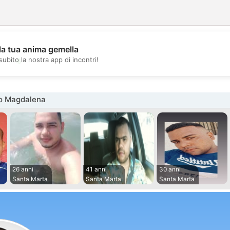
la tua anima gemella
💖
subito la nostra app di incontri!
💕
o Magdalena
26 anni
41 anni
30 anni
Santa Marta
Santa Marta
Santa Marta