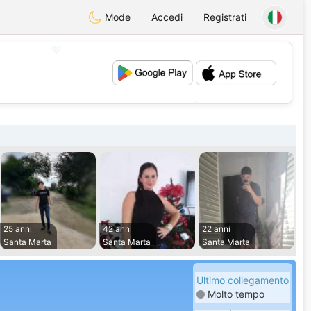
Mode
Accedi
Registrati
💖
💕
25 anni
42 anni
22 anni
Santa Marta
Santa Marta
Santa Marta
Ultimo collegamento
Molto tempo