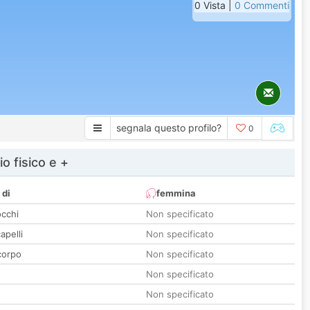
0 Vista |
0 Commenti
segnala questo profilo?
0
io fisico e +
 di
femmina
occhi
Non specificato
apelli
Non specificato
corpo
Non specificato
Non specificato
Non specificato