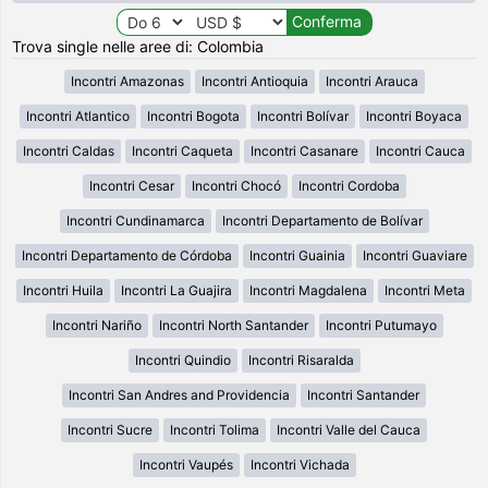
Trova single nelle aree di: Colombia
Incontri Amazonas
Incontri Antioquia
Incontri Arauca
Incontri Atlantico
Incontri Bogota
Incontri Bolívar
Incontri Boyaca
Incontri Caldas
Incontri Caqueta
Incontri Casanare
Incontri Cauca
Incontri Cesar
Incontri Chocó
Incontri Cordoba
Incontri Cundinamarca
Incontri Departamento de Bolívar
Incontri Departamento de Córdoba
Incontri Guainia
Incontri Guaviare
Incontri Huila
Incontri La Guajira
Incontri Magdalena
Incontri Meta
Incontri Nariño
Incontri North Santander
Incontri Putumayo
Incontri Quindio
Incontri Risaralda
Incontri San Andres and Providencia
Incontri Santander
Incontri Sucre
Incontri Tolima
Incontri Valle del Cauca
Incontri Vaupés
Incontri Vichada