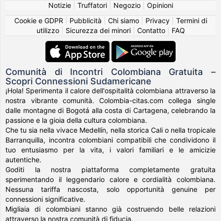
Notizie
|
Truffatori
|
Negozio
|
Opinioni
Cookie e GDPR
|
Pubblicità
|
Chi siamo
|
Privacy
|
Termini di
utilizzo
|
Sicurezza dei minori
|
Contatto
|
FAQ
Comunità di Incontri Colombiana Gratuita –
Scopri Connessioni Sudamericane
¡Hola! Sperimenta il calore dell'ospitalità colombiana attraverso la
nostra vibrante comunità. Colombia-citas.com collega single
dalle montagne di Bogotá alla costa di Cartagena, celebrando la
passione e la gioia della cultura colombiana.
Che tu sia nella vivace Medellín, nella storica Cali o nella tropicale
Barranquilla, incontra colombiani compatibili che condividono il
tuo entusiasmo per la vita, i valori familiari e le amicizie
autentiche.
Goditi la nostra piattaforma completamente gratuita
sperimentando il leggendario calore e cordialità colombiana.
Nessuna tariffa nascosta, solo opportunità genuine per
connessioni significative.
Migliaia di colombiani stanno già costruendo belle relazioni
attraverso la nostra comunità di fiducia.