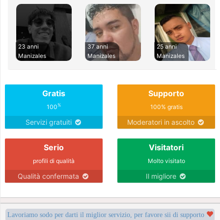
23 anni
37 anni
25 anni
Manizales
Manizales
Manizales
Gratis
Supporto
%
100
100% gratis
Servizi gratuiti
Moderatori in ascolto
Serio
Visitatori
profili di qualità
Molto visitato
Qualità confermata
Il migliore
Lavoriamo sodo per darti il miglior servizio, per favore sii di supporto