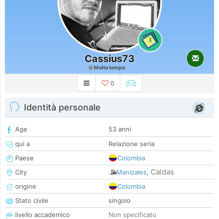
3
Cassius73
Molto tempo
0
Identità personale
Age
53 anni
qui a
Relazione seria
Paese
Colombia
Caldas
City
Manizales
,
origine
Colombia
Stato civile
singolo
livello accademico
Non specificato