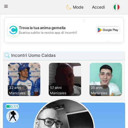
olombia
Citas
Toggle
Mode
Accedi
navigation
💖
Trova la tua anima gemella
💖
Scarica subito la nostra app di incontri!
💕
💕
Incontri Uomo Caldas
32 anni
57 anni
25 anni
Manizales
Manizales
Manizales
0.7/1