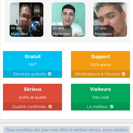
56 ans
25 ans
37 ans
Manizales
Manizales
Manizales
Gratuit
Support
%
100
100% gratuit
Services gratuits
Modérateurs à l'écoute
Sérieux
Visiteurs
profils de qualité
Très visité
Qualité confirmée
Le meilleur
Nous travaillons dur pour vous offrir le meilleur service, soyez solidaire