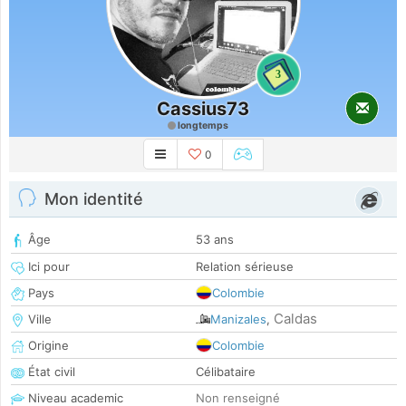
3
Cassius73
longtemps
0
Mon identité
Âge
53 ans
Ici pour
Relation sérieuse
Pays
Colombie
Caldas
Ville
Manizales
,
Origine
Colombie
État civil
Célibataire
Niveau academic
Non renseigné