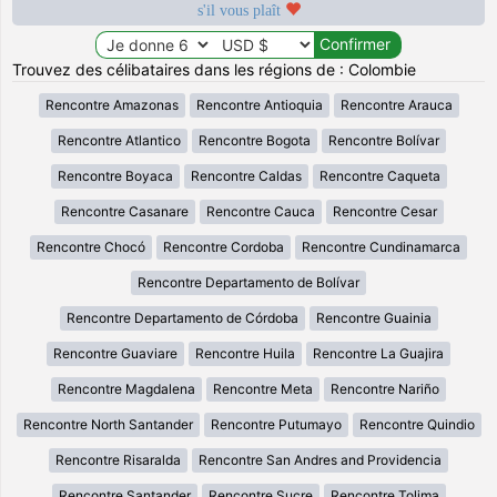
s'il vous plaît
Trouvez des célibataires dans les régions de : Colombie
Rencontre Amazonas
Rencontre Antioquia
Rencontre Arauca
Rencontre Atlantico
Rencontre Bogota
Rencontre Bolívar
Rencontre Boyaca
Rencontre Caldas
Rencontre Caqueta
Rencontre Casanare
Rencontre Cauca
Rencontre Cesar
Rencontre Chocó
Rencontre Cordoba
Rencontre Cundinamarca
Rencontre Departamento de Bolívar
Rencontre Departamento de Córdoba
Rencontre Guainia
Rencontre Guaviare
Rencontre Huila
Rencontre La Guajira
Rencontre Magdalena
Rencontre Meta
Rencontre Nariño
Rencontre North Santander
Rencontre Putumayo
Rencontre Quindio
Rencontre Risaralda
Rencontre San Andres and Providencia
Rencontre Santander
Rencontre Sucre
Rencontre Tolima