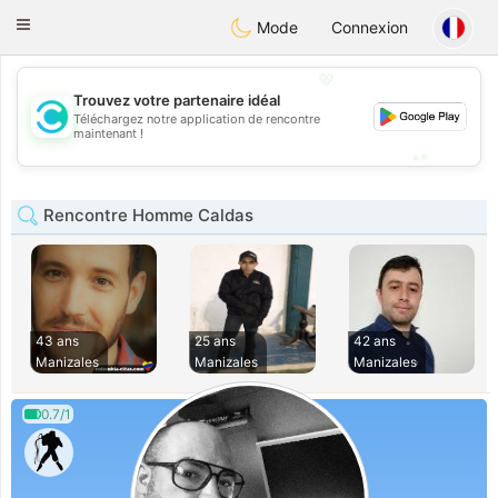
olombia
Citas
Toggle
Mode
Connexion
navigation
💖
Trouvez votre partenaire idéal
💖
Téléchargez notre application de rencontre
maintenant !
💕
💕
Rencontre Homme Caldas
43 ans
25 ans
42 ans
Manizales
Manizales
Manizales
0.7/1