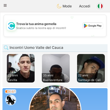
olombia
Citas
Toggle
Mode
Accedi
navigation
💖
Trova la tua anima gemella
💖
Scarica subito la nostra app di incontri!
💕
💕
Incontri Uomo Valle del Cauca
22 anni
35 anni
22 anni
Sevilla
Buenaventura
Santiago de Cali
0.6/1