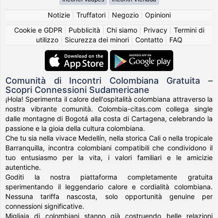
Notizie
|
Truffatori
|
Negozio
|
Opinioni
Cookie e GDPR
|
Pubblicità
|
Chi siamo
|
Privacy
|
Termini di
utilizzo
|
Sicurezza dei minori
|
Contatto
|
FAQ
Comunità di Incontri Colombiana Gratuita –
Scopri Connessioni Sudamericane
¡Hola! Sperimenta il calore dell'ospitalità colombiana attraverso la
nostra vibrante comunità. Colombia-citas.com collega single
dalle montagne di Bogotá alla costa di Cartagena, celebrando la
passione e la gioia della cultura colombiana.
Che tu sia nella vivace Medellín, nella storica Cali o nella tropicale
Barranquilla, incontra colombiani compatibili che condividono il
tuo entusiasmo per la vita, i valori familiari e le amicizie
autentiche.
Goditi la nostra piattaforma completamente gratuita
sperimentando il leggendario calore e cordialità colombiana.
Nessuna tariffa nascosta, solo opportunità genuine per
connessioni significative.
Migliaia di colombiani stanno già costruendo belle relazioni