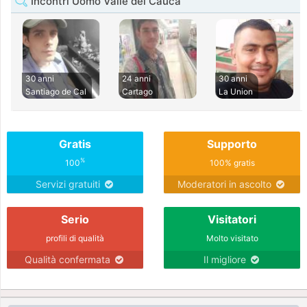
Incontri Uomo Valle del Cauca
30 anni
24 anni
30 anni
Santiago de Cal
Cartago
La Union
Gratis
Supporto
%
100
100% gratis
Servizi gratuiti
Moderatori in ascolto
Serio
Visitatori
profili di qualità
Molto visitato
Qualità confermata
Il migliore