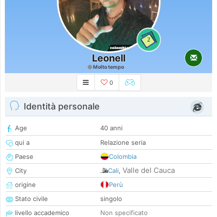
2
Leonell
Molto tempo
0
Identità personale
Age
40 anni
qui a
Relazione seria
Paese
Colombia
Valle del Cauca
City
Cali
,
origine
Perù
Stato civile
singolo
livello accademico
Non specificato