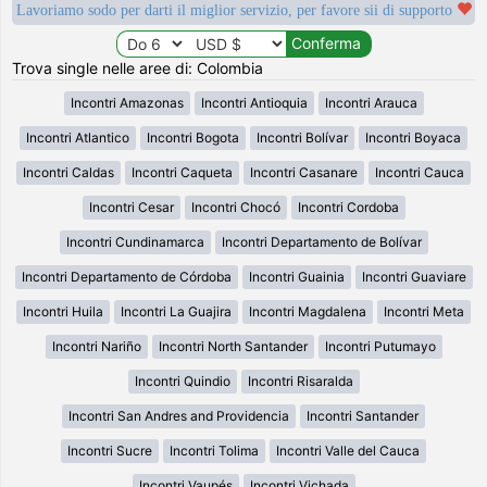
Lavoriamo sodo per darti il miglior servizio, per favore sii di supporto
Trova single nelle aree di: Colombia
Incontri Amazonas
Incontri Antioquia
Incontri Arauca
Incontri Atlantico
Incontri Bogota
Incontri Bolívar
Incontri Boyaca
Incontri Caldas
Incontri Caqueta
Incontri Casanare
Incontri Cauca
Incontri Cesar
Incontri Chocó
Incontri Cordoba
Incontri Cundinamarca
Incontri Departamento de Bolívar
Incontri Departamento de Córdoba
Incontri Guainia
Incontri Guaviare
Incontri Huila
Incontri La Guajira
Incontri Magdalena
Incontri Meta
Incontri Nariño
Incontri North Santander
Incontri Putumayo
Incontri Quindio
Incontri Risaralda
Incontri San Andres and Providencia
Incontri Santander
Incontri Sucre
Incontri Tolima
Incontri Valle del Cauca
Incontri Vaupés
Incontri Vichada