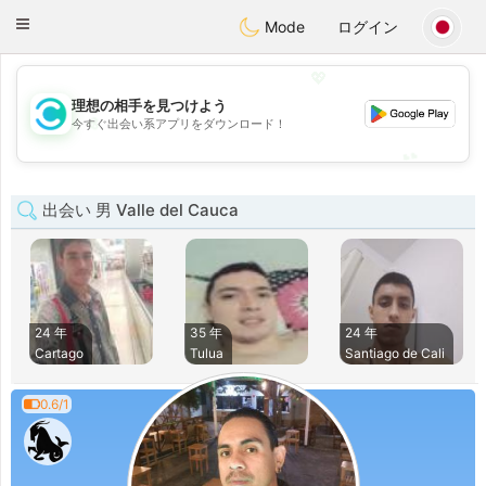
olombia
Citas
Toggle
Mode
ログイン
navigation
💖
理想の相手を見つけよう
💖
今すぐ出会い系アプリをダウンロード！
💕
💕
出会い 男 Valle del Cauca
24 年
35 年
24 年
Cartago
Tulua
Santiago de Cali
0.6/1