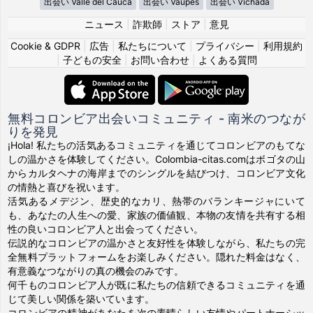
出会い Valle del Cauca
出会い Vaupés
出会い Vichada
ニュース
|
詐欺師
|
ストア
|
意見
Cookie & GDPR
|
広告
|
私たちについて
|
プライバシー
|
利用規約
|
子どもの安全
|
お問い合わせ
|
よくある質問
無料コロンビア出会いコミュニティ - 南米のつなが
りを発見
¡Hola! 私たちの活気あるコミュニティを通じてコロンビアのもてな
しの温かさを体験してください。Colombia-citas.comはボゴタの山
からカルタヘナの海岸までのシングルを結びつけ、コロンビア文化
の情熱と喜びを祝います。
活気あるメデジン、歴史的なカリ、熱帯のバランキージャにいて
も、あなたの人生への愛、家族の価値観、本物の友情を共有する相
性の良いコロンビア人と出会ってください。
伝説的なコロンビアの温かさと友好性を体験しながら、私たちの完
全無料プラットフォームをお楽しみください。隠れた料金はなく、
有意義なつながりの真の機会のみです。
何千ものコロンビア人が既に私たちの信頼できるコミュニティを通
じて美しい関係を築いています。
コロンビアの精神があなたを次の素晴らしい友情やパートナーシッ