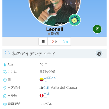
2
Leonell
長時間
0
私のアイデンティティ
Age
40 年
ここに
深刻な関係
コロンビ
国
ア
Valle del Cauca
市区町村
Cali
,
ペル
出身地
ー
婚姻状態
シングル