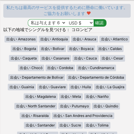
私たちは最高のサービスを提供するために懸命に働いています。
ご協力をお願いします
以下の地域でシングルを見つける： コロンビア
出会い Amazonas
出会い Antioquia
出会い Arauca
出会い Atlantico
出会い Bogota
出会い Bolívar
出会い Boyaca
出会い Caldas
出会い Caqueta
出会い Casanare
出会い Cauca
出会い Cesar
出会い Chocó
出会い Cordoba
出会い Cundinamarca
出会い Departamento de Bolívar
出会い Departamento de Córdoba
出会い Guainia
出会い Guaviare
出会い Huila
出会い La Guajira
出会い Magdalena
出会い Meta
出会い Nariño
出会い North Santander
出会い Putumayo
出会い Quindio
出会い Risaralda
出会い San Andres and Providencia
出会い Santander
出会い Sucre
出会い Tolima