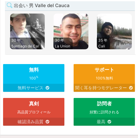
出会い 男 Valle del Cauca
30 年
30 年
35 年
Santiago de Cal
La Union
Cali
無料
サポート
%
100
100%無料
無料サービス
聞く耳を持つモデレーター
真剣
訪問者
高品質プロフィール
頻繁に訪問される
確認済み品質
最高