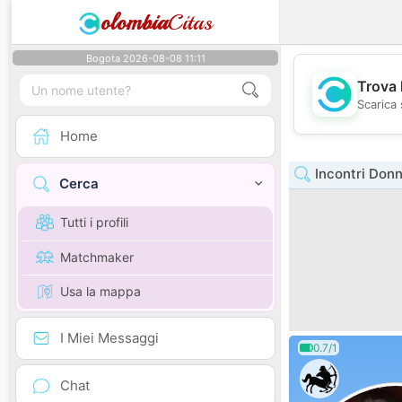
olombia
Citas
Bogota 2026-08-08 11:11
Trova 
Scarica 
Home
Incontri Donn
Cerca
Tutti i profili
Matchmaker
Usa la mappa
I Miei Messaggi
0.7/1
Chat