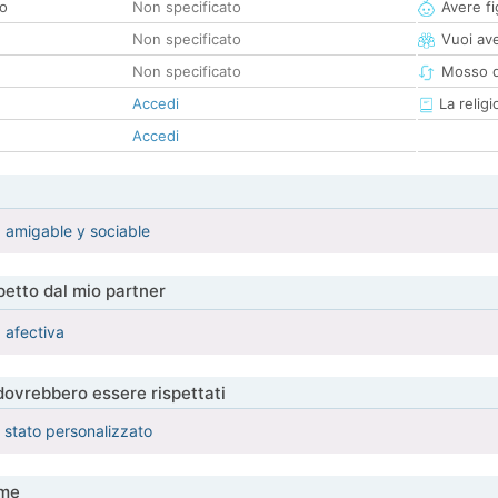
co
Non specificato
Avere fig
Non specificato
Vuoi ave
Non specificato
Mosso d
Accedi
La religi
Accedi
a amigable y sociable
etto dal mio partner
 afectiva
 dovrebbero essere rispettati
è stato personalizzato
me