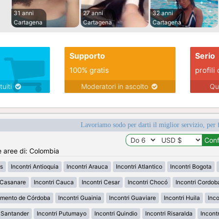
31 anni
27 anni
32 anni
Cartagena
Cartagena
Cartagena
Supporto
Serio
100% gratis
profili 
tuiti
Moderatori in ascolto
Qu
Lavoriamo sodo per darti il miglior servizio, per 
e aree di: Colombia
s
Incontri Antioquia
Incontri Arauca
Incontri Atlantico
Incontri Bogota
i Casanare
Incontri Cauca
Incontri Cesar
Incontri Chocó
Incontri Cordob
amento de Córdoba
Incontri Guainia
Incontri Guaviare
Incontri Huila
Inco
h Santander
Incontri Putumayo
Incontri Quindio
Incontri Risaralda
Incont