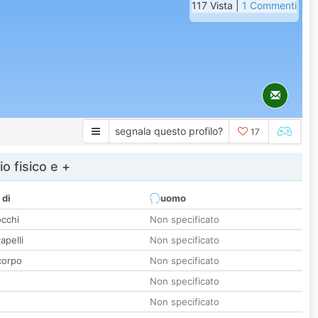
117 Vista |
1 Commenti
segnala questo profilo?
17
io fisico e +
 di
uomo
occhi
Non specificato
apelli
Non specificato
corpo
Non specificato
Non specificato
Non specificato