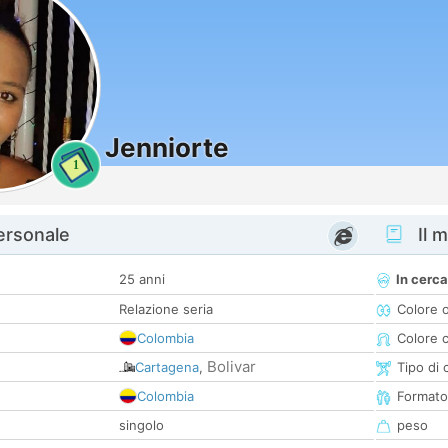
Jenniorte
1
personale
Il m
25 anni
In cerca
Relazione seria
Colore 
Colombia
Colore c
Bolivar
Cartagena
,
Tipo di 
Colombia
Formato
singolo
peso