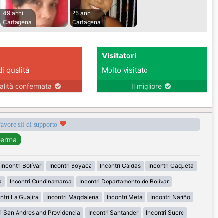
49 anni
25 anni
Cartagena
Cartagena
Visitatori
di qualità
Molto visitato
alità confermata
Il migliore
favore sii di supporto
Incontri Bolívar
Incontri Boyaca
Incontri Caldas
Incontri Caqueta
a
Incontri Cundinamarca
Incontri Departamento de Bolívar
ntri La Guajira
Incontri Magdalena
Incontri Meta
Incontri Nariño
ri San Andres and Providencia
Incontri Santander
Incontri Sucre