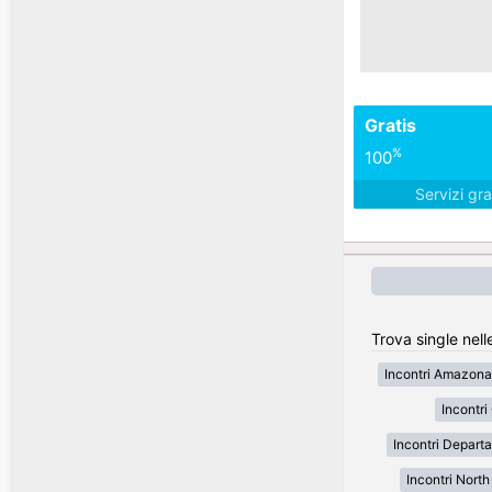
Gratis
%
100
Servizi gra
Trova single nell
Incontri Amazona
Incontr
Incontri Depart
Incontri Nort