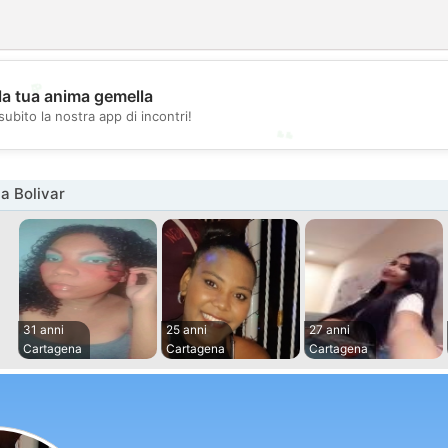
💖
la tua anima gemella
subito la nostra app di incontri!
💕
a Bolivar
31 anni
25 anni
27 anni
Cartagena
Cartagena
Cartagena