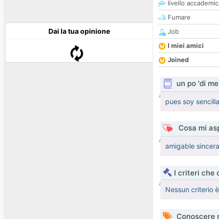
livello accademi
Fumare
Dai la tua opinione
Job
I miei amici
Joined
un po 'di me
pues soy sencill
Cosa mi asp
amigable sincera
I criteri che
Nessun criterio 
Conoscere 