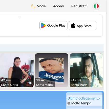
Mode
Accedi
Registrati
💖
💕
42 anni
30 anni
41 anni
Santa Marta
Santa Marta
Santa Marta
Ultimo collegamento
Molto tempo