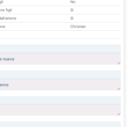
li
No
re figli
Sì
all'amore
Sì
one
Christian
te nueva
menos