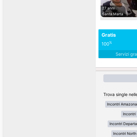
27 anni
Santa Marta
Gratis
%
100
Servizi gra
Trova single nell
Incontri Amazona
Incontr
Incontri Depart
Incontri Nort