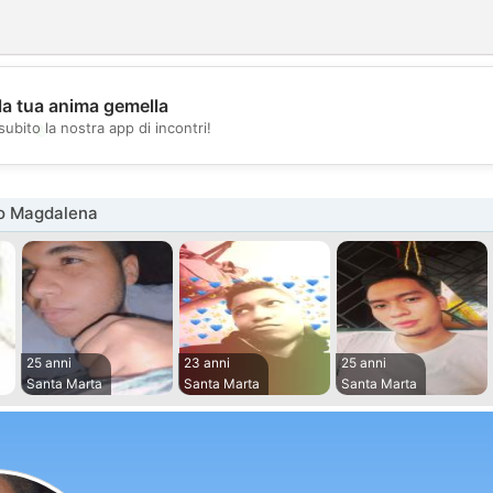
la tua anima gemella
💖
subito la nostra app di incontri!
💕
o Magdalena
25 anni
23 anni
25 anni
Santa Marta
Santa Marta
Santa Marta