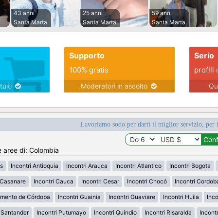
43 anni
25 anni
59 anni
Santa Marta
Santa Marta
Santa Marta
Supporto
Serio
100% gratis
profili 
tuiti
Moderatori in ascolto
Qu
Lavoriamo sodo per darti il miglior servizio, per 
e aree di: Colombia
s
Incontri Antioquia
Incontri Arauca
Incontri Atlantico
Incontri Bogota
i Casanare
Incontri Cauca
Incontri Cesar
Incontri Chocó
Incontri Cordob
amento de Córdoba
Incontri Guainia
Incontri Guaviare
Incontri Huila
Inco
h Santander
Incontri Putumayo
Incontri Quindio
Incontri Risaralda
Incont