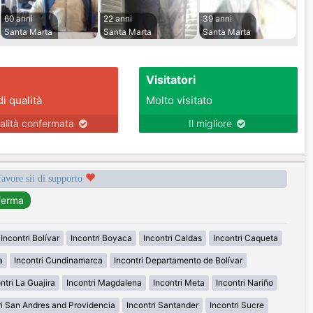
60 anni
22 anni
39 anni
Santa Marta
Santa Marta
Santa Marta
Visitatori
di qualità
Molto visitato
alità confermata
Il migliore
favore sii di supporto
Incontri Bolívar
Incontri Boyaca
Incontri Caldas
Incontri Caqueta
a
Incontri Cundinamarca
Incontri Departamento de Bolívar
ntri La Guajira
Incontri Magdalena
Incontri Meta
Incontri Nariño
ri San Andres and Providencia
Incontri Santander
Incontri Sucre