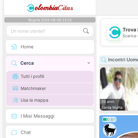
olombia
Citas
Bogota 2026-08-06 23:25
Trova 
Scarica 
Home
Incontri Uom
Cerca
Tutti i profili
Matchmaker
Usa la mappa
39 anni
Santa Marta
I Miei Messaggi
0.8/1
Chat