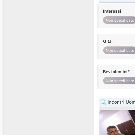
Interessi
Non specificato
Gita
Non specificato
Bevi alcolici?
Non specificato
Incontri Uo