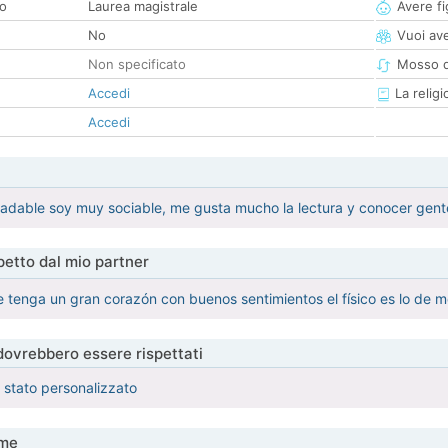
co
Laurea magistrale
Avere fig
No
Vuoi ave
Non specificato
Mosso d
Accedi
La religi
Accedi
radable soy muy sociable, me gusta mucho la lectura y conocer gen
etto dal mio partner
tenga un gran corazón con buenos sentimientos el físico es lo de 
 dovrebbero essere rispettati
è stato personalizzato
me