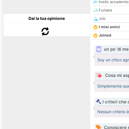
livello accademi
Fumare
Dai la tua opinione
Job
I miei amici
Joined
un po 'di me
Soy un chico ag
Cosa mi asp
Simplemente que 
I criteri che
Nessun criterio 
Conoscere 