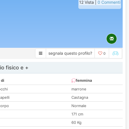
12 Vista |
0 Commenti
segnala questo profilo?
0
io fisico e +
 di
femmina
occhi
marrone
apelli
Castagna
corpo
Normale
171 cm
60 Kg