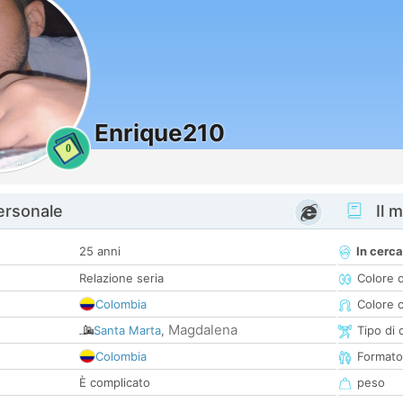
Enrique210
0
personale
Il m
25 anni
In cerca
Relazione seria
Colore 
Colombia
Colore c
Magdalena
Santa Marta
,
Tipo di 
Colombia
Formato
È complicato
peso