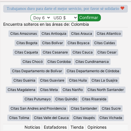
Trabajamos duro para darte el mejor servicio, por favor sé solidario
Encuentra solteros en las áreas de: Colombia
Citas Amazonas
Citas Antioquia
Citas Arauca
Citas Atlantico
Citas Bogota
Citas Bolívar
Citas Boyaca
Citas Caldas
Citas Caqueta
Citas Casanare
Citas Cauca
Citas Cesar
Citas Chocó
Citas Cordoba
Citas Cundinamarca
Citas Departamento de Bolívar
Citas Departamento de Córdoba
Citas Guainia
Citas Guaviare
Citas Huila
Citas La Guajira
Citas Magdalena
Citas Meta
Citas Nariño
Citas North Santander
Citas Putumayo
Citas Quindio
Citas Risaralda
Citas San Andres and Providencia
Citas Santander
Citas Sucre
Citas Tolima
Citas Valle del Cauca
Citas Vaupés
Citas Vichada
Noticias
|
Estafadores
|
Tienda
|
Opiniones