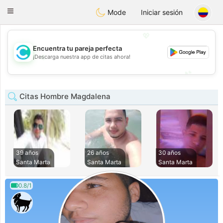
olombia
Citas
Toggle
Mode
Iniciar sesión
navigation
💖
Encuentra tu pareja perfecta
💖
¡Descarga nuestra app de citas ahora!
💕
💕
Citas Hombre Magdalena
39 años
26 años
30 años
Santa Marta
Santa Marta
Santa Marta
0.8/1