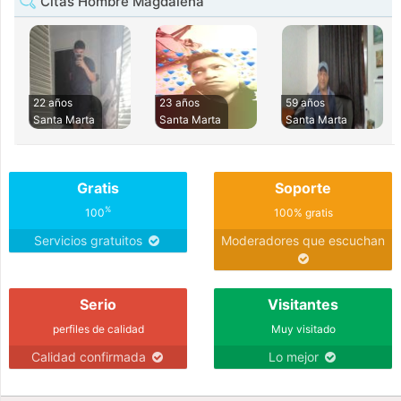
Citas Hombre Magdalena
22 años
23 años
59 años
Santa Marta
Santa Marta
Santa Marta
Gratis
Soporte
%
100
100% gratis
Servicios gratuitos
Moderadores que escuchan
Serio
Visitantes
perfiles de calidad
Muy visitado
Calidad confirmada
Lo mejor