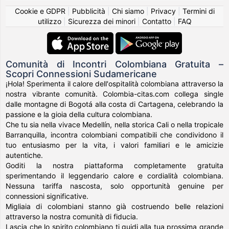
Cookie e GDPR
|
Pubblicità
|
Chi siamo
|
Privacy
|
Termini di
utilizzo
|
Sicurezza dei minori
|
Contatto
|
FAQ
Comunità di Incontri Colombiana Gratuita –
Scopri Connessioni Sudamericane
¡Hola! Sperimenta il calore dell'ospitalità colombiana attraverso la
nostra vibrante comunità. Colombia-citas.com collega single
dalle montagne di Bogotá alla costa di Cartagena, celebrando la
passione e la gioia della cultura colombiana.
Che tu sia nella vivace Medellín, nella storica Cali o nella tropicale
Barranquilla, incontra colombiani compatibili che condividono il
tuo entusiasmo per la vita, i valori familiari e le amicizie
autentiche.
Goditi la nostra piattaforma completamente gratuita
sperimentando il leggendario calore e cordialità colombiana.
Nessuna tariffa nascosta, solo opportunità genuine per
connessioni significative.
Migliaia di colombiani stanno già costruendo belle relazioni
attraverso la nostra comunità di fiducia.
Lascia che lo spirito colombiano ti guidi alla tua prossima grande