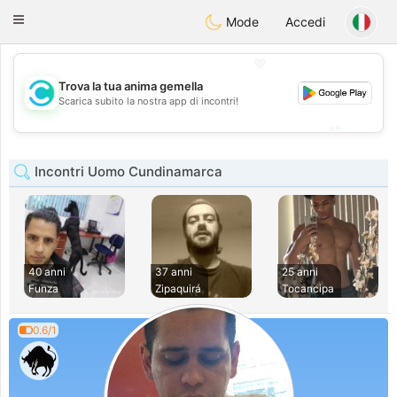
olombia
Citas
Toggle
Mode
Accedi
navigation
💖
Trova la tua anima gemella
💖
Scarica subito la nostra app di incontri!
💕
💕
Incontri Uomo Cundinamarca
40 anni
37 anni
25 anni
Funza
Zipaquirá
Tocancipa
0.6/1