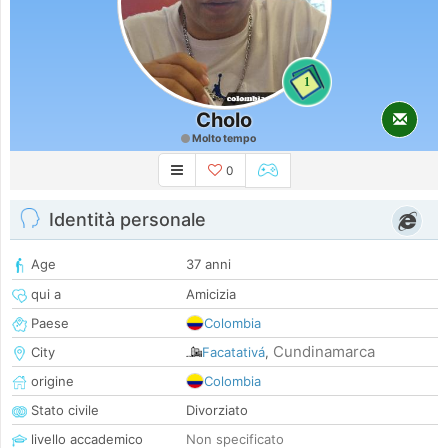
1
Cholo
Molto tempo
0
Identità personale
Age
37 anni
qui a
Amicizia
Paese
Colombia
Cundinamarca
City
Facatativá
,
origine
Colombia
Stato civile
Divorziato
livello accademico
Non specificato