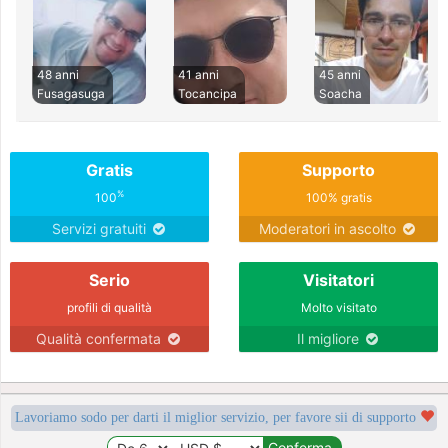
48 anni
41 anni
45 anni
Fusagasuga
Tocancipa
Soacha
Gratis
Supporto
%
100
100% gratis
Servizi gratuiti
Moderatori in ascolto
Serio
Visitatori
profili di qualità
Molto visitato
Qualità confermata
Il migliore
Lavoriamo sodo per darti il miglior servizio, per favore sii di supporto