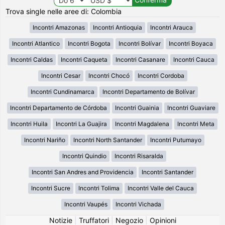
Trova single nelle aree di: Colombia
Incontri Amazonas
Incontri Antioquia
Incontri Arauca
Incontri Atlantico
Incontri Bogota
Incontri Bolívar
Incontri Boyaca
Incontri Caldas
Incontri Caqueta
Incontri Casanare
Incontri Cauca
Incontri Cesar
Incontri Chocó
Incontri Cordoba
Incontri Cundinamarca
Incontri Departamento de Bolívar
Incontri Departamento de Córdoba
Incontri Guainia
Incontri Guaviare
Incontri Huila
Incontri La Guajira
Incontri Magdalena
Incontri Meta
Incontri Nariño
Incontri North Santander
Incontri Putumayo
Incontri Quindio
Incontri Risaralda
Incontri San Andres and Providencia
Incontri Santander
Incontri Sucre
Incontri Tolima
Incontri Valle del Cauca
Incontri Vaupés
Incontri Vichada
Notizie
|
Truffatori
|
Negozio
|
Opinioni